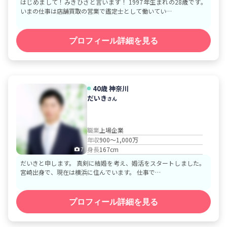
はじめまして！みきひさと言います！ 1997年生まれの28歳です。
いまの仕事は店舗買取の営業で鑑定士として働いてい…
プロフィール詳細を見る
40歳
神奈川
だいき
さん
職業
上場企業
年収
900～1,000万
身長
167cm
7
だいきと申します。 真剣に結婚を考え、婚活をスタートしました。
宮崎出身で、現在は横浜に住んでいます。 仕事で…
プロフィール詳細を見る