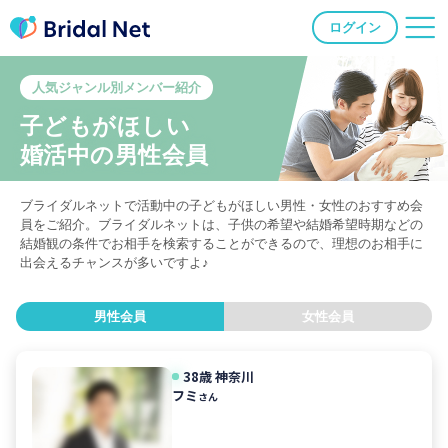
ログイン
人気ジャンル別メンバー紹介
子どもがほしい
婚活中の男性会員
ブライダルネットで活動中の子どもがほしい男性・女性のおすすめ会
員をご紹介。ブライダルネットは、子供の希望や結婚希望時期などの
結婚観の条件でお相手を検索することができるので、理想のお相手に
出会えるチャンスが多いですよ♪
男性会員
女性会員
38歳
神奈川
フミ
さん