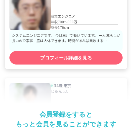
職業
エンジニア
年収
700～800万
身長
176cm
システムエンジニアです。 今は玉川で働いています。 一人暮らしが
長いので家事一般は大体できます。時間があれば自炊する…
プロフィール詳細を見る
34歳
東京
じゅん
さん
職業
上場企業
会員登録をすると
年収
800～900万
身長
168cm
5
もっと会員を見ることができます
はじめまして。プロフィールをご覧いただきありがとうございま