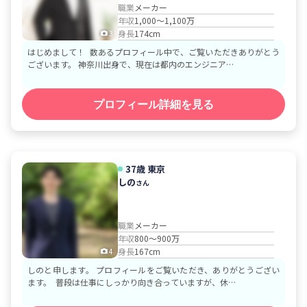
職業
メーカー
年収
1,000～1,100万
身長
174cm
3
はじめまして！ 数あるプロフィール中で、ご覧いただきありがとう
ございます。 神奈川出身で、現在は都内のエンジニア…
プロフィール詳細を見る
37歳
東京
しの
さん
職業
メーカー
年収
800～900万
身長
167cm
4
しのと申します。 プロフィールをご覧いただき、ありがとうござい
ます。 普段は仕事にしっかり向き合っていますが、休…