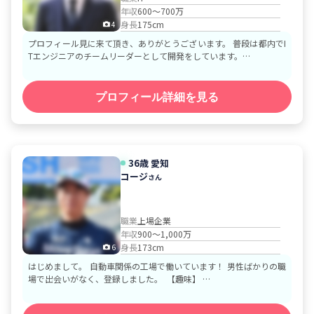
年収
600～700万
身長
175cm
4
プロフィール見に来て頂き、ありがとうございます。 普段は都内でI
Tエンジニアのチームリーダーとして開発をしています。 …
プロフィール詳細を見る
36歳
愛知
コージ
さん
職業
上場企業
年収
900～1,000万
身長
173cm
6
はじめまして。 自動車関係の工場で働いています！ 男性ばかりの職
場で出会いがなく、登録しました。 【趣味】 …