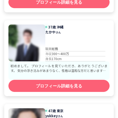
プロフィール詳細を見る
37歳
沖縄
たかや
さん
職業
総務
年収
300～400万
身長
170cm
初めまして。 プロフィールを見ていただき、ありがとうございま
す。 気分の浮き沈みがあまりなく、性格は温和な方だと思います…
プロフィール詳細を見る
47歳
東京
yukkey
さん