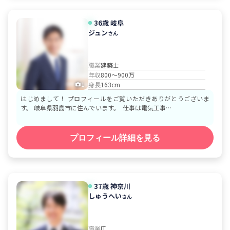
36歳
岐阜
ジュン
さん
職業
建築士
年収
800～900万
身長
163cm
1
はじめまして！ プロフィールをご覧いただきありがとうございま
す。 岐阜県羽島市に住んでいます。 仕事は電気工事…
プロフィール詳細を見る
37歳
神奈川
しゅうへい
さん
職業
IT