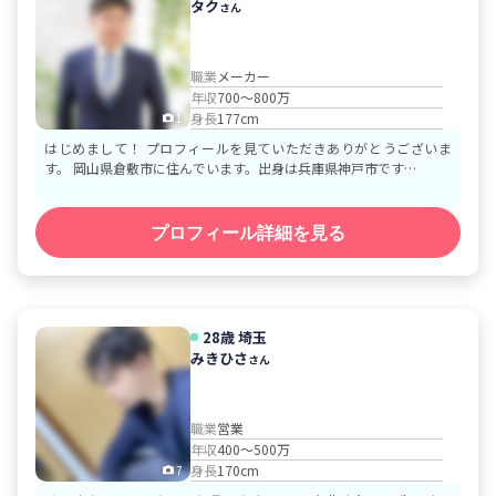
タク
さん
職業
メーカー
年収
700～800万
身長
177cm
1
はじめまして！ プロフィールを見ていただきありがとうございま
す。 岡山県倉敷市に住んでいます。出身は兵庫県神戸市です…
プロフィール詳細を見る
28歳
埼玉
みきひさ
さん
職業
営業
年収
400～500万
身長
170cm
7