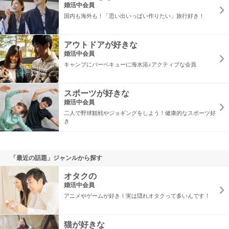
婚活中会員
国内も海外も！「思い出いっぱい作りたい」旅行好き！
アウトドアが好きな
婚活中会員
キャンプにバーベキューに海水浴♪アクティブな会員
スポーツが好きな
婚活中会員
二人で野球観戦やジョギングをしよう！健康的なスポーツ好
き
「最近の話題」ジャンルから探す
オタクの
婚活中会員
アニメやゲームが好き！実は隠れオタクって多いんです！
猫が好きな