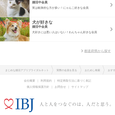
婚活中会員
実は献身的な方が多い！にゃんこ好きな会員
犬が好きな
婚活中会員
犬好きには悪い人はいない！わんちゃん好きな会員
都道府県から探す
まじめな婚活アプリブライダルネット
実際の会員を見る
おためし検索
おす
会社概要
利用規約
特定商取引法に基づく表記
個人情報保護方針
お問合せ
サイトマップ