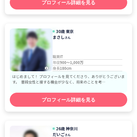
プロフィール詳細を見る
30歳
東京
まさし
さん
職業
IT
年収
900～1,000万
身長
180cm
1
はじめまして！ プロフィールを見てくださり、ありがとうございま
す。 普段女性と接する機会が少なく、将来のことを考…
プロフィール詳細を見る
26歳
神奈川
だいご
さん