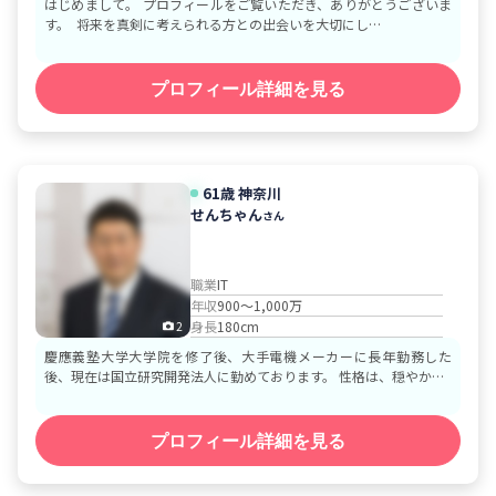
はじめまして。 プロフィールをご覧いただき、ありがとうございま
す。 将来を真剣に考えられる方との出会いを大切にし…
プロフィール詳細を見る
61歳
神奈川
せんちゃん
さん
職業
IT
年収
900～1,000万
身長
180cm
2
慶應義塾大学大学院を修了後、大手電機メーカーに長年勤務した
後、現在は国立研究開発法人に勤めております。 性格は、穏やか…
プロフィール詳細を見る