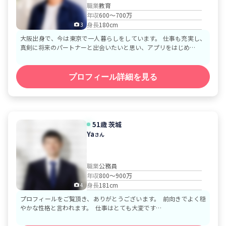
職業
教育
年収
600～700万
身長
180cm
3
大阪出身で、今は東京で一人暮らしをしています。 仕事も充実し、
真剣に将来のパートナーと出会いたいと思い、アプリをはじめ…
プロフィール詳細を見る
51歳
茨城
Ya
さん
職業
公務員
年収
800～900万
身長
181cm
4
プロフィールをご覧頂き、ありがとうございます。 前向きでよく穏
やかな性格と言われます。 仕事はとても大変です…