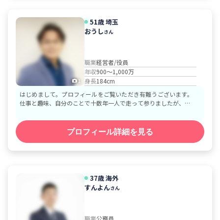
51歳
埼玉
おうし
さん
職業
経営者/役員
年収
900～1,000万
身長
184cm
1
はじめまして。プロフィールをご覧いただき有難うございます。
仕事と趣味、自分のことで十数年一人で走って参りましたが、…
プロフィール詳細を見る
37歳
海外
すんよん
さん
職業
公務員