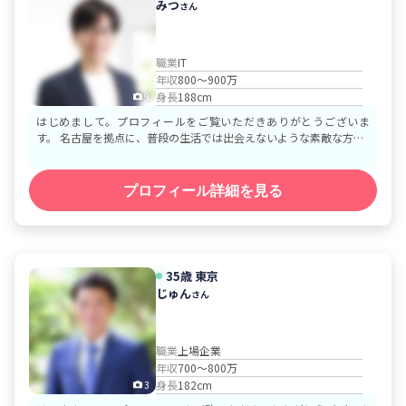
みつ
さん
職業
IT
年収
800～900万
身長
188cm
9
はじめまして。プロフィールをご覧いただきありがとうございま
す。 名古屋を拠点に、普段の生活では出会えないような素敵な方…
プロフィール詳細を見る
35歳
東京
じゅん
さん
職業
上場企業
年収
700～800万
身長
182cm
3