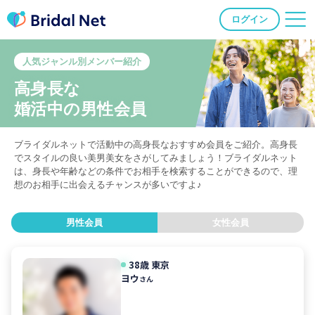
ログイン
人気ジャンル別メンバー紹介
高身長な
婚活中の男性会員
ブライダルネットで活動中の高身長なおすすめ会員をご紹介。高身長
でスタイルの良い美男美女をさがしてみましょう！ブライダルネット
は、身長や年齢などの条件でお相手を検索することができるので、理
想のお相手に出会えるチャンスが多いですよ♪
男性会員
女性会員
38歳
東京
ヨウ
さん