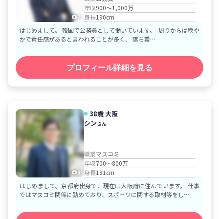
年収
900～1,000万
身長
190cm
3
はじめまして。 韓国で公務員として働いています。 周りからは穏や
かで責任感があると言われることが多く、 落ち着…
プロフィール詳細を見る
38歳
大阪
シン
さん
職業
マスコミ
年収
700～800万
身長
181cm
4
はじめまして。京都府出身で、現在は大阪府に住んでいます。 仕事
ではマスコミ関係に勤めており、スポーツに関する取材等をし…