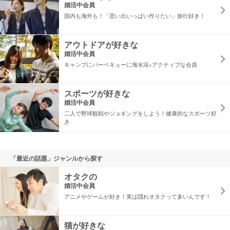
婚活中会員
国内も海外も！「思い出いっぱい作りたい」旅行好き！
アウトドアが好きな
婚活中会員
キャンプにバーベキューに海水浴♪アクティブな会員
スポーツが好きな
婚活中会員
二人で野球観戦やジョギングをしよう！健康的なスポーツ好
き
「最近の話題」ジャンルから探す
オタクの
婚活中会員
アニメやゲームが好き！実は隠れオタクって多いんです！
猫が好きな