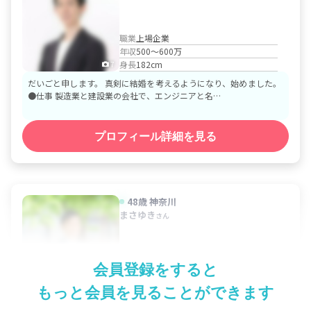
職業
上場企業
年収
500～600万
身長
182cm
7
だいごと申します。 真剣に結婚を考えるようになり、始めました。
●仕事 製造業と建設業の会社で、エンジニアと名…
プロフィール詳細を見る
48歳
神奈川
まさゆき
さん
職業
技術開発
会員登録をすると
年収
1,000～1,100万
身長
180cm
3
もっと会員を見ることができます
プロフィールをご覧いただき、誠にありがとうございます。 幸せを