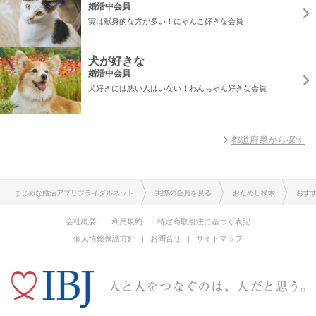
婚活中会員
実は献身的な方が多い！にゃんこ好きな会員
犬が好きな
婚活中会員
犬好きには悪い人はいない！わんちゃん好きな会員
都道府県から探す
まじめな婚活アプリブライダルネット
実際の会員を見る
おためし検索
おす
会社概要
利用規約
特定商取引法に基づく表記
個人情報保護方針
お問合せ
サイトマップ