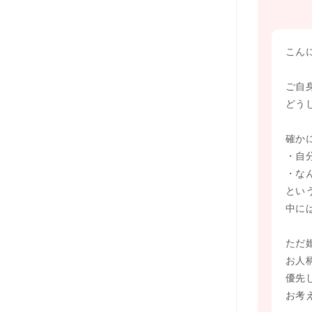
こん
ご自
どう
確か
・自
・な
とい
中に
ただ
お人
優先
お考