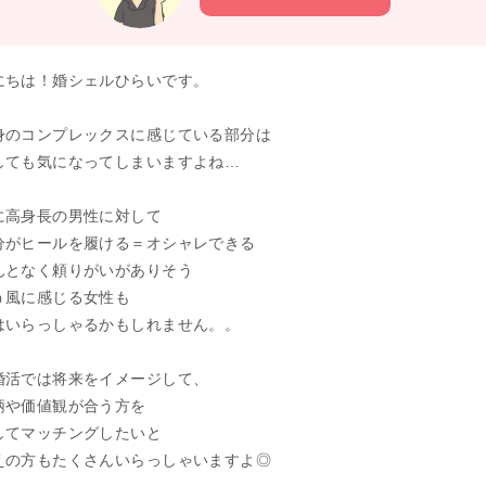
にちは！婚シェルひらいです。
身のコンプレックスに感じている部分は
しても気になってしまいますよね…
に高身長の男性に対して
分がヒールを履ける＝オシャレできる
んとなく頼りがいがありそう
う風に感じる女性も
はいらっしゃるかもしれません。。
婚活では将来をイメージして、
柄や価値観が合う方を
してマッチングしたいと
えの方もたくさんいらっしゃいますよ◎