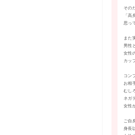
その
「高
思っ
また
男性
女性
カッ
コン
お相
むし
ネガ
女性
ご自
身長