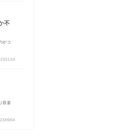
か不
のがコ
23/11/18
り容姿
23/09/04