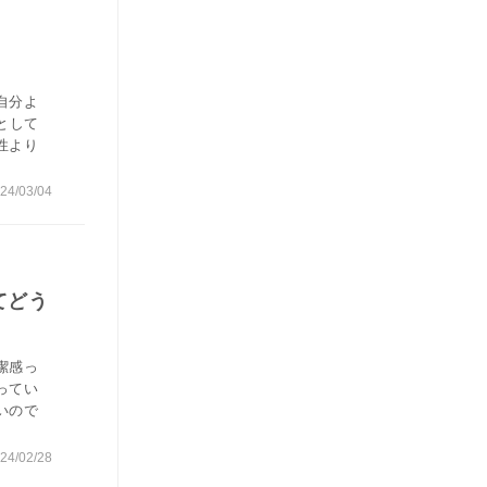
自分よ
として
性より
24/03/04
てどう
潔感っ
ってい
いので
24/02/28