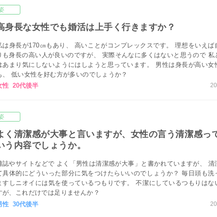
姿
高身長な女性でも婚活は上手く行きますか？
私は身長が170㎝もあり、 高いことがコンプレックスです。 理想をいえば
りも身長の高い人が良いのですが、 実際そんなに多くはないと思うので 私
はあまり気にしないようにはしようと思っています。 男性は身長が高い女
も、 低い女性を好む方が多いのでしょうか？
女性 20代後半
20
姿
よく清潔感が大事と言いますが、女性の言う清潔感っ
いう内容でしょうか。
雑誌やサイトなどで よく「男性は清潔感が大事」と書かれていますが、 清
て具体的にどういった部分に気をつけたらいいのでしょうか？ 毎日頭も洗
ますしニオイには気を使っているつもりです。 不潔にしているつもりはな
すが、これだけでは足りませんか？
男性 30代後半
20