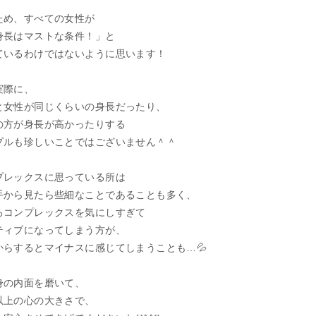
ため、すべての女性が
身長はマストな条件！」と
ているわけではないように思います！
実際に、
と女性が同じくらいの身長だったり、
の方が身長が高かったりする
プルも珍しいことではございません＾＾
プレックスに思っている所は
手から見たら些細なことであることも多く、
ろコンプレックスを気にしすぎて
ティブになってしまう方が、
からするとマイナスに感じてしまうことも…💦
身の内面を磨いて、
以上の心の大きさで、