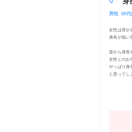
身
男性 30
女性は背が
身長が低い
昔から身長
女性とのお
やっぱり身
と思ってし