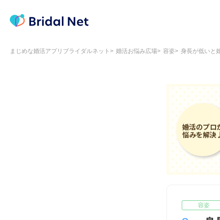
まじめな婚活アプリブライダルネット
婚活お悩み広場
容姿
身長が低いと
容姿