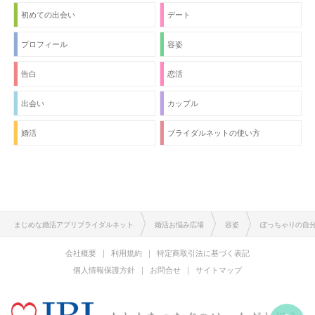
初めての出会い
デート
プロフィール
容姿
告白
恋活
出会い
カップル
婚活
ブライダルネットの使い方
まじめな婚活アプリブライダルネット
婚活お悩み広場
容姿
ぽっちゃりの自
会社概要
利用規約
特定商取引法に基づく表記
個人情報保護方針
お問合せ
サイトマップ