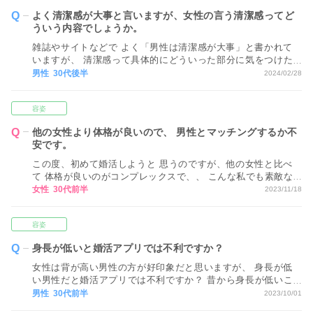
よく清潔感が大事と言いますが、女性の言う清潔感ってど
ういう内容でしょうか。
雑誌やサイトなどで よく「男性は清潔感が大事」と書かれて
いますが、 清潔感って具体的にどういった部分に気をつけた
らいいのでしょうか？ 毎日頭も洗っていますしニオイには気
男性 30代後半
2024/02/28
を使っているつもりです。 不潔にしているつもりはないので
すが、これだけでは足りませんか？
容姿
他の女性より体格が良いので、 男性とマッチングするか不
安です。
この度、初めて婚活しようと 思うのですが、他の女性と比べ
て 体格が良いのがコンプレックスで、、 こんな私でも素敵な
男性と 出会えるのでしょうか？
女性 30代前半
2023/11/18
容姿
身長が低いと婚活アプリでは不利ですか？
女性は背が高い男性の方が好印象だと思いますが、 身長が低
い男性だと婚活アプリでは不利ですか？ 昔から身長が低いこ
とがコンプレックスで、 女性とのお付き合いが上手くいかな
男性 30代前半
2023/10/01
いと やっぱり身長が低いからモテないのかな と思ってしまい