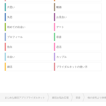
片思い
離婚
失恋
お見合い
初めての出会い
デート
プロフィール
容姿
告白
恋活
出会い
カップル
婚活
ブライダルネットの使い方
まじめな婚活アプリブライダルネット
婚活お悩み広場
容姿
他の女性より体