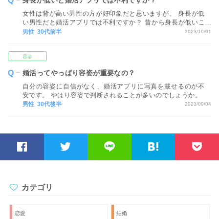
身長が低いと婚活アプリでは不利ですか？
女性は背が高い男性の方が好印象だと思いますが、 身長が低
い男性だと婚活アプリでは不利ですか？ 昔から身長が低いこ
とがコンプレックスで、 女性とのお付き合いが上手くいかな
男性 30代前半
2023/10/01
いと やっぱり身長が低いからモテないのかな と思ってしまい
ます。
容姿
婚活ってやっぱり容姿が重要なの？
自分の容姿に自信がなく、婚活アプリに写真を載せるのが不
安です。 やはり容姿で判断されることが多いのでしょうか。
男性 30代後半
2023/09/04
カテゴリ
恋愛
結婚