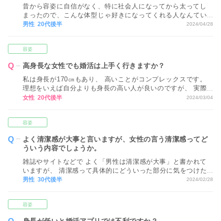
昔から容姿に自信がなく、特に社会人になってから太ってし
まったので、こんな体型じゃ好きになってくれる人なんてい
ないんじゃないかと思っています。 ブライダルネットはプロ
男性 20代後半
2024/04/28
フィールに体型の項目がありますが、ぽっちゃりだとマッチ
ングしないんでしょうか・・・
容姿
高身長な女性でも婚活は上手く行きますか？
私は身長が170㎝もあり、 高いことがコンプレックスです。
理想をいえば自分よりも身長の高い人が良いのですが、 実際
そんなに多くはないと思うので 私としてはあまり気にしない
女性 20代後半
2024/03/04
ようにはしようと思っています。 男性は身長が高い女性より
も、 低い女性を好む方が多いのでしょうか？
容姿
よく清潔感が大事と言いますが、女性の言う清潔感ってど
ういう内容でしょうか。
雑誌やサイトなどで よく「男性は清潔感が大事」と書かれて
いますが、 清潔感って具体的にどういった部分に気をつけた
らいいのでしょうか？ 毎日頭も洗っていますしニオイには気
男性 30代後半
2024/02/28
を使っているつもりです。 不潔にしているつもりはないので
すが、これだけでは足りませんか？
容姿