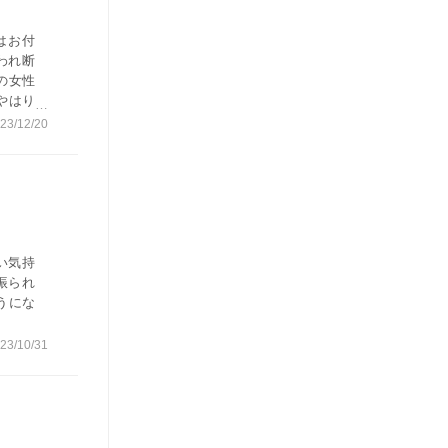
はお付
われ断
の女性
やはり
うこと
23/12/20
でしょ
い気持
振られ
うにな
23/10/31
。