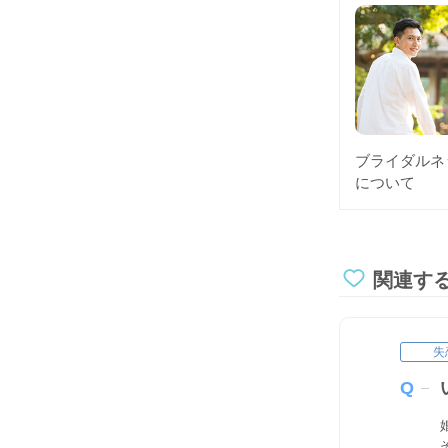
ブライダルネ
について
関連す
失