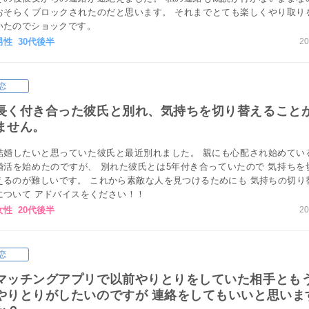
おそらくブロックされたのだと思います。 それまでとても楽しくやり取り
いたのでショックです。
男性 30代後半
20
恋
長く付き合った彼氏と別れ、気持ちを切り替えること
ません。
結婚したいと思っていた彼氏と最近別れました。 親にも心配され始めてい
婚活を始めたのですが、 別れた彼氏とは5年付き合っていたので 気持ちを
えるのが難しいです。 これから素敵な人を見つけるためにも 気持ちの切り
について アドバイスをください！！
女性 20代後半
20
恋
マッチングアプリで以前やりとりをしていた相手とも
やりとりがしたいのですが 連絡をしてもいいと思いま