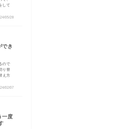
をして
24/05/28
ができ
るので
切り替
替え方
24/02/07
う一度
す