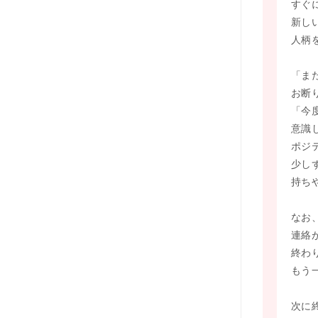
すぐ
新し
人柄
「ま
お断
「今
意識
ポジ
少し
持ち
なお
連絡
終わ
もう
次に