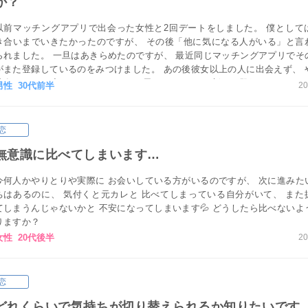
か？
以前マッチングアプリで出会った女性と2回デートをしました。 僕として
き合いまでいきたかったのですが、 その後「他に気になる人がいる」と言
られました。 一旦はあきらめたのですが、 最近同じマッチングアプリでそ
がまた登録しているのをみつけました。 あの後彼女以上の人に出会えず、 
彼女ともう一度やりとりをしたいと思っています。 新しく登録をしたとい
男性 30代前半
20
は出会いを彼女も探してるとは思うのですが、 また連絡をしてみても良い
うか？
恋
無意識に比べてしまいます…
今何人かやりとりや実際に お会いしている方がいるのですが、 次に進みた
ちはあるのに、 気付くと元カレと 比べてしまっている自分がいて、 また
てしまうんじゃないかと 不安になってしまいます💦 どうしたら比べないよ
りますか？
女性 20代後半
20
恋
どれくらいで気持ちが切り替えられるか知りたいです