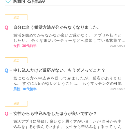
関連するお悩み
婚活
自分に合う婚活方法が分からなくなりました。
婚活を始めてからなかなか良いご縁がなく、 アプリを転々と
したり、 色々な婚活パーティーなどへ参加している状態で
す。 ただ、正直なところ、 どれが自分に合っているかが分か
女性 30代前半
2026/06/26
らない状態で 進めてしまっているため、 どのような視点や基
準で活動方法を決めていくべきか アドバイスいただけるとあ
婚活
りがたいです。
申し込んだけど反応がない。もうダメってこと？
気になる方へ申込みを送ってみましたが、反応がありませ
ん。 すぐに反応がないということは、 もうマッチングの可能
性はないということでしょうか…？
男性 30代後半
2026/05/25
婚活
女性からも申込みをしたほうが良いですか？
婚活アプリに登録し 良いなと思う方がいましたが 自分から申
込みをするか悩んでいます。 女性から申込みをするって なん