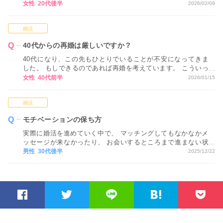
だか気恥ずかしく感じてしまいます。
女性 20代後半
2026/02/09
婚活
40代からの再婚は厳しいですか？
40代になり、この先もひとりでいることが不安になってきま
した。 もしできるのであれば再婚を考えています。 こういっ
たネットでの婚活では、40代からの再婚は厳しいですか？ ア
女性 40代前半
2026/01/15
ドバイスをお願いします。
婚活
モチベーションの保ち方
実際に婚活を進めていく中で、 マッチングしてもなかなかメ
ッセージが来なかったり、 お会いするところまで進まない状
況が続くと、 どうしても気持ちが疲れてしまい、 モチベーシ
男性 30代後半
2025/12/22
ョンが下がってしまいます…。 モチベーションを保つ方法が
あれば教えてください。