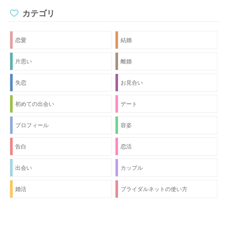
カテゴリ
恋愛
結婚
片思い
離婚
失恋
お見合い
初めての出会い
デート
プロフィール
容姿
告白
恋活
出会い
カップル
婚活
ブライダルネットの使い方