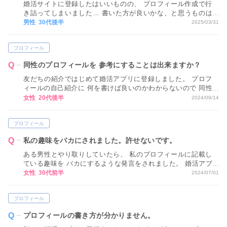
婚活サイトに登録したはいいものの、 プロフィール作成で行
き詰ってしまいました… 書いた方が良いかな、と思うものは
なんとなく書いてみたのですが、 絶対に書かない方が良いこ
男性 30代後半
2025/03/31
とってありますか？
プロフィール
同性のプロフィールを 参考にすることは出来ますか？
友だちの紹介ではじめて婚活アプリに登録しました。 プロフ
ィールの自己紹介に 何を書けば良いのかわからないので 同性
のプロフィールを 参考に出来ればと思うんですけど出来ます
女性 20代後半
2024/09/14
か？
プロフィール
私の趣味をバカにされました。許せないです。
ある男性とやり取りしていたら、 私のプロフィールに記載し
ている趣味を バカにするような発言をされました。 婚活アプ
リって自分の気になる方との 出会いを見つけるためのものな
女性 30代前半
2024/07/01
のに、 わざわざバカにしてくるのが許せません。 好きなもの
は人それぞれのはずです。 ブライダルネットではこういう方
プロフィール
に 何かペナルティとかつけないんですか？
プロフィールの書き方が分かりません。