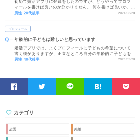
初めて婚活アプリに登録をしたのですが、どうやってプロフ
ィールを書けば良いのか分かりません。 何を書けば良いか、
書かない方が良いことなどあったら教えてほしいです。
男性 20代後半
2024/03/28
プロフィール
年齢的に子どもは難しいと思っています
婚活アプリでは、よくプロフィールに子どもの希望について
書く欄がありますが、正直なところ自分の年齢的に子どもを
設けるのは難しいんじゃないかと思っています。 子どもが欲
男性 40代後半
2024/03/28
しくないわけでは決してありませんが、現実的に難しいので
「子どもは希望していない」と書くべきでしょうか。
カテゴリ
恋愛
結婚