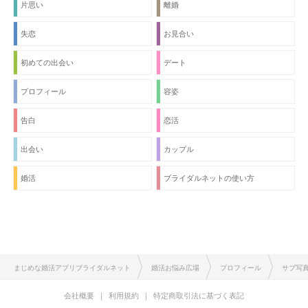
片思い
離婚
失恋
お見合い
初めての出会い
デート
プロフィール
容姿
告白
恋活
出会い
カップル
婚活
ブライダルネットの使い方
まじめな婚活アプリブライダルネット
婚活お悩み広場
プロフィール
サブ写
会社概要
利用規約
特定商取引法に基づく表記