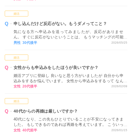
らない状態で 進めてしまっているため、 どのような視点や基
準で活動方法を決めていくべきか アドバイスいただけるとあ
婚活
りがたいです。
申し込んだけど反応がない。もうダメってこと？
気になる方へ申込みを送ってみましたが、反応がありませ
ん。 すぐに反応がないということは、 もうマッチングの可能
性はないということでしょうか…？
男性 30代後半
2026/05/25
婚活
女性からも申込みをしたほうが良いですか？
婚活アプリに登録し 良いなと思う方がいましたが 自分から申
込みをするか悩んでいます。 女性から申込みをするって なん
だか気恥ずかしく感じてしまいます。
女性 20代後半
2026/02/09
婚活
40代からの再婚は厳しいですか？
40代になり、この先もひとりでいることが不安になってきま
した。 もしできるのであれば再婚を考えています。 こういっ
たネットでの婚活では、40代からの再婚は厳しいですか？ ア
女性 40代前半
2026/01/15