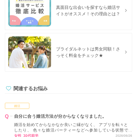
真面目な出会いを探すなら婚活サ
イトがオススメ！その理由とは？
ブライダルネットは男女同額！さ
っそく料金をチェック★
関連するお悩み
婚活
自分に合う婚活方法が分からなくなりました。
婚活を始めてからなかなか良いご縁がなく、 アプリを転々と
したり、 色々な婚活パーティーなどへ参加している状態で
す。 ただ、正直なところ、 どれが自分に合っているかが分か
女性 30代前半
2026/06/26