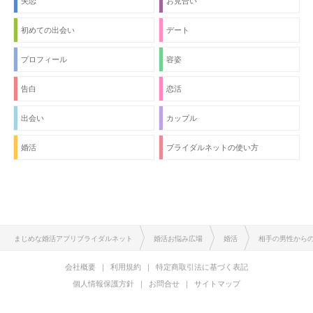
失恋
お見合い
初めての出会い
デート
プロフィール
容姿
告白
恋活
出会い
カップル
婚活
ブライダルネットの使い方
まじめな婚活アプリブライダルネット
婚活お悩み広場
婚活
相手の男性から
会社概要
利用規約
特定商取引法に基づく表記
個人情報保護方針
お問合せ
サイトマップ