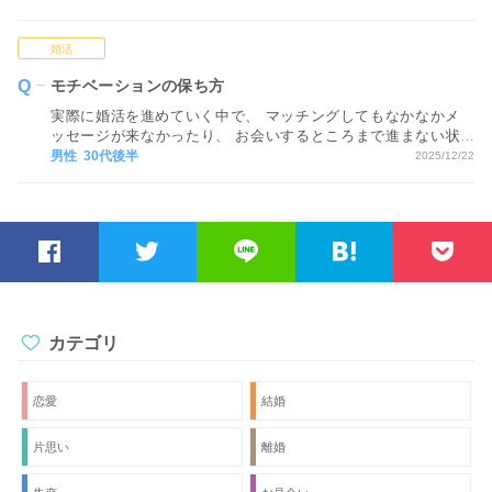
ドバイスをお願いします。
婚活
モチベーションの保ち方
実際に婚活を進めていく中で、 マッチングしてもなかなかメ
ッセージが来なかったり、 お会いするところまで進まない状
況が続くと、 どうしても気持ちが疲れてしまい、 モチベーシ
男性 30代後半
2025/12/22
ョンが下がってしまいます…。 モチベーションを保つ方法が
あれば教えてください。
カテゴリ
恋愛
結婚
片思い
離婚