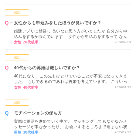
婚活
女性からも申込みをしたほうが良いですか？
婚活アプリに登録し 良いなと思う方がいましたが 自分から申
込みをするか悩んでいます。 女性から申込みをするって なん
だか気恥ずかしく感じてしまいます。
女性 20代後半
2026/02/09
婚活
40代からの再婚は厳しいですか？
40代になり、この先もひとりでいることが不安になってきま
した。 もしできるのであれば再婚を考えています。 こういっ
たネットでの婚活では、40代からの再婚は厳しいですか？ ア
女性 40代前半
2026/01/15
ドバイスをお願いします。
婚活
モチベーションの保ち方
実際に婚活を進めていく中で、 マッチングしてもなかなかメ
ッセージが来なかったり、 お会いするところまで進まない状
況が続くと、 どうしても気持ちが疲れてしまい、 モチベーシ
男性 30代後半
2025/12/22