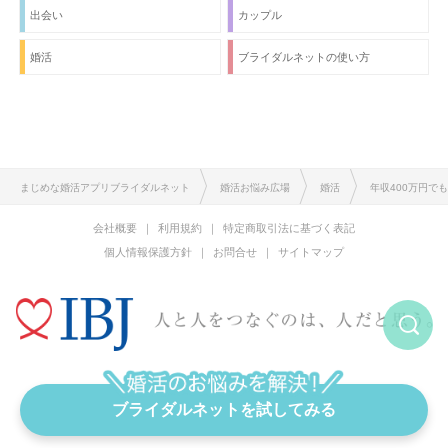
出会い
カップル
婚活
ブライダルネットの使い方
まじめな婚活アプリブライダルネット
婚活お悩み広場
婚活
年収400万円で
会社概要
利用規約
特定商取引法に基づく表記
個人情報保護方針
お問合せ
サイトマップ
恋愛と結婚をまじめに考える婚活アプリ
ブライダルネットを試してみる
Copyright © IBJ Inc. All rights reserved.