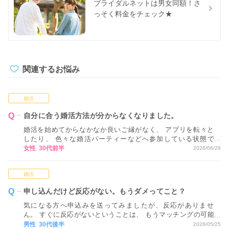
ブライダルネットは男女同額！さ
っそく料金をチェック★
関連するお悩み
婚活
自分に合う婚活方法が分からなくなりました。
婚活を始めてからなかなか良いご縁がなく、 アプリを転々と
したり、 色々な婚活パーティーなどへ参加している状態で
す。 ただ、正直なところ、 どれが自分に合っているかが分か
女性 30代前半
2026/06/26
らない状態で 進めてしまっているため、 どのような視点や基
準で活動方法を決めていくべきか アドバイスいただけるとあ
婚活
りがたいです。
申し込んだけど反応がない。もうダメってこと？
気になる方へ申込みを送ってみましたが、反応がありませ
ん。 すぐに反応がないということは、 もうマッチングの可能
性はないということでしょうか…？
男性 30代後半
2026/05/25