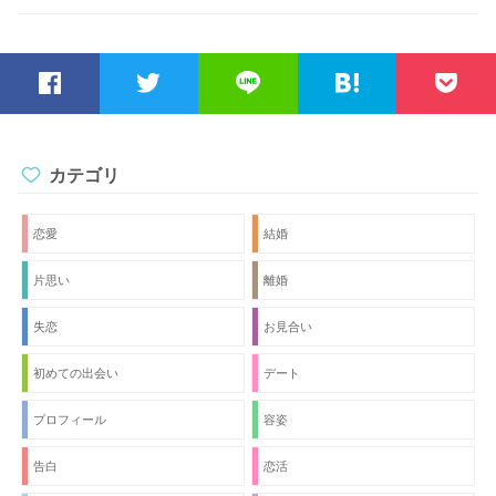
ョンが下がってしまいます…。 モチベーションを保つ方法が
あれば教えてください。
カテゴリ
恋愛
結婚
片思い
離婚
失恋
お見合い
初めての出会い
デート
プロフィール
容姿
告白
恋活