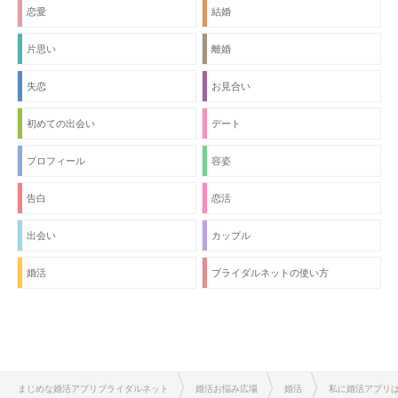
恋愛
結婚
片思い
離婚
失恋
お見合い
初めての出会い
デート
プロフィール
容姿
告白
恋活
出会い
カップル
婚活
ブライダルネットの使い方
まじめな婚活アプリブライダルネット
婚活お悩み広場
婚活
私に婚活アプリ