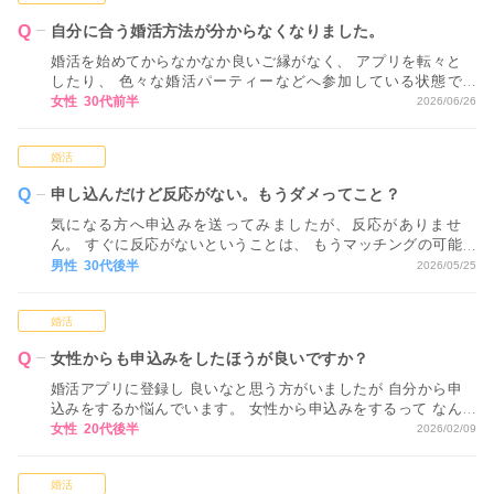
自分に合う婚活方法が分からなくなりました。
婚活を始めてからなかなか良いご縁がなく、 アプリを転々と
したり、 色々な婚活パーティーなどへ参加している状態で
す。 ただ、正直なところ、 どれが自分に合っているかが分か
女性 30代前半
2026/06/26
らない状態で 進めてしまっているため、 どのような視点や基
準で活動方法を決めていくべきか アドバイスいただけるとあ
婚活
りがたいです。
申し込んだけど反応がない。もうダメってこと？
気になる方へ申込みを送ってみましたが、反応がありませ
ん。 すぐに反応がないということは、 もうマッチングの可能
性はないということでしょうか…？
男性 30代後半
2026/05/25
婚活
女性からも申込みをしたほうが良いですか？
婚活アプリに登録し 良いなと思う方がいましたが 自分から申
込みをするか悩んでいます。 女性から申込みをするって なん
だか気恥ずかしく感じてしまいます。
女性 20代後半
2026/02/09
婚活