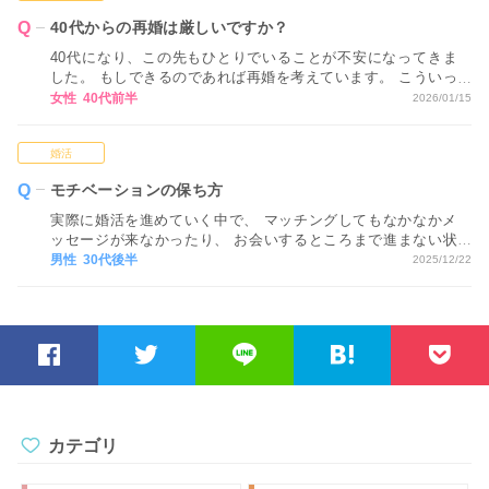
40代からの再婚は厳しいですか？
40代になり、この先もひとりでいることが不安になってきま
した。 もしできるのであれば再婚を考えています。 こういっ
たネットでの婚活では、40代からの再婚は厳しいですか？ ア
女性 40代前半
2026/01/15
ドバイスをお願いします。
婚活
モチベーションの保ち方
実際に婚活を進めていく中で、 マッチングしてもなかなかメ
ッセージが来なかったり、 お会いするところまで進まない状
況が続くと、 どうしても気持ちが疲れてしまい、 モチベーシ
男性 30代後半
2025/12/22
ョンが下がってしまいます…。 モチベーションを保つ方法が
あれば教えてください。
カテゴリ