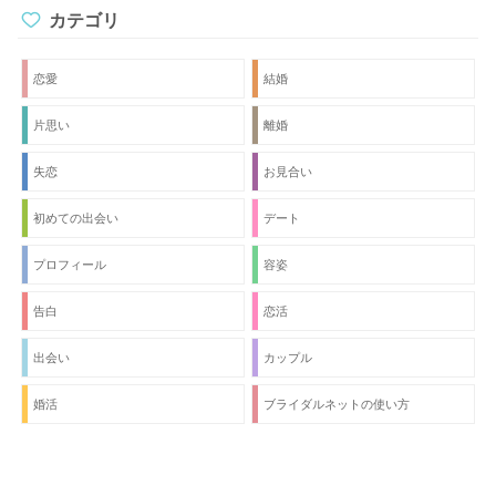
カテゴリ
恋愛
結婚
片思い
離婚
失恋
お見合い
初めての出会い
デート
プロフィール
容姿
告白
恋活
出会い
カップル
婚活
ブライダルネットの使い方