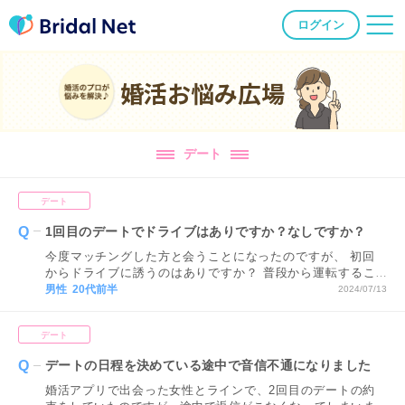
ログイン
婚活お悩み広場
デート
デート
1回目のデートでドライブはありですか？なしですか？
今度マッチングした方と会うことになったのですが、 初回
からドライブに誘うのはありですか？ 普段から運転するこ
とは嫌いではないので、 彼女が行きたいと思っているとこ
男性 20代前半
2024/07/13
ろに 連れて行ってあげられたらと思っています！ でも友達
とかではなくて初対面なので、 正直どうなのかなと悩んで
デート
ます。
デートの日程を決めている途中で音信不通になりました
婚活アプリで出会った女性とラインで、2回目のデートの約