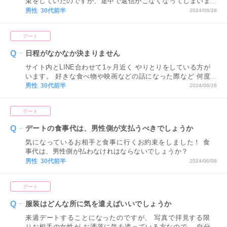
束をしていたのですが、途中で返信がこなくなってしまいま
した。 ちなみに返信がこなくなって10日が経ちます。 初回
男性 30代前半
2024/06/28
のデートの別れ際に、こちらから「またお会いしたいです」
と誘ったところ 笑顔で『ぜひまたお会いしましょう』と言
デート
われたので、正直この状況が理解できないです。 自分はま
たお会いしたいと思っているのですが、こんなときはどうし
日程がなかなか決まりません
たらいいのでしょうか？
サイト内とLINE合わせて1ヶ月近く やりとりをしている方が
います。 好きな食べ物や映画などの話になった際など 何度
か会おうという話にもなるのですが、 日程伺うと忙しくて
男性 30代前半
2024/06/26
しばらく難しいようで 具体的な日にちを決めるところにま
で至りませんでした。 遠まわしに断られているのかな？と
デート
も思うのですが、 毎日返信は来るので諦めきれずにいま
す。 彼女の気持ちがわかりません。
デートの食事代は、男性側が支払うべきでしょうか
気になっているお相手と食事に行くお約束をしました！ 食
事代は、男性側が払わなけれはならないでしょうか？
男性 30代前半
2024/06/08
デート
服装はどんな所に気を遣えばいいでしょうか
来週デートすることになったのですが、 写真で拝見する限
りお相手の女性が お洒落に気を遣っている方なので、 自分