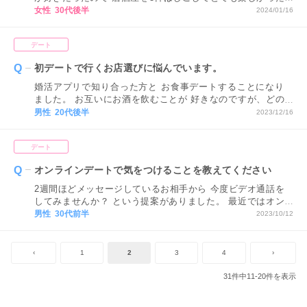
ので、 またお会いしたいなと思っています。 ですが、解散
女性 30代後半
2024/01/16
してから疲れて寝てしまい、 翌日も仕事が忙しくてお礼の
連絡ができませんでした。 お相手からはデート後にお礼の
デート
連絡を もらっていたので申し訳ないのですが、 どんなメッ
セージを送れば良いでしょうか？
初デートで行くお店選びに悩んでいます。
婚活アプリで知り合った方と お食事デートすることになり
ました。 お互いにお酒を飲むことが 好きなのですが、どの
ような お店を選ぶのが良いでしょうか。
男性 20代後半
2023/12/16
デート
オンラインデートで気をつけることを教えてください
2週間ほどメッセージしているお相手から 今度ビデオ通話を
してみませんか？ という提案がありました。 最近ではオン
ラインデートも 一般的になっていると思いますが、 実際に
男性 30代前半
2023/10/12
やったことがなく 普段あまり電話もしないため いまいち分
からず緊張します。 オンラインデートでは どんなことに気
をつけたらいいですか？
‹
1
2
3
4
›
31件中11-20件を表示