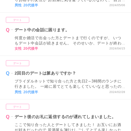
もある程度お洒落をして 行きたいなと思っています。 普段
男性 20代後半
2024/05/06
あまり服装に気を遣わないので、 どんな服装でどんな所に
気を遣えば アドバイスをください！
デート
デート中の会話に困ります。
何度か婚活で出会った方とデートまで行くのですが、 いつ
もデート中会話が続きません。 そのせいか、デートが終わ
ってから 連絡が途切れることも多いです。 どうしたらデー
女性 20代後半
2024/04/15
ト中の会話が長続きますか？ 相手の人に楽しいと思っても
らえるようにしたいです！
デート
2回目のデートは脈ありですか？
ブライダルネットで知り合った方と先日2～3時間のランチに
行きました。 一緒に居てとても楽しくていいなと思ったの
で、2回目のデートのお誘いをしてみたところOKしてもらい
男性 20代後半
2024/02/28
ました。 2回目のデートに誘ってOKだった場合、女性の心
情としては脈ありと考えても良いのでしょうか？
デート
デート後のお礼に返信するのが遅れてしまいました。
ここで知り合った人とデートしてきました！ お互いにお酒
が好きだったので 居酒屋を3軒はしごしてとても楽しかった