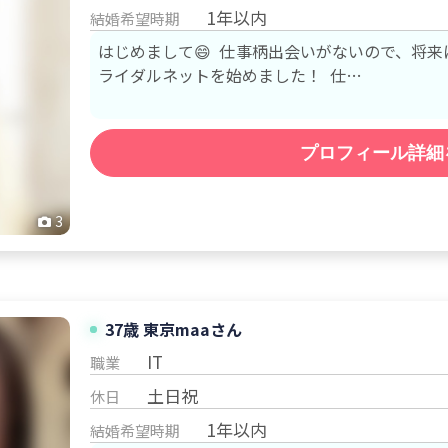
1年以内
結婚希望時期
はじめまして😄 仕事柄出会いがないので、将
ライダルネットを始めました！ 仕…
プロフィール詳細
3
37歳
東京
maa
さん
IT
職業
土日祝
休日
1年以内
結婚希望時期