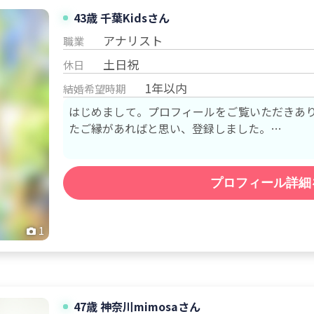
43歳
千葉
Kids
さん
アナリスト
職業
土日祝
休日
1年以内
結婚希望時期
はじめまして。プロフィールをご覧いただきあり
たご縁があればと思い、登録しました。 …
プロフィール詳細
1
47歳
神奈川
mimosa
さん