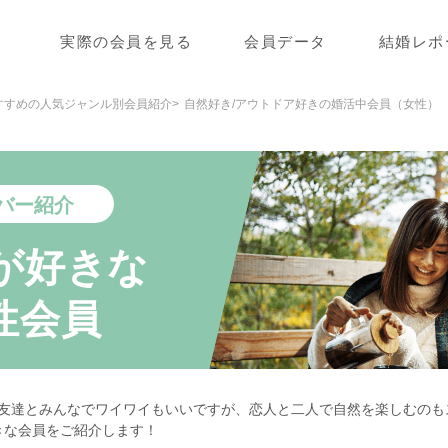
実際の会員を見る
会員データ
結婚レポ
すすめの人気ジャンル別会員紹介
自然好き/アウトドア好きの婚活中会員（女性）
バー紹介
が好きな
性会員
♪友達とみんなでワイワイもいいですが、恋人と二人で自然を楽しむのも
きな会員をご紹介します！