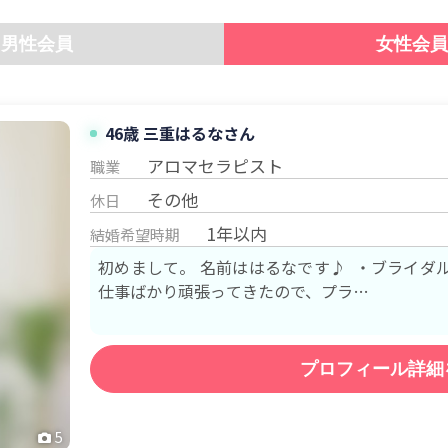
男性会員
女性会員
46歳
三重
はるな
さん
アロマセラピスト
職業
その他
休日
1年以内
結婚希望時期
初めまして。 名前ははるなです♪ ・ブライダ
仕事ばかり頑張ってきたので、プラ…
プロフィール詳細
5