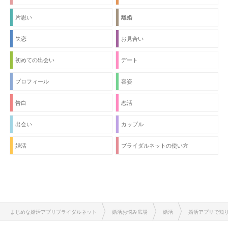
片思い
離婚
失恋
お見合い
初めての出会い
デート
プロフィール
容姿
告白
恋活
出会い
カップル
婚活
ブライダルネットの使い方
まじめな婚活アプリブライダルネット
婚活お悩み広場
婚活
婚活アプリで知