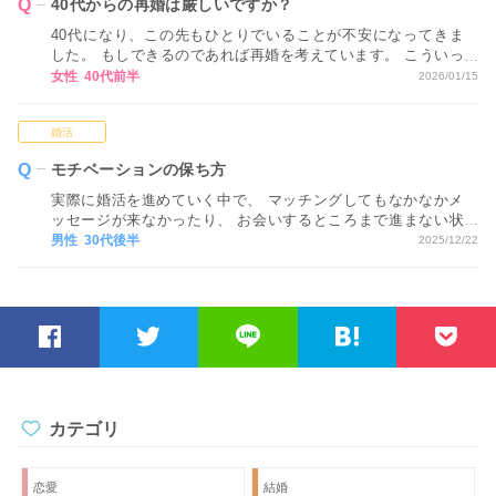
40代からの再婚は厳しいですか？
40代になり、この先もひとりでいることが不安になってきま
した。 もしできるのであれば再婚を考えています。 こういっ
たネットでの婚活では、40代からの再婚は厳しいですか？ ア
女性 40代前半
2026/01/15
ドバイスをお願いします。
婚活
モチベーションの保ち方
実際に婚活を進めていく中で、 マッチングしてもなかなかメ
ッセージが来なかったり、 お会いするところまで進まない状
況が続くと、 どうしても気持ちが疲れてしまい、 モチベーシ
男性 30代後半
2025/12/22
ョンが下がってしまいます…。 モチベーションを保つ方法が
あれば教えてください。
カテゴリ
恋愛
結婚