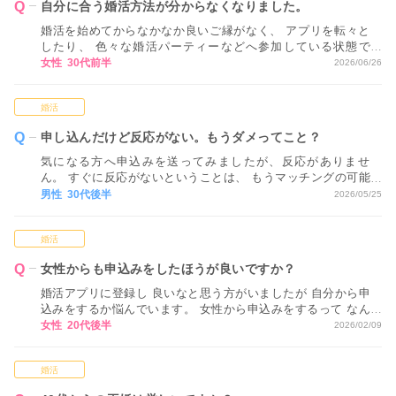
自分に合う婚活方法が分からなくなりました。
婚活を始めてからなかなか良いご縁がなく、 アプリを転々と
したり、 色々な婚活パーティーなどへ参加している状態で
す。 ただ、正直なところ、 どれが自分に合っているかが分か
女性 30代前半
2026/06/26
らない状態で 進めてしまっているため、 どのような視点や基
準で活動方法を決めていくべきか アドバイスいただけるとあ
婚活
りがたいです。
申し込んだけど反応がない。もうダメってこと？
気になる方へ申込みを送ってみましたが、反応がありませ
ん。 すぐに反応がないということは、 もうマッチングの可能
性はないということでしょうか…？
男性 30代後半
2026/05/25
婚活
女性からも申込みをしたほうが良いですか？
婚活アプリに登録し 良いなと思う方がいましたが 自分から申
込みをするか悩んでいます。 女性から申込みをするって なん
だか気恥ずかしく感じてしまいます。
女性 20代後半
2026/02/09
婚活