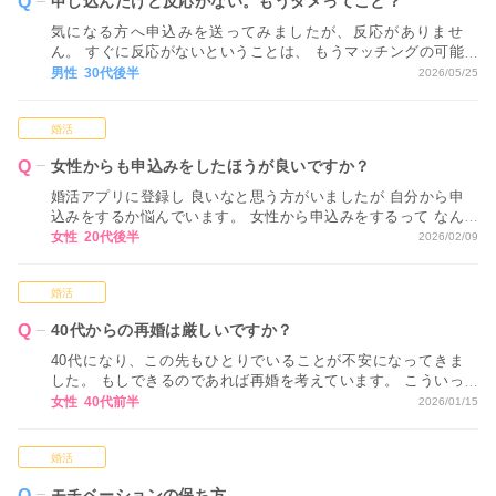
申し込んだけど反応がない。もうダメってこと？
気になる方へ申込みを送ってみましたが、反応がありませ
ん。 すぐに反応がないということは、 もうマッチングの可能
性はないということでしょうか…？
男性 30代後半
2026/05/25
婚活
女性からも申込みをしたほうが良いですか？
婚活アプリに登録し 良いなと思う方がいましたが 自分から申
込みをするか悩んでいます。 女性から申込みをするって なん
だか気恥ずかしく感じてしまいます。
女性 20代後半
2026/02/09
婚活
40代からの再婚は厳しいですか？
40代になり、この先もひとりでいることが不安になってきま
した。 もしできるのであれば再婚を考えています。 こういっ
たネットでの婚活では、40代からの再婚は厳しいですか？ ア
女性 40代前半
2026/01/15
ドバイスをお願いします。
婚活
モチベーションの保ち方