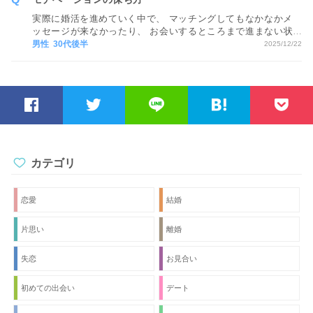
実際に婚活を進めていく中で、 マッチングしてもなかなかメ
ッセージが来なかったり、 お会いするところまで進まない状
況が続くと、 どうしても気持ちが疲れてしまい、 モチベーシ
男性 30代後半
2025/12/22
ョンが下がってしまいます…。 モチベーションを保つ方法が
あれば教えてください。
カテゴリ
恋愛
結婚
片思い
離婚
失恋
お見合い
初めての出会い
デート