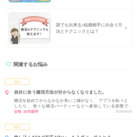
誰でも出来る♪結婚相手に出会う方
法とテクニックとは？
関連するお悩み
婚活
自分に合う婚活方法が分からなくなりました。
婚活を始めてからなかなか良いご縁がなく、 アプリを転々と
したり、 色々な婚活パーティーなどへ参加している状態で
す。 ただ、正直なところ、 どれが自分に合っているかが分か
女性 30代前半
2026/06/26
らない状態で 進めてしまっているため、 どのような視点や基
準で活動方法を決めていくべきか アドバイスいただけるとあ
婚活
りがたいです。