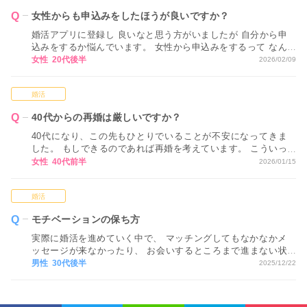
女性からも申込みをしたほうが良いですか？
婚活アプリに登録し 良いなと思う方がいましたが 自分から申
込みをするか悩んでいます。 女性から申込みをするって なん
だか気恥ずかしく感じてしまいます。
女性 20代後半
2026/02/09
婚活
40代からの再婚は厳しいですか？
40代になり、この先もひとりでいることが不安になってきま
した。 もしできるのであれば再婚を考えています。 こういっ
たネットでの婚活では、40代からの再婚は厳しいですか？ ア
女性 40代前半
2026/01/15
ドバイスをお願いします。
婚活
モチベーションの保ち方
実際に婚活を進めていく中で、 マッチングしてもなかなかメ
ッセージが来なかったり、 お会いするところまで進まない状
況が続くと、 どうしても気持ちが疲れてしまい、 モチベーシ
男性 30代後半
2025/12/22
ョンが下がってしまいます…。 モチベーションを保つ方法が
あれば教えてください。