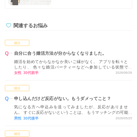
関連するお悩み
婚活
自分に合う婚活方法が分からなくなりました。
婚活を始めてからなかなか良いご縁がなく、 アプリを転々と
したり、 色々な婚活パーティーなどへ参加している状態で
す。 ただ、正直なところ、 どれが自分に合っているかが分か
女性 30代前半
2026/06/26
らない状態で 進めてしまっているため、 どのような視点や基
準で活動方法を決めていくべきか アドバイスいただけるとあ
婚活
りがたいです。
申し込んだけど反応がない。もうダメってこと？
気になる方へ申込みを送ってみましたが、反応がありませ
ん。 すぐに反応がないということは、 もうマッチングの可能
性はないということでしょうか…？
男性 30代後半
2026/05/25
婚活