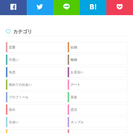
カテゴリ
恋愛
結婚
片思い
離婚
失恋
お見合い
初めての出会い
デート
プロフィール
容姿
告白
恋活
出会い
カップル