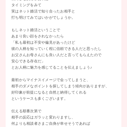
タイミングをみて
実はネット婚活で知り合ったお相手と
打ち明けてみてはいかがでしょうか。
もしネット婚活ということで
あまり良い顔をされなかったら
「私も最初は不安や偏見があったけど
彼の人柄を知っていく程に信頼できる人だと思ったし
お父さんお母さんにも良い人だと言ってもらえたので
安心できる存在だ」
とお人柄に魅力を感じてることを伝えましょう♪
最初からマイナスイメージで会ってしまうと、
相手のダメなポイントを探してしまう傾向がありますが、
好印象が前提になると自然と納得してくれる
というケースも多くございます。
伝える順番次第で
相手の反応はガラッと変わりますし、
何よりも相談者さまご自身が幸せそうであれば