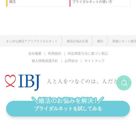
婚活
ブライダルネットの使い方
まじめな婚活アプリブライダルネット
婚活お悩み広場
婚活
両親にネット婚
会社概要
利用規約
特定商取引法に基づく表記
個人情報保護方針
お問合せ
サイトマップ
恋愛と結婚をまじめに考える婚活アプリ
ブライダルネットを試してみる
Copyright © IBJ Inc. All rights reserved.