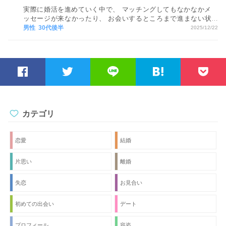
実際に婚活を進めていく中で、 マッチングしてもなかなかメ
ッセージが来なかったり、 お会いするところまで進まない状
況が続くと、 どうしても気持ちが疲れてしまい、 モチベーシ
男性 30代後半
2025/12/22
ョンが下がってしまいます…。 モチベーションを保つ方法が
あれば教えてください。
カテゴリ
恋愛
結婚
片思い
離婚
失恋
お見合い
初めての出会い
デート
プロフィール
容姿