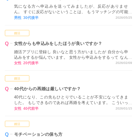
気になる方へ申込みを送ってみましたが、反応がありませ
ん。 すぐに反応がないということは、 もうマッチングの可能
性はないということでしょうか…？
男性 30代後半
2026/05/25
婚活
女性からも申込みをしたほうが良いですか？
婚活アプリに登録し 良いなと思う方がいましたが 自分から申
込みをするか悩んでいます。 女性から申込みをするって なん
だか気恥ずかしく感じてしまいます。
女性 20代後半
2026/02/09
婚活
40代からの再婚は厳しいですか？
40代になり、この先もひとりでいることが不安になってきま
した。 もしできるのであれば再婚を考えています。 こういっ
たネットでの婚活では、40代からの再婚は厳しいですか？ ア
女性 40代前半
2026/01/15
ドバイスをお願いします。
婚活
モチベーションの保ち方