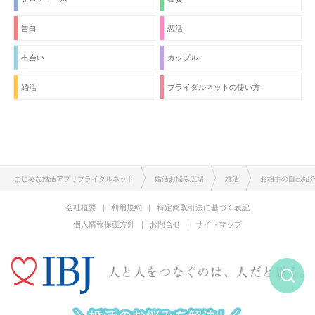
告白
恋活
出会い
カップル
婚活
ブライダルネットの使い方
まじめな婚活アプリブライダルネット
婚活お悩み広場
婚活
お相手の自己紹
会社概要
利用規約
特定商取引法に基づく表記
個人情報保護方針
お問合せ
サイトマップ