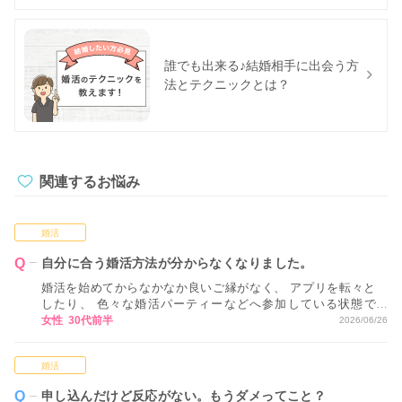
誰でも出来る♪結婚相手に出会う方
法とテクニックとは？
関連するお悩み
婚活
自分に合う婚活方法が分からなくなりました。
婚活を始めてからなかなか良いご縁がなく、 アプリを転々と
したり、 色々な婚活パーティーなどへ参加している状態で
す。 ただ、正直なところ、 どれが自分に合っているかが分か
女性 30代前半
2026/06/26
らない状態で 進めてしまっているため、 どのような視点や基
準で活動方法を決めていくべきか アドバイスいただけるとあ
婚活
りがたいです。
申し込んだけど反応がない。もうダメってこと？