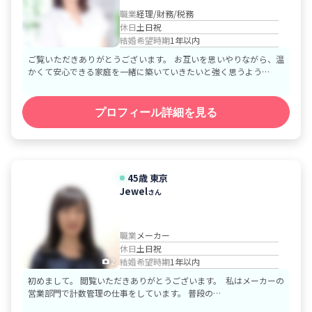
職業
経理/財務/税務
休日
土日祝
結婚希望時期
1年以内
ご覧いただきありがとうございます。 お互いを思いやりながら、温
かくて安心できる家庭を一緒に築いていきたいと強く思うよう…
プロフィール詳細を見る
45歳
東京
Jewel
さん
職業
メーカー
休日
土日祝
結婚希望時期
1年以内
2
初めまして。 閲覧いただきありがとうございます。 私はメーカーの
営業部門で計数管理の仕事をしています。 普段の…