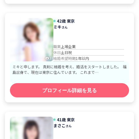
42歳
東京
ミキ
さん
職業
上場企業
休日
土日祝
結婚希望時期
1年以内
3
ミキと申します。 真剣に結婚を考え、婚活をスタートしました。 福
島出身で、現在は東京に住んでいます。 これまで…
プロフィール詳細を見る
41歳
東京
まさこ
さん