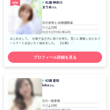
41歳
神奈川
NEW
まりあ
さん
職業
保育士/幼稚園教諭
休日
土日祝
結婚希望時期
1年以内
2
はじめまして。 仕事や生き方に誇りを持ち、互いに尊敬し合えるパ
ートナーと出会いたく始めました。 【仕事】 …
プロフィール詳細を見る
42歳
愛知
kiko
さん
職業
一般事務
休日
土日祝
結婚希望時期
1年以内
4