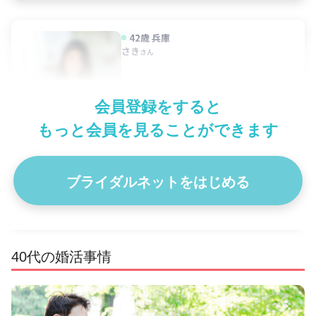
42歳
兵庫
さき
さん
職業
商社
会員登録をすると
休日
土日祝
結婚希望時期
1年以内
4
もっと会員を見ることができます
はじめまして！ プロフィールに目を留めていただき、ありがとうご
ざいます🙇 大学時代は台湾に留学しており、中国語での日…
ブライダルネットをはじめる
プロフィール詳細を見る
40代の婚活事情