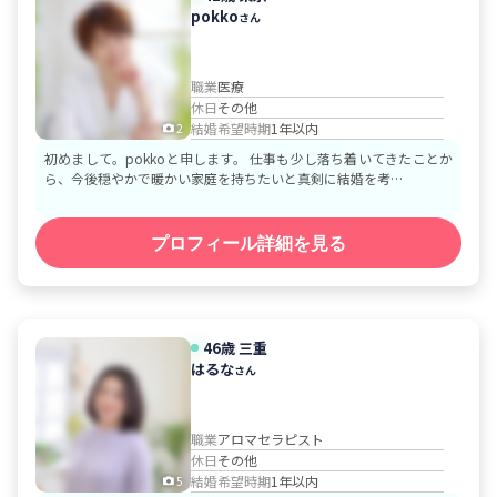
pokko
さん
職業
医療
休日
その他
結婚希望時期
1年以内
2
初めまして。pokkoと申します。 仕事も少し落ち着いてきたことか
ら、今後穏やかで暖かい家庭を持ちたいと真剣に結婚を考…
プロフィール詳細を見る
46歳
三重
はるな
さん
職業
アロマセラピスト
休日
その他
結婚希望時期
1年以内
5