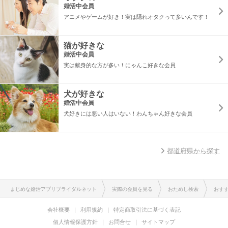
婚活中会員
アニメやゲームが好き！実は隠れオタクって多いんです！
猫が好きな
婚活中会員
実は献身的な方が多い！にゃんこ好きな会員
犬が好きな
婚活中会員
犬好きには悪い人はいない！わんちゃん好きな会員
都道府県から探す
まじめな婚活アプリブライダルネット
実際の会員を見る
おためし検索
おす
会社概要
利用規約
特定商取引法に基づく表記
個人情報保護方針
お問合せ
サイトマップ