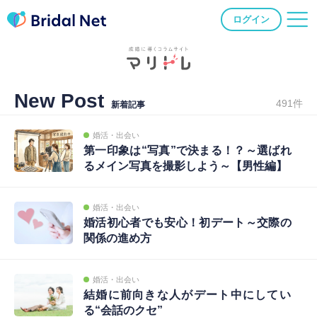
ログイン
New Post
491件
新着記事
婚活・出会い
第一印象は“写真”で決まる！？～選ばれ
るメイン写真を撮影しよう～【男性編】
婚活・出会い
婚活初心者でも安心！初デート～交際の
関係の進め方
婚活・出会い
結婚に前向きな人がデート中にしてい
る“会話のクセ”