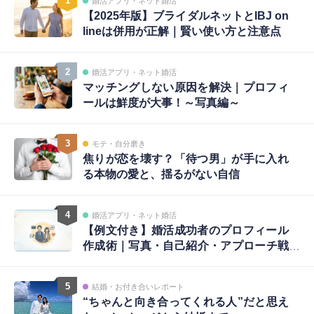
1
婚活アプリ・ネット婚活
【2025年版】ブライダルネットとIBJ on
lineは併用が正解｜賢い使い方と注意点
2
婚活アプリ・ネット婚活
マッチングしない原因を解決｜プロフィ
ールは鮮度が大事！～写真編～
3
モテ・自分磨き
焦りが恋を壊す？「待つ男」が手に入れ
る本物の愛と、揺るがない自信
4
婚活アプリ・ネット婚活
【例文付き】婚活成功者のプロフィール
作成術｜写真・自己紹介・アプローチ戦
略まで完全ガイド
5
結婚・お付き合いレポート
“ちゃんと向き合ってくれる人”だと思え