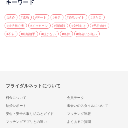
キーワード
#結婚
#成功
#デート
#モテ
#婚活サイト
#見た目
#婚活初心者
#メッセージ
#価値観
#女性向け
#男性向け
#不安
#結婚相手
#続かない
#条件
#出会いが無い
ブライダルネットについて
料金について
会員データ
結婚レポート
出会いのスタイルについて
安心・安全の取り組みとガイド
マッチング速報
マッチングアプリとの違い
よくあるご質問