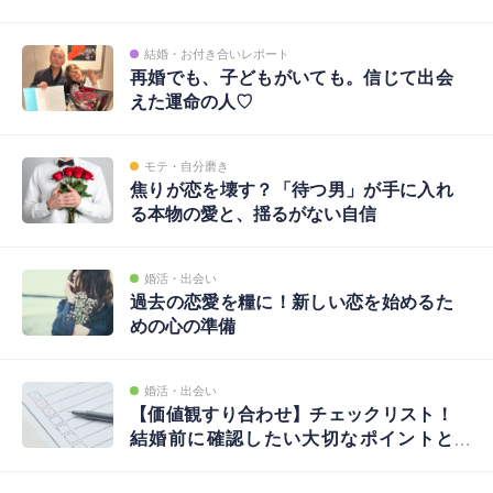
結婚・お付き合いレポート
再婚でも、子どもがいても。信じて出会
えた運命の人♡
モテ・自分磨き
焦りが恋を壊す？「待つ男」が手に入れ
る本物の愛と、揺るがない自信
婚活・出会い
過去の恋愛を糧に！新しい恋を始めるた
めの心の準備
婚活・出会い
【価値観すり合わせ】チェックリスト！
結婚前に確認したい大切なポイントと
は？