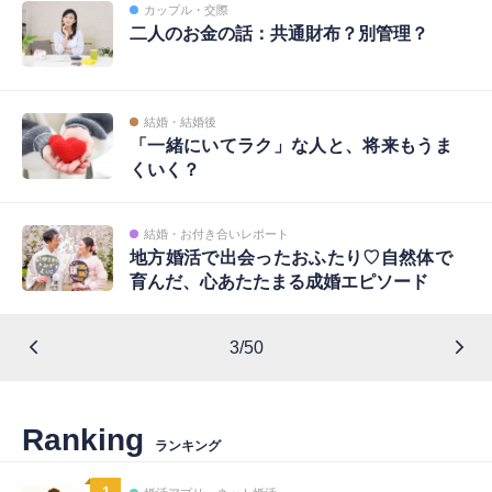
カップル・交際
二人のお金の話：共通財布？別管理？
結婚・結婚後
「一緒にいてラク」な人と、将来もうま
くいく？
結婚・お付き合いレポート
地方婚活で出会ったおふたり♡自然体で
育んだ、心あたたまる成婚エピソード
3/50
Ranking
ランキング