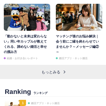
「動かないと未来は変わらな
マッチング後のお悩み解決｜
い」同い年カップルが教えて
会う前にご縁を終わらせてい
くれる、諦めない婚活と幸せ
ませんか？～メッセージ編②
の掴み方
～
結婚・お付き合いレポート
婚活アプリ・ネット婚活
もっとみる
Ranking
ランキング
1
婚活アプリ・ネット婚活