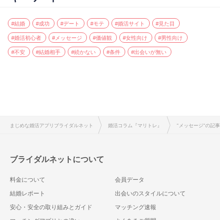
#結婚
#成功
#デート
#モテ
#婚活サイト
#見た目
#婚活初心者
#メッセージ
#価値観
#女性向け
#男性向け
#不安
#結婚相手
#続かない
#条件
#出会いが無い
まじめな婚活アプリブライダルネット
婚活コラム『マリトレ』
"メッセージ"の記
ブライダルネットについて
料金について
会員データ
結婚レポート
出会いのスタイルについて
安心・安全の取り組みとガイド
マッチング速報