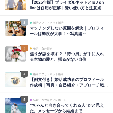
【2025年版】ブライダルネットとIBJ on
lineは併用が正解｜賢い使い方と注意点
2
婚活アプリ・ネット婚活
マッチングしない原因を解決｜プロフィ
ールは鮮度が大事！～写真編～
3
モテ・自分磨き
焦りが恋を壊す？「待つ男」が手に入れ
る本物の愛と、揺るがない自信
4
婚活アプリ・ネット婚活
【例文付き】婚活成功者のプロフィール
作成術｜写真・自己紹介・アプローチ戦
略まで完全ガイド
5
結婚・お付き合いレポート
“ちゃんと向き合ってくれる人”だと思え
た。メッセージから結婚まで