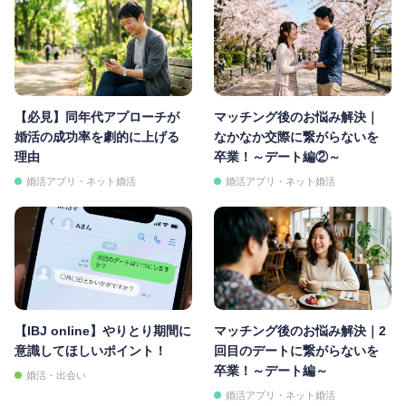
【必見】同年代アプローチが
マッチング後のお悩み解決｜
婚活の成功率を劇的に上げる
なかなか交際に繋がらないを
理由
卒業！～デート編②～
婚活アプリ・ネット婚活
婚活アプリ・ネット婚活
【IBJ online】やりとり期間に
マッチング後のお悩み解決｜2
意識してほしいポイント！
回目のデートに繋がらないを
卒業！～デート編～
婚活・出会い
婚活アプリ・ネット婚活