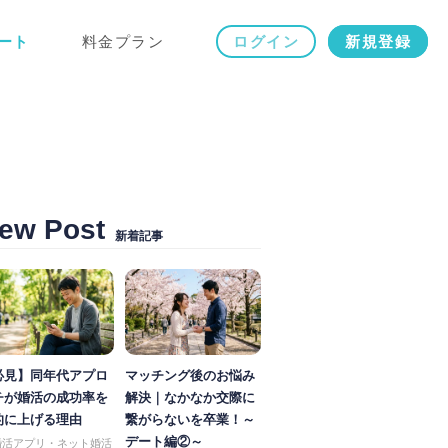
ート
料金プラン
ログイン
新規登録
ew Post
新着記事
必見】同年代アプロ
マッチング後のお悩み
チが婚活の成功率を
解決｜なかなか交際に
的に上げる理由
繋がらないを卒業！～
デート編②～
婚活アプリ・ネット婚活