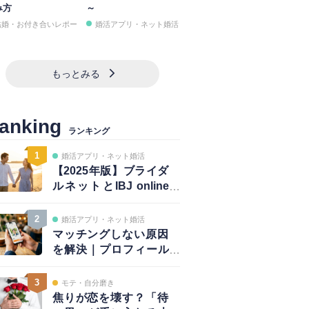
み方
～
結婚・お付き合いレポー
婚活アプリ・ネット婚活
もっとみる
anking
ランキング
1
婚活アプリ・ネット婚活
【2025年版】ブライダ
ルネットとIBJ online
は併用が正解｜賢い使
い方と注意点
2
婚活アプリ・ネット婚活
マッチングしない原因
を解決｜プロフィール
は鮮度が大事！～写真
編～
3
モテ・自分磨き
焦りが恋を壊す？「待