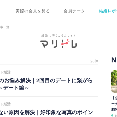
実際の会員を見る
会員データ
結婚レポ
記事一覧
N
26件
ト婚活
のお悩み解決｜2回目のデートに繋がら
～デート編～
【
ト婚活
ー
劇
ない原因を解決｜好印象な写真のポイン