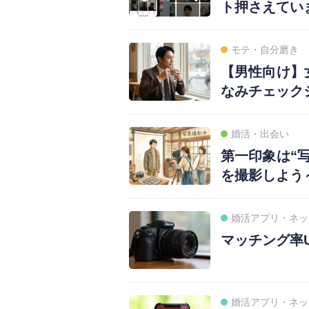
ト押さえてい
モテ・自分磨き
【男性向け】
なみチェック
婚活・出会い
第一印象は“
を撮影しよう
婚活アプリ・ネッ
マッチング率
婚活アプリ・ネッ