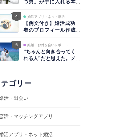
つ男」が手に入れる本
物の愛と、揺るがない
自信
4
婚活アプリ・ネット婚活
【例文付き】婚活成功
者のプロフィール作成
術｜写真・自己紹介・
アプローチ戦略まで完
5
結婚・お付き合いレポート
全ガイド
“ちゃんと向き合ってく
れる人”だと思えた。メ
ッセージから結婚まで
カテゴリー
婚活・出会い
恋活・マッチングアプリ
婚活アプリ・ネット婚活