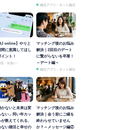
婚活アプリ・ネット婚活
BJ online】やりと
マッチング後のお悩み
期間に意識してほし
解決｜2回目のデート
ポイント！
に繋がらないを卒業！
～デート編～
婚活・出会い
婚活アプリ・ネット婚活
動かないと未来は変
マッチング後のお悩み
らない」同い年カッ
解決｜会う前にご縁を
ルが教えてくれる、
終わらせていません
めない婚活と幸せの
か？～メッセージ編②