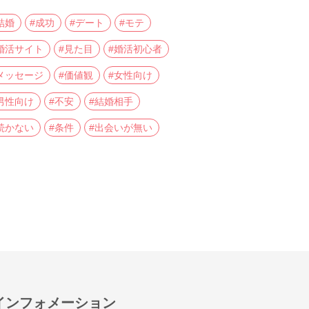
結婚
#成功
#デート
#モテ
婚活サイト
#見た目
#婚活初心者
メッセージ
#価値観
#女性向け
男性向け
#不安
#結婚相手
続かない
#条件
#出会いが無い
インフォメーション