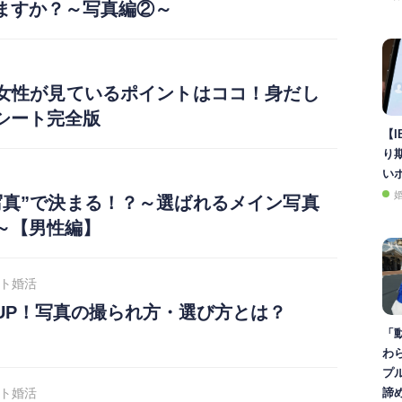
ますか？～写真編②～
女性が見ているポイントはココ！身だし
シート完全版
【I
り
い
写真”で決まる！？～選ばれるメイン写真
～【男性編】
ト婚活
UP！写真の撮られ方・選び方とは？
「
わ
プ
ト婚活
諦