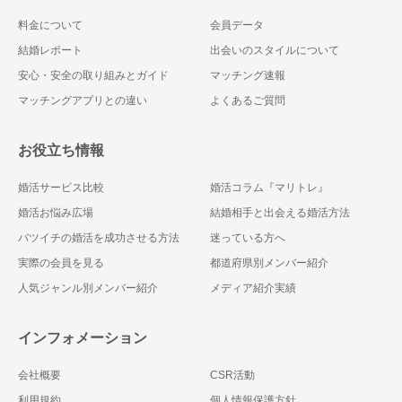
料金について
会員データ
結婚レポート
出会いのスタイルについて
安心・安全の取り組みとガイド
マッチング速報
マッチングアプリとの違い
よくあるご質問
お役立ち情報
婚活サービス比較
婚活コラム『マリトレ』
婚活お悩み広場
結婚相手と出会える婚活方法
バツイチの婚活を成功させる方法
迷っている方へ
実際の会員を見る
都道府県別メンバー紹介
人気ジャンル別メンバー紹介
メディア紹介実績
インフォメーション
会社概要
CSR活動
利用規約
個人情報保護方針