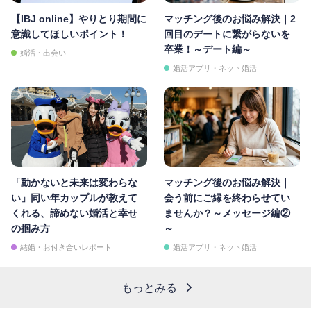
【IBJ online】やりとり期間に
マッチング後のお悩み解決｜2
意識してほしいポイント！
回目のデートに繋がらないを
卒業！～デート編～
婚活・出会い
婚活アプリ・ネット婚活
「動かないと未来は変わらな
マッチング後のお悩み解決｜
い」同い年カップルが教えて
会う前にご縁を終わらせてい
くれる、諦めない婚活と幸せ
ませんか？～メッセージ編②
の掴み方
～
結婚・お付き合いレポート
婚活アプリ・ネット婚活
もっとみる