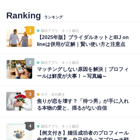
Ranking
ランキング
1
婚活アプリ・ネット婚活
【2025年版】ブライダルネットとIBJ on
lineは併用が正解｜賢い使い方と注意点
2
婚活アプリ・ネット婚活
マッチングしない原因を解決｜プロフィ
ールは鮮度が大事！～写真編～
3
モテ・自分磨き
焦りが恋を壊す？「待つ男」が手に入れ
る本物の愛と、揺るがない自信
4
婚活アプリ・ネット婚活
【例文付き】婚活成功者のプロフィール
作成術｜写真・自己紹介・アプローチ戦