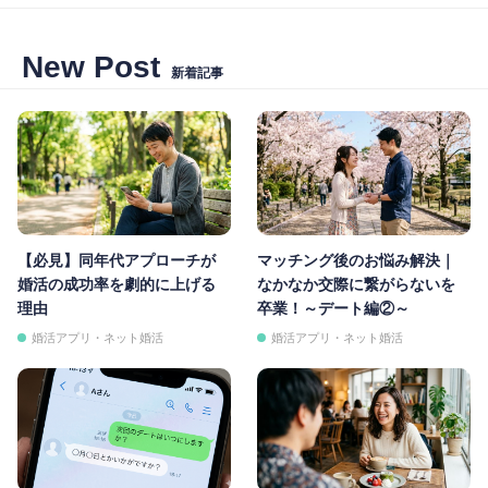
New Post
新着記事
【必見】同年代アプローチが
マッチング後のお悩み解決｜
婚活の成功率を劇的に上げる
なかなか交際に繋がらないを
理由
卒業！～デート編②～
婚活アプリ・ネット婚活
婚活アプリ・ネット婚活