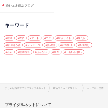
婚シェル婚活ブログ
キーワード
#結婚
#成功
#デート
#モテ
#婚活サイト
#見た目
#婚活初心者
#メッセージ
#価値観
#女性向け
#男性向け
#不安
#結婚相手
#続かない
#条件
#出会いが無い
まじめな婚活アプリブライダルネット
婚活コラム『マリトレ』
カップル・交際
ブライダルネットについて