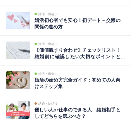
婚活・出会い
婚活初心者でも安心！初デート～交際の
関係の進め方
婚活・出会い
【価値観すり合わせ】チェックリスト！
結婚前に確認したい大切なポイントと
は？
婚活・出会い
婚活の始め方完全ガイド：初めての人向
けステップ集
結婚・結婚後
優しい人or仕事のできる人 結婚相手と
してどちらを選ぶべき？