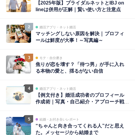
【2025年版】ブライダルネットとIBJ on
lineは併用が正解｜賢い使い方と注意点
2
婚活アプリ・ネット婚活
マッチングしない原因を解決｜プロフィ
ールは鮮度が大事！～写真編～
3
モテ・自分磨き
焦りが恋を壊す？「待つ男」が手に入れ
る本物の愛と、揺るがない自信
4
婚活アプリ・ネット婚活
【例文付き】婚活成功者のプロフィール
作成術｜写真・自己紹介・アプローチ戦
略まで完全ガイド
5
結婚・お付き合いレポート
“ちゃんと向き合ってくれる人”だと思え
た。メッセージから結婚まで