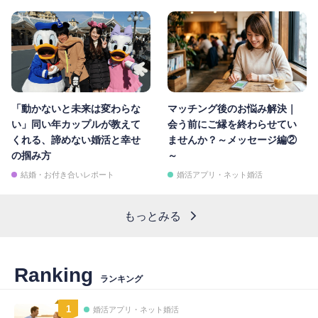
「動かないと未来は変わらな
マッチング後のお悩み解決｜
い」同い年カップルが教えて
会う前にご縁を終わらせてい
くれる、諦めない婚活と幸せ
ませんか？～メッセージ編②
の掴み方
～
結婚・お付き合いレポート
婚活アプリ・ネット婚活
もっとみる
Ranking
ランキング
1
婚活アプリ・ネット婚活