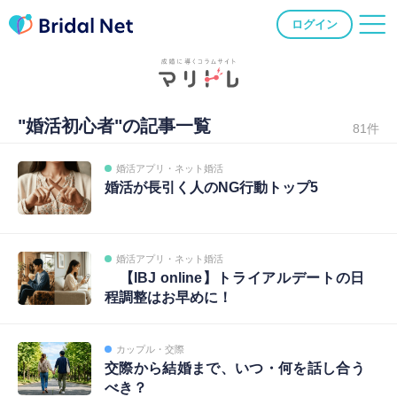
ログイン
"婚活初心者"の記事一覧
81件
婚活アプリ・ネット婚活
婚活が長引く人のNG行動トップ5
婚活アプリ・ネット婚活
【IBJ online】トライアルデートの日
程調整はお早めに！
カップル・交際
交際から結婚まで、いつ・何を話し合う
べき？