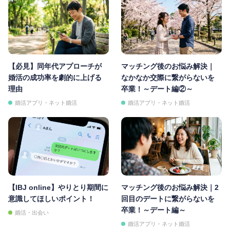
【必見】同年代アプローチが
マッチング後のお悩み解決｜
婚活の成功率を劇的に上げる
なかなか交際に繋がらないを
理由
卒業！～デート編②～
婚活アプリ・ネット婚活
婚活アプリ・ネット婚活
【IBJ online】やりとり期間に
マッチング後のお悩み解決｜2
意識してほしいポイント！
回目のデートに繋がらないを
卒業！～デート編～
婚活・出会い
婚活アプリ・ネット婚活