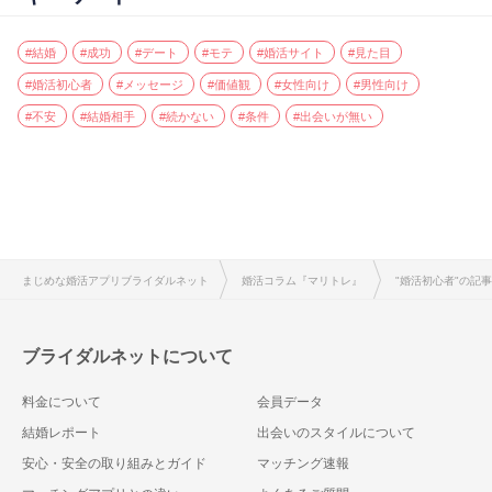
#結婚
#成功
#デート
#モテ
#婚活サイト
#見た目
#婚活初心者
#メッセージ
#価値観
#女性向け
#男性向け
#不安
#結婚相手
#続かない
#条件
#出会いが無い
まじめな婚活アプリブライダルネット
婚活コラム『マリトレ』
"婚活初心者"の記
ブライダルネットについて
料金について
会員データ
結婚レポート
出会いのスタイルについて
安心・安全の取り組みとガイド
マッチング速報