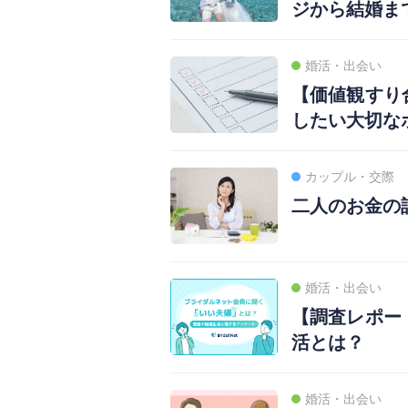
ジから結婚ま
婚活・出会い
【価値観すり
したい大切な
カップル・交際
二人のお金の
婚活・出会い
【調査レポー
活とは？
婚活・出会い