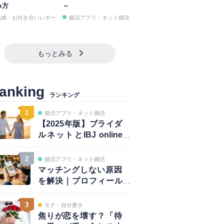
み方
～
結婚・お付き合いレポー
婚活アプリ・ネット婚活
もっとみる
anking
ランキング
1
婚活アプリ・ネット婚活
【2025年版】ブライダ
ルネットとIBJ online
は併用が正解｜賢い使
い方と注意点
2
婚活アプリ・ネット婚活
マッチングしない原因
を解決｜プロフィール
は鮮度が大事！～写真
編～
3
モテ・自分磨き
焦りが恋を壊す？「待