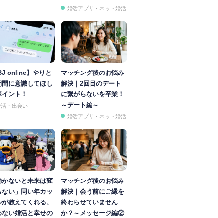
婚活アプリ・ネット婚活
BJ online】やりと
マッチング後のお悩み
期間に意識してほし
解決｜2回目のデート
ポイント！
に繋がらないを卒業！
～デート編～
婚活・出会い
婚活アプリ・ネット婚活
動かないと未来は変
マッチング後のお悩み
らない」同い年カッ
解決｜会う前にご縁を
ルが教えてくれる、
終わらせていません
めない婚活と幸せの
か？～メッセージ編②