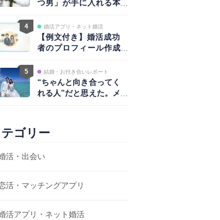
つ男」が手に入れる本
物の愛と、揺るがない
自信
4
婚活アプリ・ネット婚活
【例文付き】婚活成功
者のプロフィール作成
術｜写真・自己紹介・
アプローチ戦略まで完
5
結婚・お付き合いレポート
全ガイド
“ちゃんと向き合ってく
れる人”だと思えた。メ
ッセージから結婚まで
カテゴリー
婚活・出会い
恋活・マッチングアプリ
婚活アプリ・ネット婚活