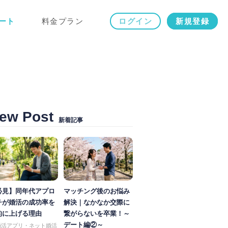
ート
料金プラン
ログイン
新規登録
ew Post
新着記事
必見】同年代アプロ
マッチング後のお悩み
チが婚活の成功率を
解決｜なかなか交際に
的に上げる理由
繋がらないを卒業！～
デート編②～
婚活アプリ・ネット婚活