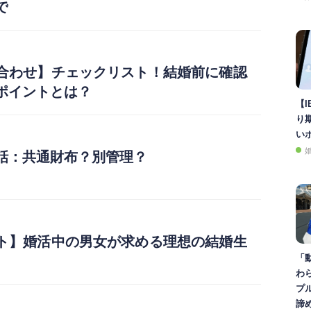
で
合わせ】チェックリスト！結婚前に確認
ポイントとは？
【I
り
い
話：共通財布？別管理？
ト】婚活中の男女が求める理想の結婚生
「
わ
プ
諦