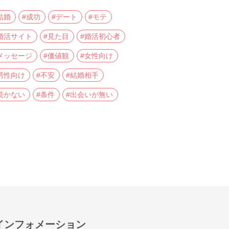
結婚
#成功
#デート
#モテ
婚活サイト
#見た目
#婚活初心者
メッセージ
#価値観
#女性向け
男性向け
#不安
#結婚相手
続かない
#条件
#出会いが無い
インフォメーション