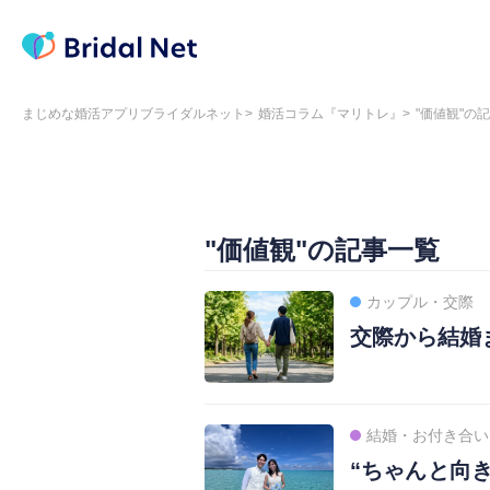
まじめな婚活アプリブライダルネット
婚活コラム『マリトレ』
"価値観"の
"価値観"の記事一覧
カップル・交際
交際から結婚
結婚・お付き合い
“ちゃんと向