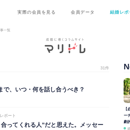
実際の会員を見る
会員データ
結婚レポ
記事一覧
N
31件
まで、いつ・何を話し合うべき？
【
レポート
ー
劇
き合ってくれる人”だと思えた。メッセー