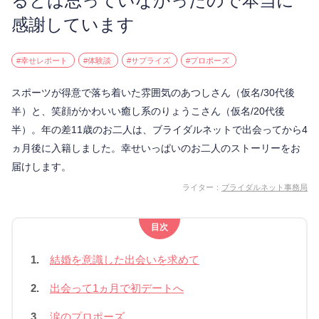
るとは思っていなかったので本当に
感謝しています
#幸せレポート
#体験談
#サプライズ
#プロポーズ
スポーツが得意で落ち着いた雰囲気のあつしさん（仮名/30代後
半）と、笑顔がかわいい癒し系のりょうこさん（仮名/20代後
半）。年の差11歳のお二人は、ブライダルネットで出会ってから4
ヵ月後に入籍しました。幸せいっぱいのお二人のストーリーをお
届けします。
ライター：
ブライダルネット事務局
目次
1.
結婚を意識した出会いを求めて
2.
出会って1ヵ月で初デートへ
3.
涙のプロポーズ