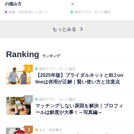
の掴み方
～
結婚・お付き合いレポート
婚活アプリ・ネット婚活
もっとみる
Ranking
ランキング
1
婚活アプリ・ネット婚活
【2025年版】ブライダルネットとIBJ on
lineは併用が正解｜賢い使い方と注意点
2
婚活アプリ・ネット婚活
マッチングしない原因を解決｜プロフィ
ールは鮮度が大事！～写真編～
3
モテ・自分磨き