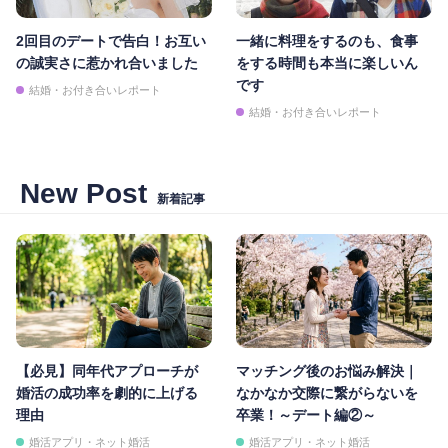
2回目のデートで告白！お互い
一緒に料理をするのも、食事
の誠実さに惹かれ合いました
をする時間も本当に楽しいん
です
結婚・お付き合いレポート
結婚・お付き合いレポート
New Post
新着記事
【必見】同年代アプローチが
マッチング後のお悩み解決｜
婚活の成功率を劇的に上げる
なかなか交際に繋がらないを
理由
卒業！～デート編②～
婚活アプリ・ネット婚活
婚活アプリ・ネット婚活