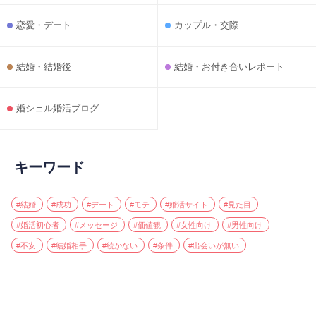
恋愛・デート
カップル・交際
結婚・結婚後
結婚・お付き合いレポート
婚シェル婚活ブログ
キーワード
#結婚
#成功
#デート
#モテ
#婚活サイト
#見た目
#婚活初心者
#メッセージ
#価値観
#女性向け
#男性向け
#不安
#結婚相手
#続かない
#条件
#出会いが無い