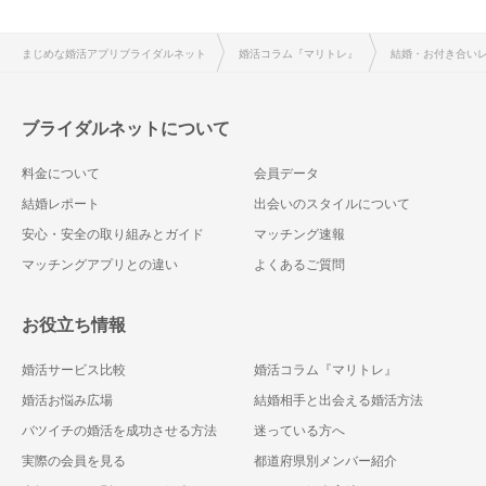
まじめな婚活アプリブライダルネット
婚活コラム『マリトレ』
結婚・お付き合い
ブライダルネットについて
料金について
会員データ
結婚レポート
出会いのスタイルについて
安心・安全の取り組みとガイド
マッチング速報
マッチングアプリとの違い
よくあるご質問
お役立ち情報
婚活サービス比較
婚活コラム『マリトレ』
婚活お悩み広場
結婚相手と出会える婚活方法
バツイチの婚活を成功させる方法
迷っている方へ
実際の会員を見る
都道府県別メンバー紹介