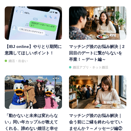
【IBJ online】やりとり期間に
マッチング後のお悩み解決｜2
意識してほしいポイント！
回目のデートに繋がらないを
卒業！～デート編～
婚活・出会い
婚活アプリ・ネット婚活
「動かないと未来は変わらな
マッチング後のお悩み解決｜
い」同い年カップルが教えて
会う前にご縁を終わらせてい
くれる、諦めない婚活と幸せ
ませんか？～メッセージ編②