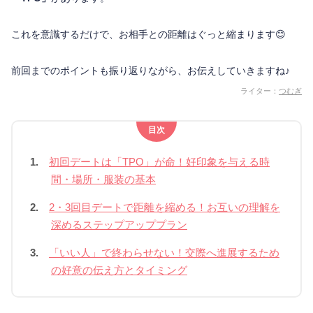
これを意識するだけで、お相手との距離はぐっと縮まります😊
前回までのポイントも振り返りながら、お伝えしていきますね♪
ライター：
つむぎ
目次
1.
初回デートは「TPO」が命！好印象を与える時
間・場所・服装の基本
2.
2・3回目デートで距離を縮める！お互いの理解を
深めるステップアッププラン
3.
「いい人」で終わらせない！交際へ進展するため
の好意の伝え方とタイミング