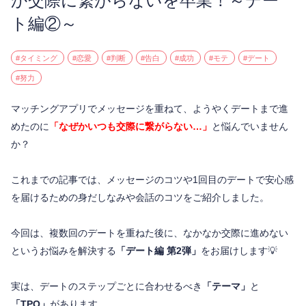
か交際に繋がらないを卒業！～デー
ト編②～
#タイミング
#恋愛
#判断
#告白
#成功
#モテ
#デート
#努力
マッチングアプリでメッセージを重ねて、ようやくデートまで進
めたのに
「なぜかいつも交際に繋がらない…」
と悩んでいません
か？
これまでの記事では、メッセージのコツや1回目のデートで安心感
を届けるための身だしなみや会話のコツをご紹介しました。
今回は、複数回のデートを重ねた後に、なかなか交際に進めない
というお悩みを解決する
「デート編 第2弾」
をお届けします💡
実は、デートのステップごとに合わせるべき
「テーマ」
と
「TPO」
があります。