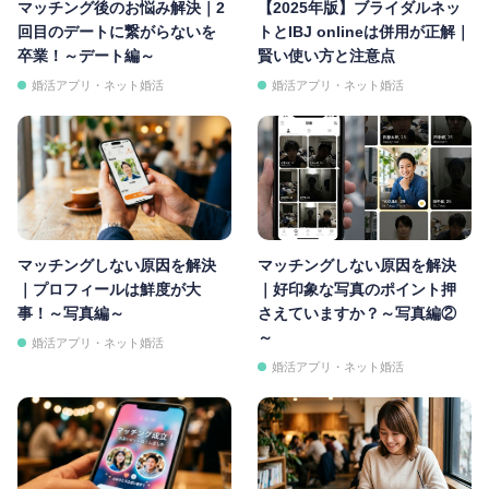
マッチング後のお悩み解決｜2
【2025年版】ブライダルネッ
回目のデートに繋がらないを
トとIBJ onlineは併用が正解｜
卒業！～デート編～
賢い使い方と注意点
婚活アプリ・ネット婚活
婚活アプリ・ネット婚活
マッチングしない原因を解決
マッチングしない原因を解決
｜プロフィールは鮮度が大
｜好印象な写真のポイント押
事！～写真編～
さえていますか？～写真編②
～
婚活アプリ・ネット婚活
婚活アプリ・ネット婚活