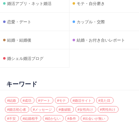
婚活アプリ・ネット婚活
モテ・自分磨き
恋愛・デート
カップル・交際
結婚・結婚後
結婚・お付き合いレポート
婚シェル婚活ブログ
キーワード
#結婚
#成功
#デート
#モテ
#婚活サイト
#見た目
#婚活初心者
#メッセージ
#価値観
#女性向け
#男性向け
#不安
#結婚相手
#続かない
#条件
#出会いが無い