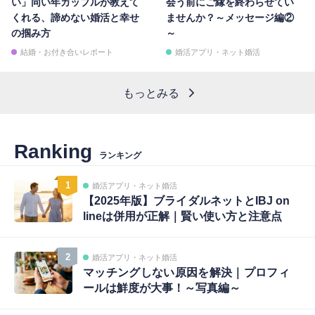
い」同い年カップルが教えて
会う前にご縁を終わらせてい
くれる、諦めない婚活と幸せ
ませんか？～メッセージ編②
の掴み方
～
結婚・お付き合いレポート
婚活アプリ・ネット婚活
もっとみる
Ranking
ランキング
1
婚活アプリ・ネット婚活
【2025年版】ブライダルネットとIBJ on
lineは併用が正解｜賢い使い方と注意点
2
婚活アプリ・ネット婚活
マッチングしない原因を解決｜プロフィ
ールは鮮度が大事！～写真編～