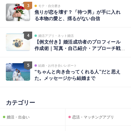
3
モテ・自分磨き
焦りが恋を壊す？「待つ男」が手に入れ
る本物の愛と、揺るがない自信
4
婚活アプリ・ネット婚活
【例文付き】婚活成功者のプロフィール
作成術｜写真・自己紹介・アプローチ戦
略まで完全ガイド
5
結婚・お付き合いレポート
“ちゃんと向き合ってくれる人”だと思え
た。メッセージから結婚まで
カテゴリー
婚活・出会い
恋活・マッチングアプリ