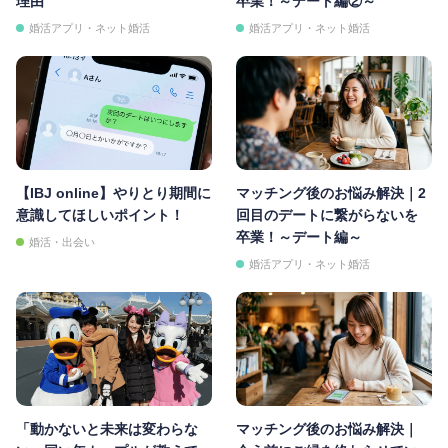
理由
卒業！～デート編②～
婚活アプリ・ネット婚活
婚活アプリ・ネット婚活
【IBJ online】やりとり期間に
マッチング後のお悩み解決｜2
意識してほしいポイント！
回目のデートに繋がらないを
卒業！～デート編～
婚活・出会い
婚活アプリ・ネット婚活
「動かないと未来は変わらな
マッチング後のお悩み解決｜