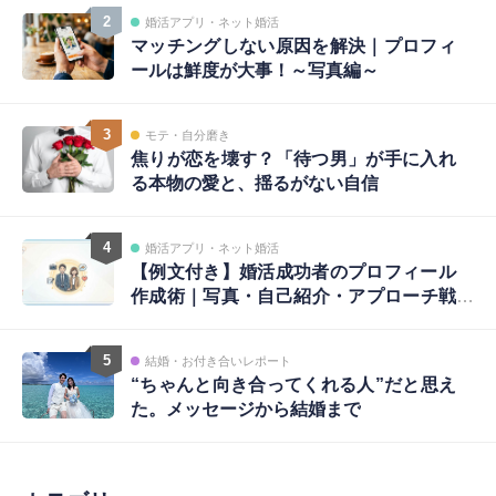
2
婚活アプリ・ネット婚活
マッチングしない原因を解決｜プロフィ
ールは鮮度が大事！～写真編～
3
モテ・自分磨き
焦りが恋を壊す？「待つ男」が手に入れ
る本物の愛と、揺るがない自信
4
婚活アプリ・ネット婚活
【例文付き】婚活成功者のプロフィール
作成術｜写真・自己紹介・アプローチ戦
略まで完全ガイド
5
結婚・お付き合いレポート
“ちゃんと向き合ってくれる人”だと思え
た。メッセージから結婚まで