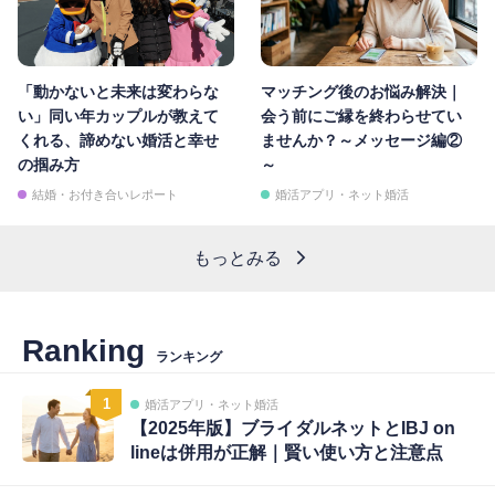
「動かないと未来は変わらな
マッチング後のお悩み解決｜
い」同い年カップルが教えて
会う前にご縁を終わらせてい
くれる、諦めない婚活と幸せ
ませんか？～メッセージ編②
の掴み方
～
結婚・お付き合いレポート
婚活アプリ・ネット婚活
もっとみる
Ranking
ランキング
1
婚活アプリ・ネット婚活
【2025年版】ブライダルネットとIBJ on
lineは併用が正解｜賢い使い方と注意点