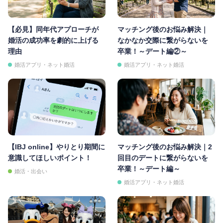
【必見】同年代アプローチが
マッチング後のお悩み解決｜
婚活の成功率を劇的に上げる
なかなか交際に繋がらないを
理由
卒業！～デート編②～
婚活アプリ・ネット婚活
婚活アプリ・ネット婚活
【IBJ online】やりとり期間に
マッチング後のお悩み解決｜2
意識してほしいポイント！
回目のデートに繋がらないを
卒業！～デート編～
婚活・出会い
婚活アプリ・ネット婚活