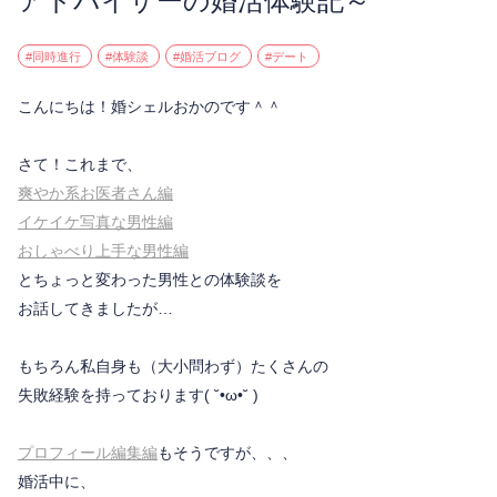
アドバイザーの婚活体験記～
#同時進行
#体験談
#婚活ブログ
#デート
こんにちは！婚シェルおかのです＾＾
さて！これまで、
爽やか系お医者さん編
イケイケ写真な男性編
おしゃべり上手な男性編
とちょっと変わった男性との体験談を
お話してきましたが…
もちろん私自身も（大小問わず）たくさんの
失敗経験を持っております( ˘•ω•˘ )
プロフィール編集編
もそうですが、、、
婚活中に、