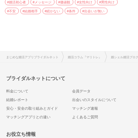
#婚活初心者
#メッセージ
#価値観
#女性向け
#男性向け
#不安
#結婚相手
#続かない
#条件
#出会いが無い
まじめな婚活アプリブライダルネット
婚活コラム『マリトレ』
婚シェル婚活ブロ
ブライダルネットについて
料金について
会員データ
結婚レポート
出会いのスタイルについて
安心・安全の取り組みとガイド
マッチング速報
マッチングアプリとの違い
よくあるご質問
お役立ち情報