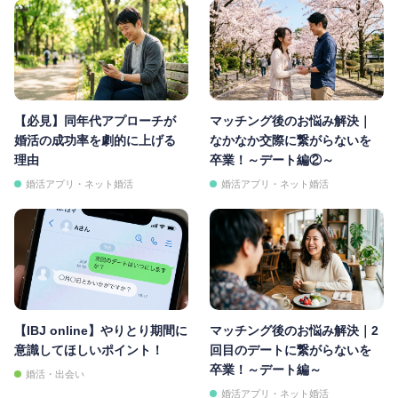
【必見】同年代アプローチが
マッチング後のお悩み解決｜
婚活の成功率を劇的に上げる
なかなか交際に繋がらないを
理由
卒業！～デート編②～
婚活アプリ・ネット婚活
婚活アプリ・ネット婚活
【IBJ online】やりとり期間に
マッチング後のお悩み解決｜2
意識してほしいポイント！
回目のデートに繋がらないを
卒業！～デート編～
婚活・出会い
婚活アプリ・ネット婚活