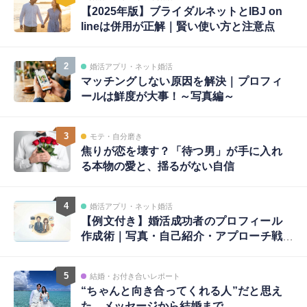
【2025年版】ブライダルネットとIBJ on
lineは併用が正解｜賢い使い方と注意点
2
婚活アプリ・ネット婚活
マッチングしない原因を解決｜プロフィ
ールは鮮度が大事！～写真編～
3
モテ・自分磨き
焦りが恋を壊す？「待つ男」が手に入れ
る本物の愛と、揺るがない自信
4
婚活アプリ・ネット婚活
【例文付き】婚活成功者のプロフィール
作成術｜写真・自己紹介・アプローチ戦
略まで完全ガイド
5
結婚・お付き合いレポート
“ちゃんと向き合ってくれる人”だと思え
た。メッセージから結婚まで