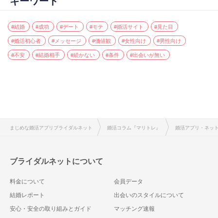
キーワード
#結婚
#成功
#デート
#モテ
#婚活サイト
#見た目
#婚活初心者
#メッセージ
#価値観
#女性向け
#男性向け
#不安
#結婚相手
#続かない
#条件
#出会いが無い
まじめな婚活アプリブライダルネット
婚活コラム『マリトレ』
婚活アプリ・ネッ
ブライダルネットについて
料金について
会員データ
結婚レポート
出会いのスタイルについて
安心・安全の取り組みとガイド
マッチング速報