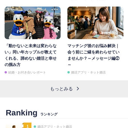
「動かないと未来は変わらな
マッチング後のお悩み解決｜
い」同い年カップルが教えて
会う前にご縁を終わらせてい
くれる、諦めない婚活と幸せ
ませんか？～メッセージ編②
の掴み方
～
結婚・お付き合いレポート
婚活アプリ・ネット婚活
もっとみる
Ranking
ランキング
1
婚活アプリ・ネット婚活