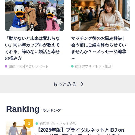
「動かないと未来は変わらな
マッチング後のお悩み解決｜
い」同い年カップルが教えて
会う前にご縁を終わらせてい
くれる、諦めない婚活と幸せ
ませんか？～メッセージ編②
の掴み方
～
結婚・お付き合いレポート
婚活アプリ・ネット婚活
もっとみる
Ranking
ランキング
1
婚活アプリ・ネット婚活
【2025年版】ブライダルネットとIBJ on