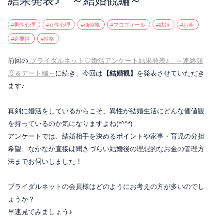
結果発表♪ ～結婚観編～
#男性心理
#女性心理
#価値観
#プロフィール
#結婚
#お金
#必要性
#性格
前回の
ブライダルネット♡婚活アンケート結果発表♪ ～連絡頻
度＆デート編～
に続き、今回は
【結婚観】
を発表させていただき
ます♪
真剣に婚活をしているからこそ、異性が結婚生活にどんな価値観
を持っているのか気になりますよね(*^^*)
アンケートでは、結婚相手を決めるポイントや家事・育児の分担
希望、なかなか直接は聞きづらい結婚後の理想的なお金の管理方
法までお伺いしました！
ブライダルネットの会員様はどのようにお考えの方が多いのでし
ょうか？
早速見てみましょう♪