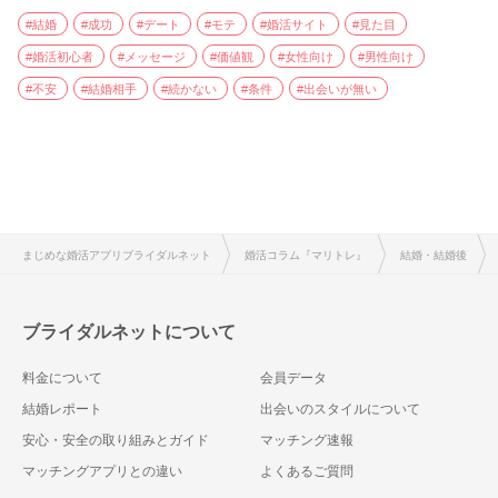
#結婚
#成功
#デート
#モテ
#婚活サイト
#見た目
#婚活初心者
#メッセージ
#価値観
#女性向け
#男性向け
#不安
#結婚相手
#続かない
#条件
#出会いが無い
まじめな婚活アプリブライダルネット
婚活コラム『マリトレ』
結婚・結婚後
ブライダルネットについて
料金について
会員データ
結婚レポート
出会いのスタイルについて
安心・安全の取り組みとガイド
マッチング速報
マッチングアプリとの違い
よくあるご質問