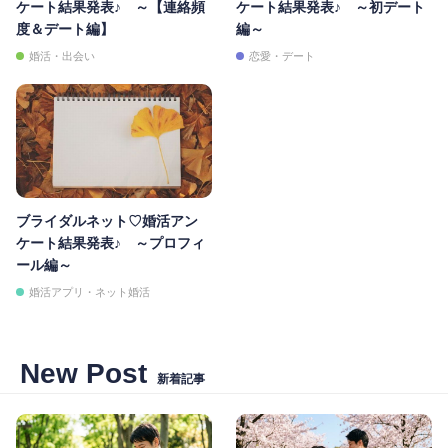
ケート結果発表♪ ～【連絡頻
ケート結果発表♪ ～初デート
度＆デート編】
編～
婚活・出会い
恋愛・デート
ブライダルネット♡婚活アン
ケート結果発表♪ ～プロフィ
ール編～
婚活アプリ・ネット婚活
New Post
新着記事