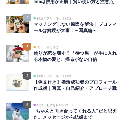
lineは併用が正解｜賢い使い方と注意点
2
婚活アプリ・ネット婚活
マッチングしない原因を解決｜プロフィ
ールは鮮度が大事！～写真編～
3
モテ・自分磨き
焦りが恋を壊す？「待つ男」が手に入れ
る本物の愛と、揺るがない自信
4
婚活アプリ・ネット婚活
【例文付き】婚活成功者のプロフィール
作成術｜写真・自己紹介・アプローチ戦
略まで完全ガイド
5
結婚・お付き合いレポート
“ちゃんと向き合ってくれる人”だと思え
た。メッセージから結婚まで