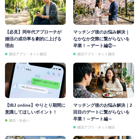
【必見】同年代アプローチが
マッチング後のお悩み解決｜
婚活の成功率を劇的に上げる
なかなか交際に繋がらないを
理由
卒業！～デート編②～
婚活アプリ・ネット婚活
婚活アプリ・ネット婚活
【IBJ online】やりとり期間に
マッチング後のお悩み解決｜2
意識してほしいポイント！
回目のデートに繋がらないを
卒業！～デート編～
婚活・出会い
婚活アプリ・ネット婚活