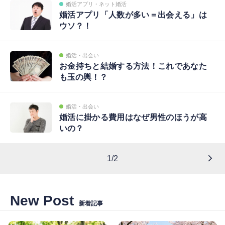
婚活アプリ・ネット婚活
婚活アプリ「人数が多い＝出会える」は
ウソ？！
婚活・出会い
お金持ちと結婚する方法！これであなた
も玉の輿！？
婚活・出会い
婚活に掛かる費用はなぜ男性のほうが高
いの？
1/2
New Post
新着記事