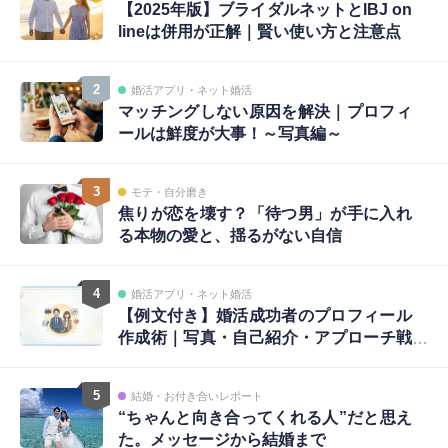
【2025年版】ブライダルネットとIBJ on
lineは併用が正解｜賢い使い方と注意点
2
婚活アプリ・ネット婚活
マッチングしない原因を解決｜プロフィ
ールは鮮度が大事！～写真編～
3
モテ・自分磨き
焦りが恋を壊す？「待つ男」が手に入れ
る本物の愛と、揺るがない自信
4
婚活アプリ・ネット婚活
【例文付き】婚活成功者のプロフィール
作成術｜写真・自己紹介・アプローチ戦
略まで完全ガイド
5
結婚・お付き合いレポート
“ちゃんと向き合ってくれる人”だと思え
た。メッセージから結婚まで