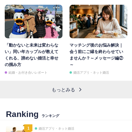
「動かないと未来は変わらな
マッチング後のお悩み解決｜
い」同い年カップルが教えて
会う前にご縁を終わらせてい
くれる、諦めない婚活と幸せ
ませんか？～メッセージ編②
の掴み方
～
結婚・お付き合いレポート
婚活アプリ・ネット婚活
もっとみる
Ranking
ランキング
1
婚活アプリ・ネット婚活