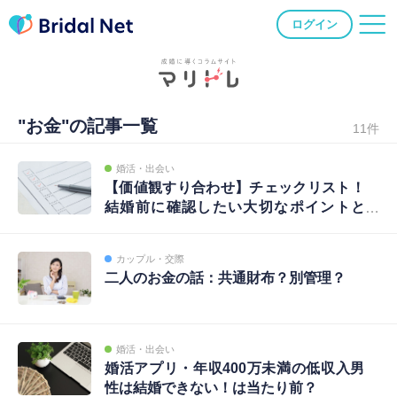
ログイン
"お金"の記事一覧
11件
婚活・出会い
【価値観すり合わせ】チェックリスト！
結婚前に確認したい大切なポイントと
は？
カップル・交際
二人のお金の話：共通財布？別管理？
婚活・出会い
婚活アプリ・年収400万未満の低収入男
性は結婚できない！は当たり前？