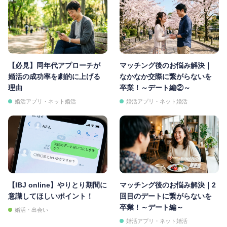
【必見】同年代アプローチが
マッチング後のお悩み解決｜
婚活の成功率を劇的に上げる
なかなか交際に繋がらないを
理由
卒業！～デート編②～
婚活アプリ・ネット婚活
婚活アプリ・ネット婚活
【IBJ online】やりとり期間に
マッチング後のお悩み解決｜2
意識してほしいポイント！
回目のデートに繋がらないを
卒業！～デート編～
婚活・出会い
婚活アプリ・ネット婚活