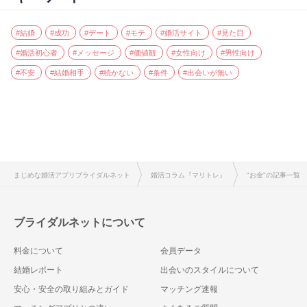
#結婚
#成功
#デート
#モテ
#婚活サイト
#見た目
#婚活初心者
#メッセージ
#価値観
#女性向け
#男性向け
#不安
#結婚相手
#続かない
#条件
#出会いが無い
まじめな婚活アプリブライダルネット
婚活コラム『マリトレ』
"お金"の記事一覧
ブライダルネットについて
料金について
会員データ
結婚レポート
出会いのスタイルについて
安心・安全の取り組みとガイド
マッチング速報