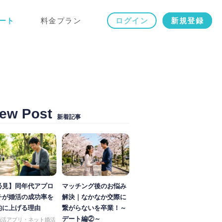
ート
料金プラン
ログイン
新規登録
ew Post
新着記事
必見】同年代アプロ
マッチング後のお悩み
チが婚活の成功率を
解決｜なかなか交際に
的に上げる理由
繋がらないを卒業！～
デート編②～
婚活アプリ・ネット婚活