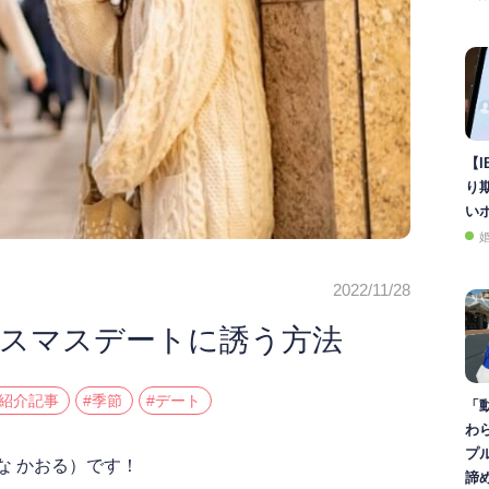
【I
り
い
2022/11/28
スマスデートに誘う方法
3紹介記事
#季節
#デート
「
わ
プ
な かおる）です！
諦