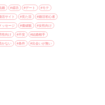
結婚
#成功
#デート
#モテ
婚活サイト
#見た目
#婚活初心者
メッセージ
#価値観
#女性向け
男性向け
#不安
#結婚相手
続かない
#条件
#出会いが無い