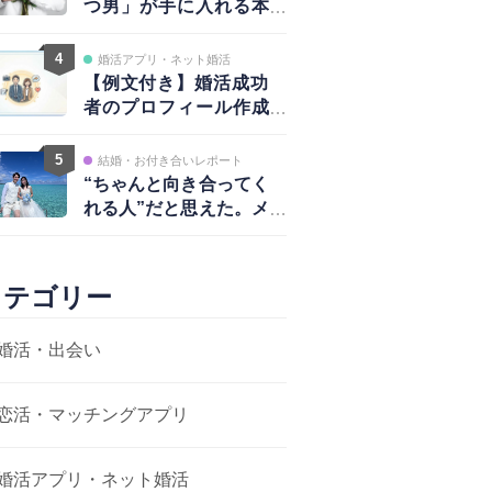
つ男」が手に入れる本
物の愛と、揺るがない
自信
4
婚活アプリ・ネット婚活
【例文付き】婚活成功
者のプロフィール作成
術｜写真・自己紹介・
アプローチ戦略まで完
5
結婚・お付き合いレポート
全ガイド
“ちゃんと向き合ってく
れる人”だと思えた。メ
ッセージから結婚まで
カテゴリー
婚活・出会い
恋活・マッチングアプリ
婚活アプリ・ネット婚活