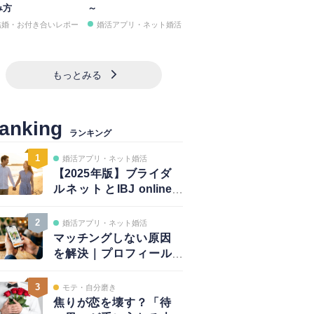
み方
～
結婚・お付き合いレポー
婚活アプリ・ネット婚活
もっとみる
anking
ランキング
1
婚活アプリ・ネット婚活
【2025年版】ブライダ
ルネットとIBJ online
は併用が正解｜賢い使
い方と注意点
2
婚活アプリ・ネット婚活
マッチングしない原因
を解決｜プロフィール
は鮮度が大事！～写真
編～
3
モテ・自分磨き
焦りが恋を壊す？「待