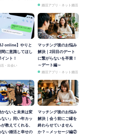
婚活アプリ・ネット婚活
BJ online】やりと
マッチング後のお悩み
期間に意識してほし
解決｜2回目のデート
ポイント！
に繋がらないを卒業！
～デート編～
婚活・出会い
婚活アプリ・ネット婚活
動かないと未来は変
マッチング後のお悩み
らない」同い年カッ
解決｜会う前にご縁を
ルが教えてくれる、
終わらせていません
めない婚活と幸せの
か？～メッセージ編②