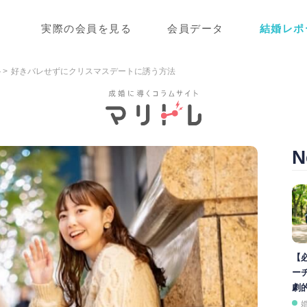
実際の会員を見る
会員データ
結婚レポ
ト
好きバレせずにクリスマスデートに誘う方法
N
【
ー
劇