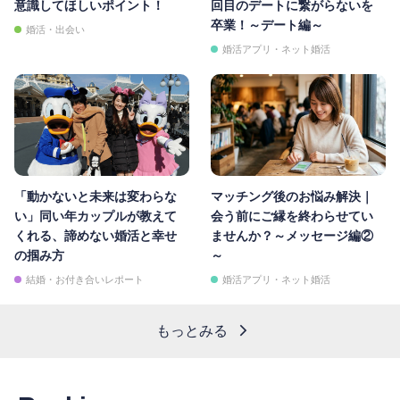
意識してほしいポイント！
回目のデートに繋がらないを
卒業！～デート編～
婚活・出会い
婚活アプリ・ネット婚活
「動かないと未来は変わらな
マッチング後のお悩み解決｜
い」同い年カップルが教えて
会う前にご縁を終わらせてい
くれる、諦めない婚活と幸せ
ませんか？～メッセージ編②
の掴み方
～
結婚・お付き合いレポート
婚活アプリ・ネット婚活
もっとみる