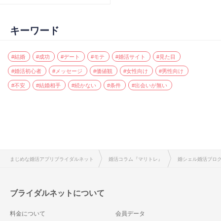
キーワード
#結婚
#成功
#デート
#モテ
#婚活サイト
#見た目
#婚活初心者
#メッセージ
#価値観
#女性向け
#男性向け
#不安
#結婚相手
#続かない
#条件
#出会いが無い
まじめな婚活アプリブライダルネット
婚活コラム『マリトレ』
婚シェル婚活ブロ
ブライダルネットについて
料金について
会員データ