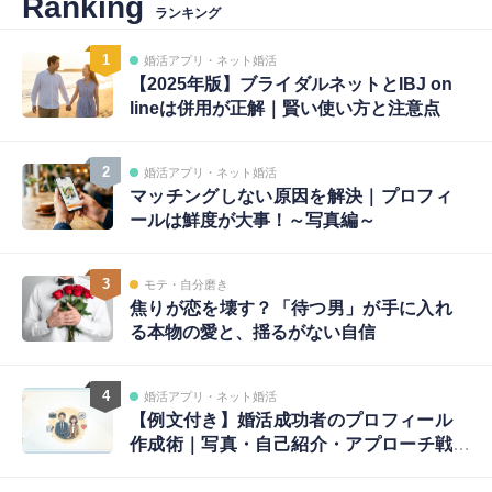
Ranking
ランキング
1
婚活アプリ・ネット婚活
【2025年版】ブライダルネットとIBJ on
lineは併用が正解｜賢い使い方と注意点
2
婚活アプリ・ネット婚活
マッチングしない原因を解決｜プロフィ
ールは鮮度が大事！～写真編～
3
モテ・自分磨き
焦りが恋を壊す？「待つ男」が手に入れ
る本物の愛と、揺るがない自信
4
婚活アプリ・ネット婚活
【例文付き】婚活成功者のプロフィール
作成術｜写真・自己紹介・アプローチ戦
略まで完全ガイド