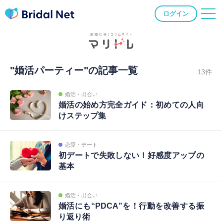
ログイン
"婚活パーティー"の記事一覧
13件
婚活・出会い
婚活の始め方完全ガイド：初めての人向
けステップ集
恋愛・デート
初デートで失敗しない！好感度アップの
基本
婚活・出会い
婚活にも“PDCA”を！行動を改善する振
り返り術