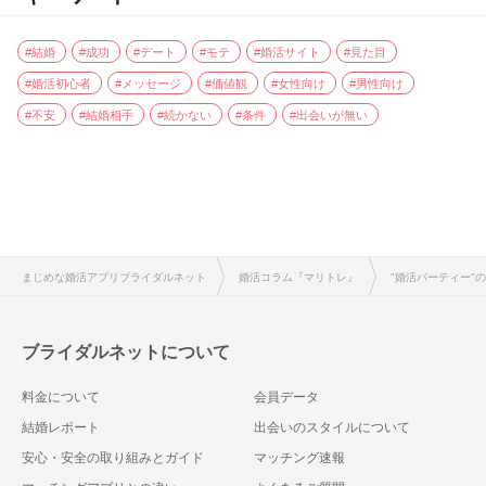
#結婚
#成功
#デート
#モテ
#婚活サイト
#見た目
#婚活初心者
#メッセージ
#価値観
#女性向け
#男性向け
#不安
#結婚相手
#続かない
#条件
#出会いが無い
まじめな婚活アプリブライダルネット
婚活コラム『マリトレ』
"婚活パーティー"
ブライダルネットについて
料金について
会員データ
結婚レポート
出会いのスタイルについて
安心・安全の取り組みとガイド
マッチング速報