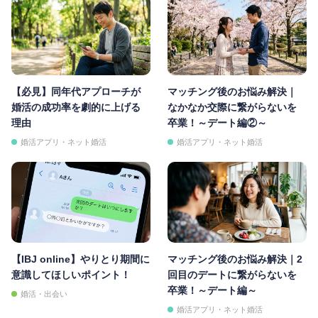
【必見】同年代アプローチが
マッチング後のお悩み解決｜
婚活の成功率を劇的に上げる
なかなか交際に繋がらないを
理由
卒業！～デート編②～
婚活アプリ・ネット婚活
婚活アプリ・ネット婚活
【IBJ online】やりとり期間に
マッチング後のお悩み解決｜2
意識してほしいポイント！
回目のデートに繋がらないを
卒業！～デート編～
婚活・出会い
婚活アプリ・ネット婚活