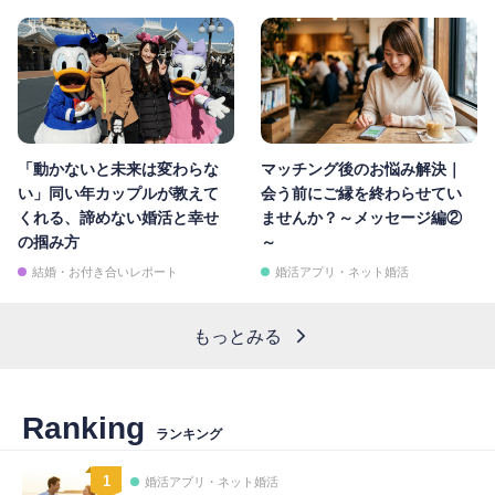
「動かないと未来は変わらな
マッチング後のお悩み解決｜
い」同い年カップルが教えて
会う前にご縁を終わらせてい
くれる、諦めない婚活と幸せ
ませんか？～メッセージ編②
の掴み方
～
結婚・お付き合いレポート
婚活アプリ・ネット婚活
もっとみる
Ranking
ランキング
1
婚活アプリ・ネット婚活