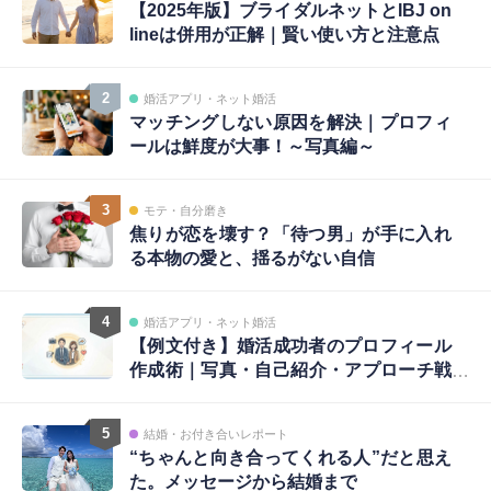
【2025年版】ブライダルネットとIBJ on
lineは併用が正解｜賢い使い方と注意点
2
婚活アプリ・ネット婚活
マッチングしない原因を解決｜プロフィ
ールは鮮度が大事！～写真編～
3
モテ・自分磨き
焦りが恋を壊す？「待つ男」が手に入れ
る本物の愛と、揺るがない自信
4
婚活アプリ・ネット婚活
【例文付き】婚活成功者のプロフィール
作成術｜写真・自己紹介・アプローチ戦
略まで完全ガイド
5
結婚・お付き合いレポート
“ちゃんと向き合ってくれる人”だと思え
た。メッセージから結婚まで