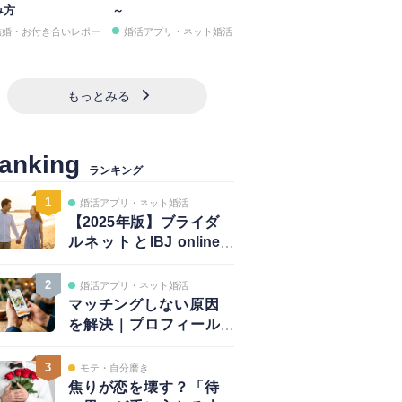
み方
～
結婚・お付き合いレポー
婚活アプリ・ネット婚活
もっとみる
anking
ランキング
1
婚活アプリ・ネット婚活
【2025年版】ブライダ
ルネットとIBJ online
は併用が正解｜賢い使
い方と注意点
2
婚活アプリ・ネット婚活
マッチングしない原因
を解決｜プロフィール
は鮮度が大事！～写真
編～
3
モテ・自分磨き
焦りが恋を壊す？「待