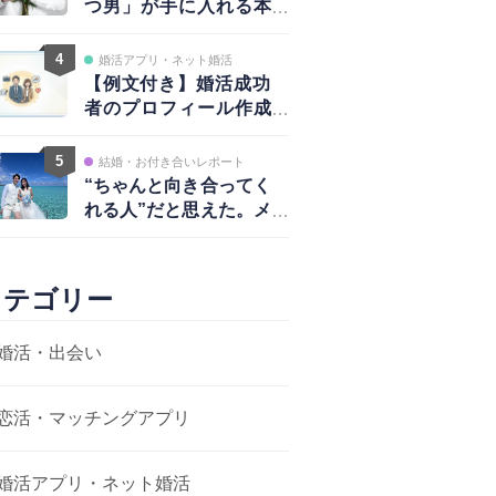
つ男」が手に入れる本
物の愛と、揺るがない
自信
4
婚活アプリ・ネット婚活
【例文付き】婚活成功
者のプロフィール作成
術｜写真・自己紹介・
アプローチ戦略まで完
5
結婚・お付き合いレポート
全ガイド
“ちゃんと向き合ってく
れる人”だと思えた。メ
ッセージから結婚まで
カテゴリー
婚活・出会い
恋活・マッチングアプリ
婚活アプリ・ネット婚活