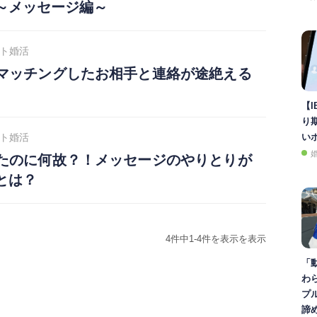
～メッセージ編～
ト婚活
マッチングしたお相手と連絡が途絶える
【I
り
ト婚活
い
たのに何故？！メッセージのやりとりが
とは？
4件中1-4件を表示を表示
「
わ
プ
諦