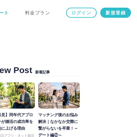
ート
料金プラン
ログイン
新規登録
ew Post
新着記事
必見】同年代アプロ
マッチング後のお悩み
チが婚活の成功率を
解決｜なかなか交際に
的に上げる理由
繋がらないを卒業！～
デート編②～
婚活アプリ・ネット婚活