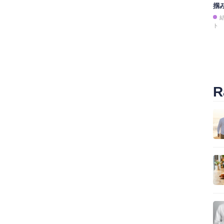
掴
ト
R