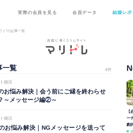
実際の会員を見る
会員データ
結婚レポ
ウト"の記事一覧
N
事一覧
4件
ト婚活
のお悩み解決｜会う前にご縁を終わらせ
？～メッセージ編②～
【
ト婚活
ー
劇
のお悩み解決｜NGメッセージを送って