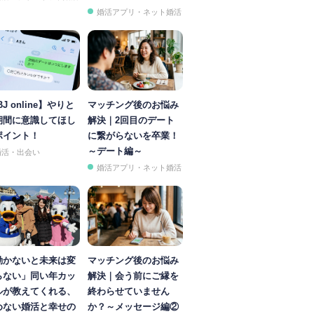
婚活アプリ・ネット婚活
BJ online】やりと
マッチング後のお悩み
期間に意識してほし
解決｜2回目のデート
ポイント！
に繋がらないを卒業！
～デート編～
婚活・出会い
婚活アプリ・ネット婚活
動かないと未来は変
マッチング後のお悩み
らない」同い年カッ
解決｜会う前にご縁を
ルが教えてくれる、
終わらせていません
めない婚活と幸せの
か？～メッセージ編②