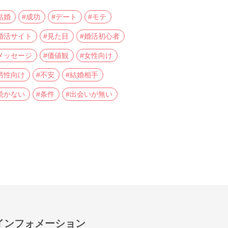
結婚
#成功
#デート
#モテ
婚活サイト
#見た目
#婚活初心者
メッセージ
#価値観
#女性向け
男性向け
#不安
#結婚相手
続かない
#条件
#出会いが無い
インフォメーション