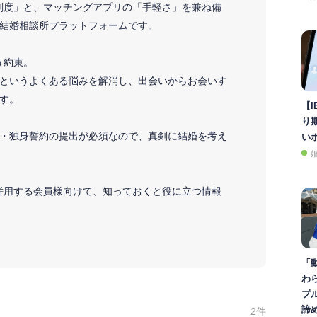
の「真剣度」と、マッチングアプリの「手軽さ」を兼ね備
結婚相談所プラットフォームです。
会う約束。
というよくある悩みを解消し、出会いからお会いす
す。
【I
り
・独身誓約の提出が必須なので、真剣に結婚を考え
い
neと併用する会員様向けて、知っておくと役に立つ情報
「
わ
プ
諦
2件