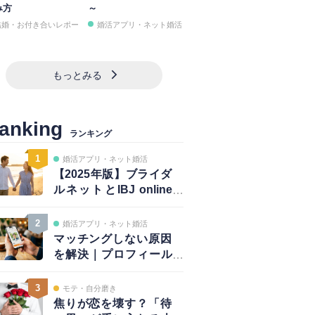
み方
～
結婚・お付き合いレポー
婚活アプリ・ネット婚活
もっとみる
anking
ランキング
1
婚活アプリ・ネット婚活
【2025年版】ブライダ
ルネットとIBJ online
は併用が正解｜賢い使
い方と注意点
2
婚活アプリ・ネット婚活
マッチングしない原因
を解決｜プロフィール
は鮮度が大事！～写真
編～
3
モテ・自分磨き
焦りが恋を壊す？「待