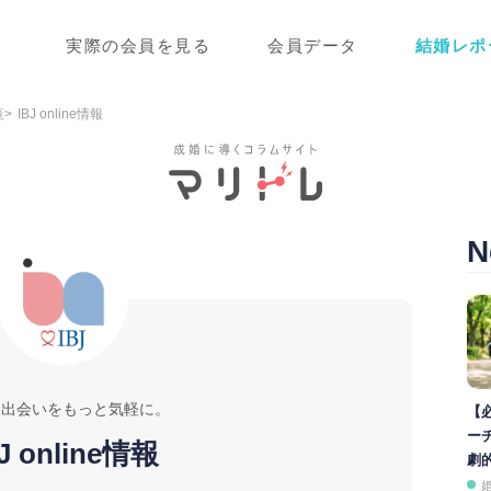
実際の会員を見る
会員データ
結婚レポ
覧
IBJ online情報
N
な出会いをもっと気軽に。
【
ー
J online情報
劇