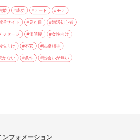
結婚
#成功
#デート
#モテ
婚活サイト
#見た目
#婚活初心者
メッセージ
#価値観
#女性向け
男性向け
#不安
#結婚相手
続かない
#条件
#出会いが無い
インフォメーション