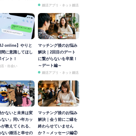
婚活アプリ・ネット婚活
BJ online】やりと
マッチング後のお悩み
期間に意識してほし
解決｜2回目のデート
ポイント！
に繋がらないを卒業！
～デート編～
婚活・出会い
婚活アプリ・ネット婚活
動かないと未来は変
マッチング後のお悩み
らない」同い年カッ
解決｜会う前にご縁を
ルが教えてくれる、
終わらせていません
めない婚活と幸せの
か？～メッセージ編②