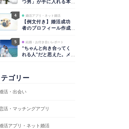
つ男」が手に入れる本
物の愛と、揺るがない
自信
4
婚活アプリ・ネット婚活
【例文付き】婚活成功
者のプロフィール作成
術｜写真・自己紹介・
アプローチ戦略まで完
5
結婚・お付き合いレポート
全ガイド
“ちゃんと向き合ってく
れる人”だと思えた。メ
ッセージから結婚まで
カテゴリー
婚活・出会い
恋活・マッチングアプリ
婚活アプリ・ネット婚活