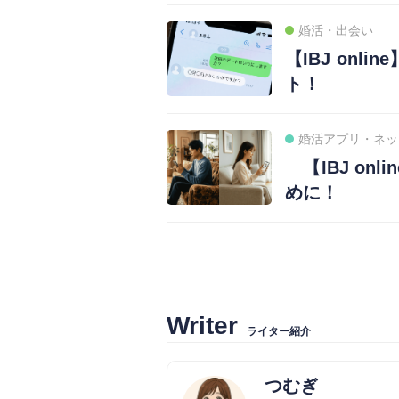
婚活・出会い
【IBJ on
ト！
婚活アプリ・ネッ
【IBJ on
めに！
Writer
ライター紹介
つむぎ