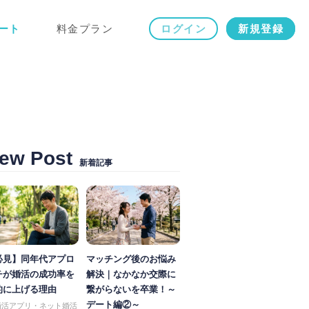
ート
料金プラン
ログイン
新規登録
ew Post
新着記事
必見】同年代アプロ
マッチング後のお悩み
チが婚活の成功率を
解決｜なかなか交際に
的に上げる理由
繋がらないを卒業！～
デート編②～
婚活アプリ・ネット婚活