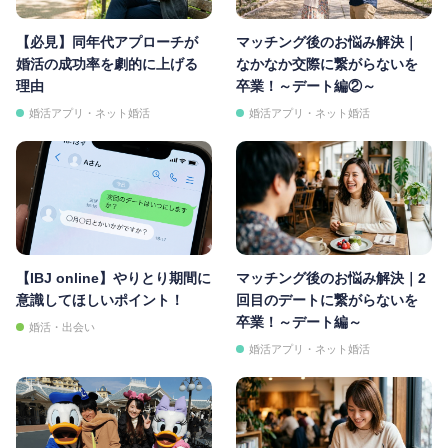
【必見】同年代アプローチが
マッチング後のお悩み解決｜
婚活の成功率を劇的に上げる
なかなか交際に繋がらないを
理由
卒業！～デート編②～
婚活アプリ・ネット婚活
婚活アプリ・ネット婚活
【IBJ online】やりとり期間に
マッチング後のお悩み解決｜2
意識してほしいポイント！
回目のデートに繋がらないを
卒業！～デート編～
婚活・出会い
婚活アプリ・ネット婚活