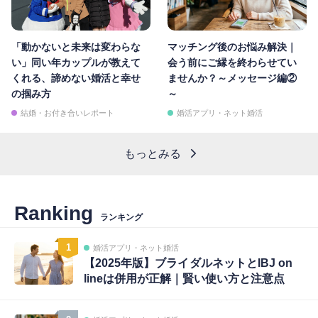
「動かないと未来は変わらな
マッチング後のお悩み解決｜
い」同い年カップルが教えて
会う前にご縁を終わらせてい
くれる、諦めない婚活と幸せ
ませんか？～メッセージ編②
の掴み方
～
結婚・お付き合いレポート
婚活アプリ・ネット婚活
もっとみる
Ranking
ランキング
1
婚活アプリ・ネット婚活
【2025年版】ブライダルネットとIBJ on
lineは併用が正解｜賢い使い方と注意点