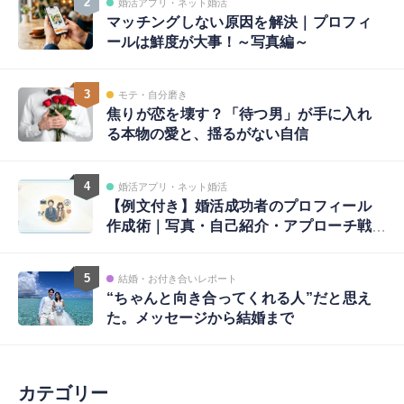
2
婚活アプリ・ネット婚活
マッチングしない原因を解決｜プロフィ
ールは鮮度が大事！～写真編～
3
モテ・自分磨き
焦りが恋を壊す？「待つ男」が手に入れ
る本物の愛と、揺るがない自信
4
婚活アプリ・ネット婚活
【例文付き】婚活成功者のプロフィール
作成術｜写真・自己紹介・アプローチ戦
略まで完全ガイド
5
結婚・お付き合いレポート
“ちゃんと向き合ってくれる人”だと思え
た。メッセージから結婚まで
カテゴリー