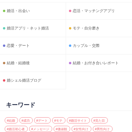
婚活・出会い
恋活・マッチングアプリ
婚活アプリ・ネット婚活
モテ・自分磨き
恋愛・デート
カップル・交際
結婚・結婚後
結婚・お付き合いレポート
婚シェル婚活ブログ
キーワード
#結婚
#成功
#デート
#モテ
#婚活サイト
#見た目
#婚活初心者
#メッセージ
#価値観
#女性向け
#男性向け