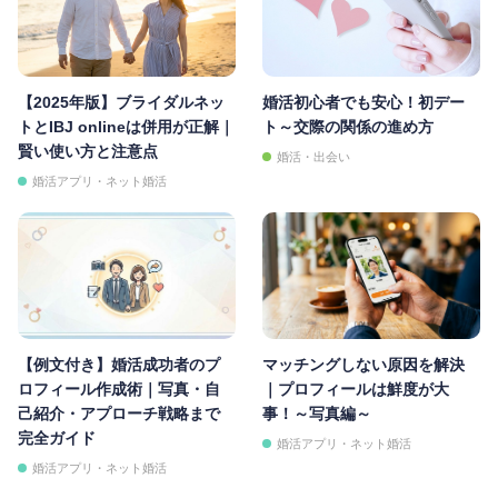
【2025年版】ブライダルネッ
婚活初心者でも安心！初デー
トとIBJ onlineは併用が正解｜
ト～交際の関係の進め方
賢い使い方と注意点
婚活・出会い
婚活アプリ・ネット婚活
【例文付き】婚活成功者のプ
マッチングしない原因を解決
ロフィール作成術｜写真・自
｜プロフィールは鮮度が大
己紹介・アプローチ戦略まで
事！～写真編～
完全ガイド
婚活アプリ・ネット婚活
婚活アプリ・ネット婚活