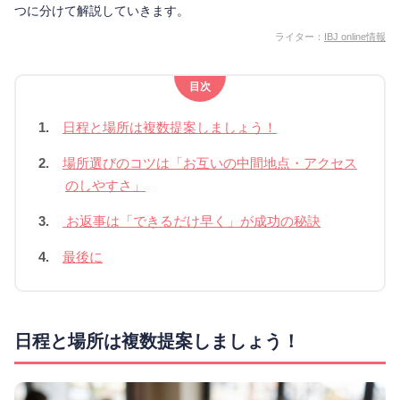
つに分けて解説していきます。
ライター：
IBJ online情報
目次
1.
日程と場所は複数提案しましょう！
2.
場所選びのコツは「お互いの中間地点・アクセス
のしやすさ」
3.
お返事は「できるだけ早く」が成功の秘訣
4.
最後に
日程と場所は複数提案しましょう！