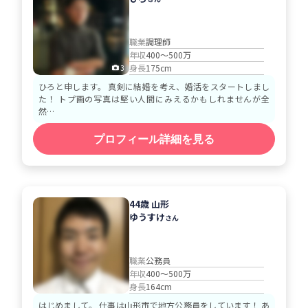
職業
調理師
年収
400～500万
身長
175cm
3
ひろと申します。 真剣に結婚を考え、婚活をスタートしまし
た！ トプ画の写真は堅い人間にみえるかもしれませんが全
然…
プロフィール詳細を見る
44歳 山形
ゆうすけ
さん
職業
公務員
年収
400～500万
身長
164cm
はじめまして。 仕事は山形市で地方公務員をしています！ あ