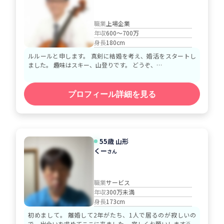
職業
上場企業
年収
600～700万
身長
180cm
ルルールと申します。 真剣に結婚を考え、婚活をスタートし
ました。 趣味はスキー、山登りです。 どうぞ、…
プロフィール詳細を見る
55歳 山形
くー
さん
職業
サービス
年収
300万未満
身長
173cm
初めまして。 離婚して2年がたち、1人で居るのが寂しいの
で、出会いを求めてここに来ました。 宜しくお願いします🙇