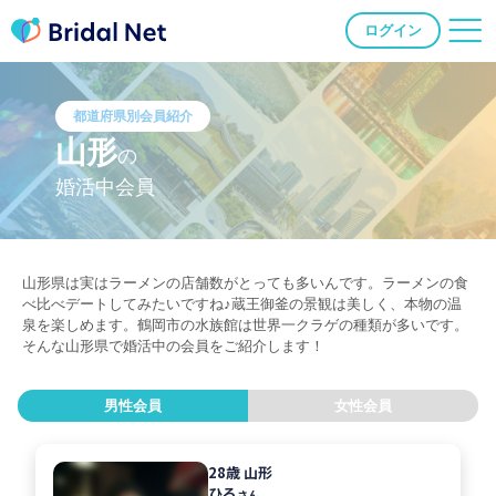
ログイン
都道府県別会員紹介
山形
の
婚活中会員
山形県は実はラーメンの店舗数がとっても多いんです。ラーメンの食
べ比べデートしてみたいですね♪蔵王御釜の景観は美しく、本物の温
泉を楽しめます。鶴岡市の水族館は世界一クラゲの種類が多いです。
そんな山形県で婚活中の会員をご紹介します！
男性会員
女性会員
28歳 山形
ひろ
さん