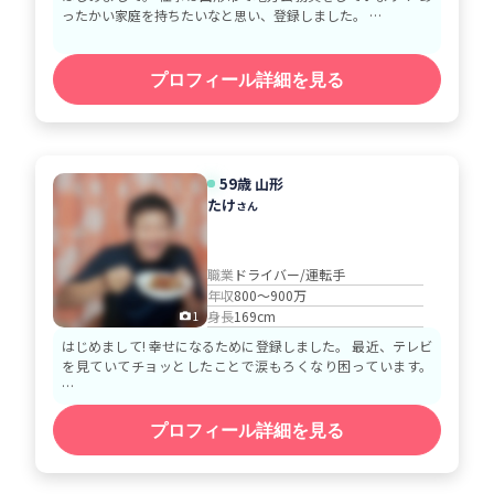
ったかい家庭を持ちたいなと思い、登録しました。 …
プロフィール詳細を見る
59歳 山形
たけ
さん
職業
ドライバー/運転手
年収
800～900万
身長
169cm
1
はじめまして! 幸せになるために登録しました。 最近、テレビ
を見ていてチョッとしたことで涙もろくなり困っています。
…
プロフィール詳細を見る