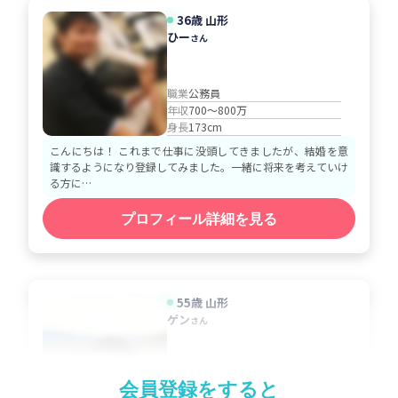
36歳 山形
ひー
さん
職業
公務員
年収
700～800万
身長
173cm
こんにちは！ これまで仕事に没頭してきましたが、結婚を意
識するようになり登録してみました。一緒に将来を考えていけ
る方に…
プロフィール詳細を見る
55歳 山形
ゲン
さん
職業
一般事務
会員登録をすると
年収
600～700万