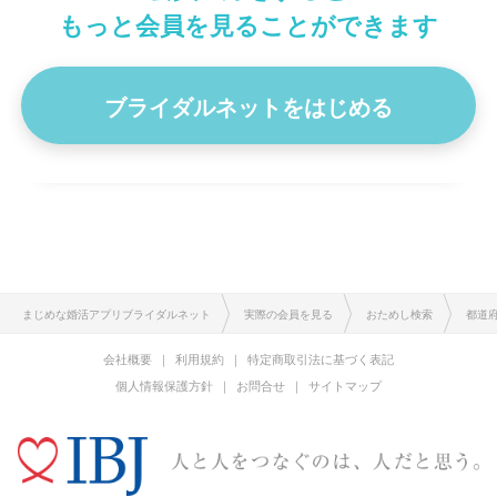
身長
170cm
5
もっと会員を見ることができます
はじめまして。 仕事はサラリーマンで、一般事務、時には営
業もやります！一応管理職です。 男性ばかりで、出会いが
な…
ブライダルネットをはじめる
プロフィール詳細を見る
まじめな婚活アプリブライダルネット
実際の会員を見る
おためし検索
都道
会社概要
利用規約
特定商取引法に基づく表記
個人情報保護方針
お問合せ
サイトマップ