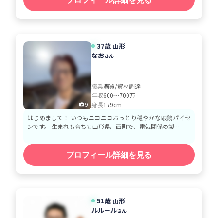
プロフィール詳細を見る
37歳 山形
なお
さん
職業
購買/資材調達
年収
600～700万
身長
179cm
9
はじめまして！ いつもニコニコおっとり穏やかな眼鏡パイセ
ンです。 生まれも育ちも山形県川西町で、電気関係の製…
プロフィール詳細を見る
51歳 山形
ルルール
さん