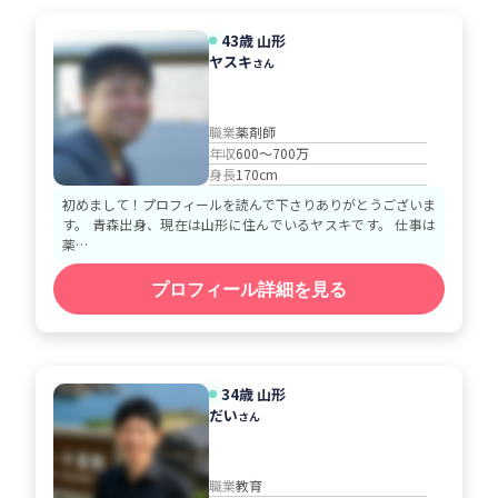
43歳 山形
ヤスキ
さん
職業
薬剤師
年収
600～700万
身長
170cm
初めまして！プロフィールを読んで下さりありがとうございま
す。 青森出身、現在は山形に住んでいるヤスキです。 仕事は
薬…
プロフィール詳細を見る
34歳 山形
だい
さん
職業
教育