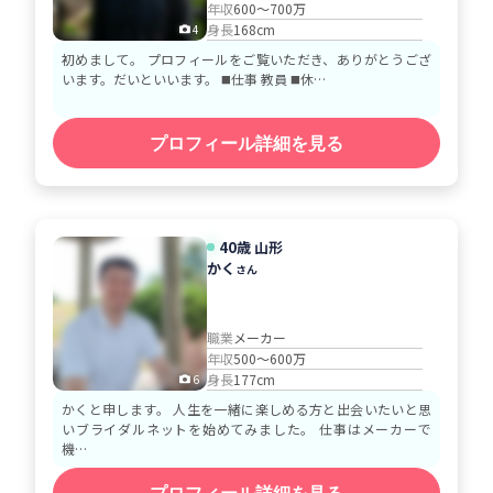
年収
600～700万
身長
168cm
4
初めまして。 プロフィールをご覧いただき、ありがとうござ
います。だいといいます。 ◼️仕事 教員 ◼️休…
プロフィール詳細を見る
40歳 山形
かく
さん
職業
メーカー
年収
500～600万
身長
177cm
6
かくと申します。 人生を一緒に楽しめる方と出会いたいと思
いブライダルネットを始めてみました。 仕事はメーカーで
機…