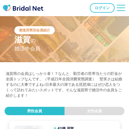
ログイン
都道府県別会員紹介
滋賀
の
婚活中会員
滋賀県の会員はしっかり者！？なんと、勤労者の世帯当たりの貯金が
全国トップなんです。（平成21年全国消費実態調査） 堅実さは結婚
するのに大事ですよね♪日本最大の湖である琵琶湖にはぜひ恋人をつ
くって訪れてみたいスポットです。そんな滋賀県で婚活中の会員をご
紹介します！
男性会員
女性会員
43歳 滋賀