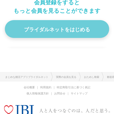
会員登録をすると
年収
800～900万
身長
177cm
9
もっと会員を見ることができます
はじめまして、Tomoです。 お互いを安心して信頼でき、支え
合えるパートナーに出会えたらと思い登録しました。 【…
ブライダルネットをはじめる
プロフィール詳細を見る
まじめな婚活アプリブライダルネット
実際の会員を見る
おためし検索
都道
会社概要
利用規約
特定商取引法に基づく表記
個人情報保護方針
お問合せ
サイトマップ