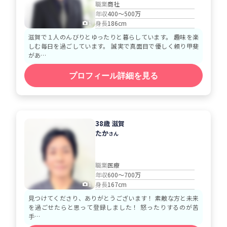
職業
商社
年収
400～500万
身長
186cm
1
滋賀で１人のんびりとゆったりと暮らしています。 趣味を楽
しむ毎日を過ごしています。 誠実で真面目で優しく頼り甲斐
があ…
プロフィール詳細を見る
38歳 滋賀
たか
さん
職業
医療
年収
600～700万
身長
167cm
1
見つけてくださり、ありがとうございます！ 素敵な方と未来
を過ごせたらと思って登録しました！ 怒ったりするのが苦
手…