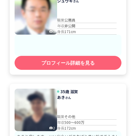
シュウキ
さん
職業
公務員
年収
非公開
身長
171cm
1
プロフィール詳細を見る
35歳 滋賀
あき
さん
職業
その他
年収
500～600万
身長
172cm
2