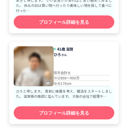
あきと申します。 いい出会いがあればと思い始めてみまし
た。 休みの日は買い物へ行ったり美味しい物を探して食べに
行った…
プロフィール詳細を見る
41歳 滋賀
ひろ
さん
職業
会計士
年収
800～900万
身長
170cm
7
ひろと申します。 真剣に結婚を考え、婚活をスタートしまし
た。 滋賀県の南部に住んでいます。 大阪の会社で経理や…
プロフィール詳細を見る