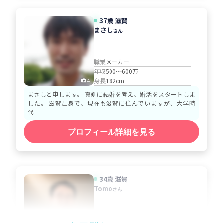
37歳 滋賀
まさし
さん
職業
メーカー
年収
500～600万
身長
182cm
4
まさしと申します。 真剣に結婚を考え、婚活をスタートしま
した。 滋賀出身で、現在も滋賀に住んでいますが、大学時
代…
プロフィール詳細を見る
34歳 滋賀
Tomo
さん
職業
医師