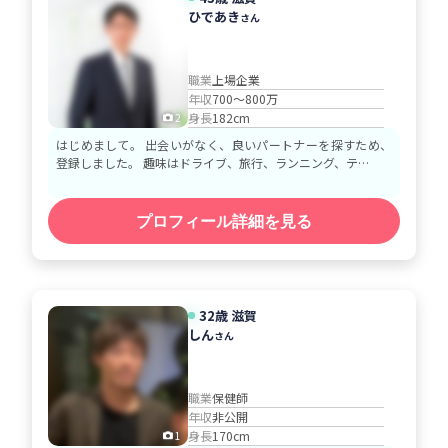
ひであき
さん
職業
上場企業
年収
700～800万
身長
182cm
2
はじめまして。 出会いがなく、良いパートナーを探すため、
登録しました。 趣味はドライブ、旅行、ランニング、テ…
プロフィール詳細を見る
32歳 滋賀
しん
さん
職業
保健師
年収
非公開
身長
170cm
1