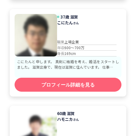
37歳 滋賀
こにたん
さん
職業
上場企業
年収
600～700万
身長
169cm
こにたんと申します。 真剣に結婚を考え、婚活をスタートし
ました。 滋賀出身で、現在は滋賀に住んでいます。 仕事…
プロフィール詳細を見る
60歳 滋賀
ハモニカ
さん