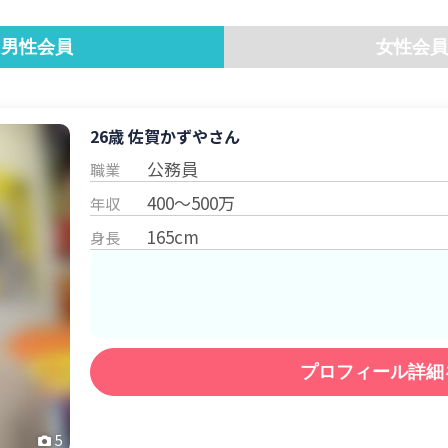
男性会員
女性会員
26歳 佐賀
かずや
さん
公務員
職業
400～500万
年収
165cm
身長
プロフィール詳細
5