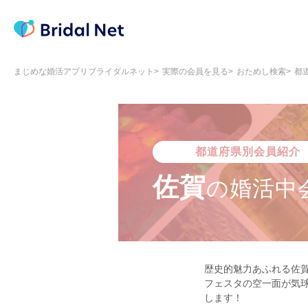
まじめな婚活アプリブライダルネット
実際の会員を見る
おためし検索
都
都道府県別会員紹介
佐賀
の
婚活中
歴史的魅力あふれる佐
フェスタの空一面が気
します！