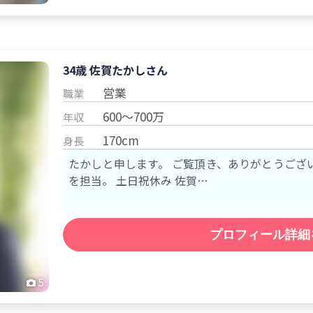
34歳 佐賀
たかし
さん
営業
職業
600～700万
年収
170cm
身長
たかしと申します。 ご覧頂き、ありがとうございます。 仕事は営業で、福岡・佐賀
を担当。 土日祝休み 佐賀…
プロフィール詳細
5