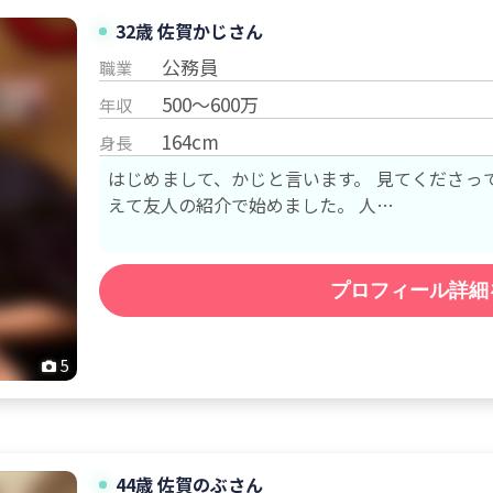
32歳 佐賀
かじ
さん
公務員
職業
500～600万
年収
164cm
身長
はじめまして、かじと言います。 見てくださってあり
えて友人の紹介で始めました。 人…
プロフィール詳細
5
44歳 佐賀
のぶ
さん