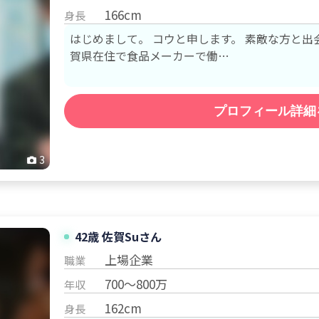
166cm
身長
はじめまして。 コウと申します。 素敵な方と出会えたらと思い、登録しました。 佐
賀県在住で食品メーカーで働…
プロフィール詳細
3
42歳 佐賀
Su
さん
上場企業
職業
700～800万
年収
162cm
身長