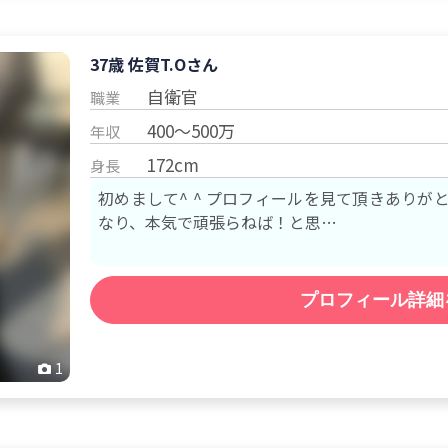
37歳 佐賀
T.O
さん
自衛官
職業
400～500万
年収
172cm
身長
初めまして^ ^ プロフィールを見て頂きありがとう
なり、本気で頑張らねば！と思…
プロフィール詳細
1