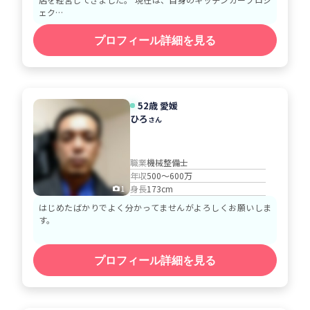
ェク…
プロフィール詳細を見る
52歳 愛媛
ひろ
さん
職業
機械整備士
年収
500～600万
身長
173cm
1
はじめたばかりでよく分かってませんがよろしくお願いしま
す。
プロフィール詳細を見る