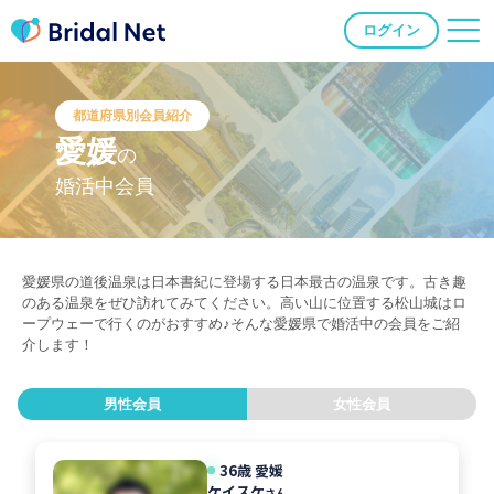
ログイン
都道府県別会員紹介
愛媛
の
婚活中会員
愛媛県の道後温泉は日本書紀に登場する日本最古の温泉です。古き趣
のある温泉をぜひ訪れてみてください。高い山に位置する松山城はロ
ープウェーで行くのがおすすめ♪そんな愛媛県で婚活中の会員をご紹
介します！
男性会員
女性会員
36歳 愛媛
ケイスケ
さん