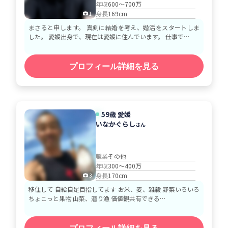
年収
600～700万
身長
169cm
1
まさると申します。 真剣に結婚を考え、婚活をスタートしま
した。 愛媛出身で、現在は愛媛に住んでいます。 仕事で…
プロフィール詳細を見る
59歳 愛媛
いなかぐらし
さん
職業
その他
年収
300～400万
身長
170cm
3
移住して 自給自足目指してます お米、麦、雑穀 野菜いろいろ
ちょこっと果物 山菜、潜り漁 価値観共有できる…