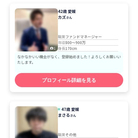
42歳 愛媛
カズ
さん
職業
ファンドマネージャー
年収
800～900万
身長
170cm
1
なかなかいい機会がなく、登録始めました！よろしくお願いい
たします。
プロフィール詳細を見る
47歳 愛媛
まさる
さん
職業
その他