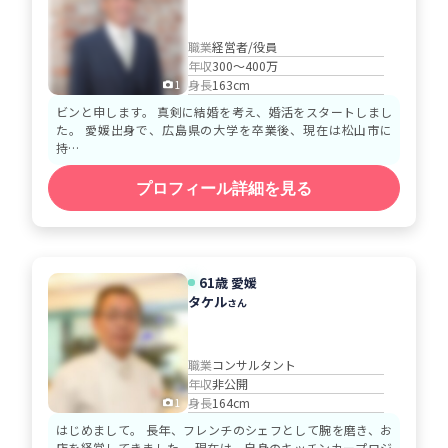
職業
経営者/役員
年収
300～400万
身長
163cm
1
ビンと申します。 真剣に結婚を考え、婚活をスタートしまし
た。 愛媛出身で、広島県の大学を卒業後、現在は松山市に
持…
プロフィール詳細を見る
61歳 愛媛
タケル
さん
職業
コンサルタント
年収
非公開
身長
164cm
1
はじめまして。 長年、フレンチのシェフとして腕を磨き、お
店を経営してきました。 現在は、自身のキッチンカープロジ