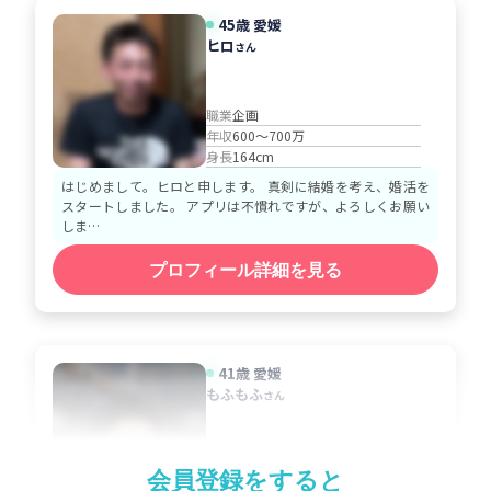
45歳 愛媛
ヒロ
さん
職業
企画
年収
600～700万
身長
164cm
はじめまして。ヒロと申します。 真剣に結婚を考え、婚活を
スタートしました。 アプリは不慣れですが、よろしくお願い
しま…
プロフィール詳細を見る
41歳 愛媛
もふもふ
さん
職業
メーカー
会員登録をすると
年収
500～600万