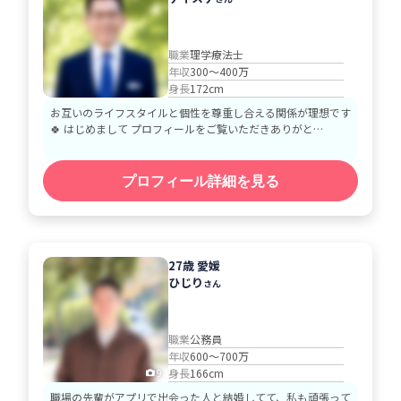
職業
理学療法士
年収
300～400万
身長
172cm
お互いのライフスタイルと個性を尊重し合える関係が理想です ​
🍀 はじめまして プロフィールをご覧いただきありがと…
プロフィール詳細を見る
27歳 愛媛
ひじり
さん
職業
公務員
年収
600～700万
身長
166cm
9
職場の先輩がアプリで出会った人と結婚してて、私も頑張って