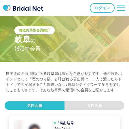
ログイン
都道府県別会員紹介
岐阜
の
婚活中会員
世界遺産の白川郷がある岐阜県は豊かな自然が魅力です。他の散策ポ
イントとして「恋のつり橋」と呼ばれる宮山橋は、二人で渡ったらド
キドキで恋が深まること間違いなし♪岐阜シティタワーで夜景を楽し
むこともできます。そんな岐阜県で婚活中の会員をご紹介します！
男性会員
女性会員
36歳 岐阜
ジュン
さん