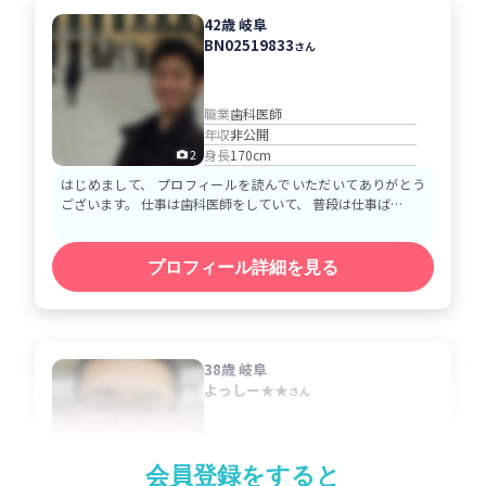
42歳 岐阜
BN02519833
さん
職業
歯科医師
年収
非公開
身長
170cm
2
はじめまして、 プロフィールを読んでいただいてありがとう
ございます。 仕事は歯科医師をしていて、 普段は仕事ば…
プロフィール詳細を見る
38歳 岐阜
よっしー★★
さん
職業
薬剤師
会員登録をすると
年収
700～800万