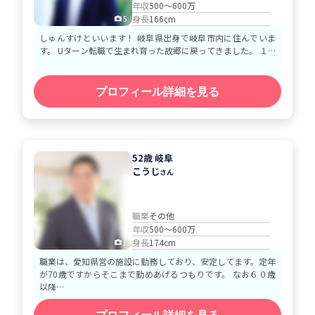
年収
500～600万
身長
166cm
5
しゅんすけといいます！ 岐阜県出身で岐阜市内に住んでいま
す。 Uターン転職で生まれ育った故郷に戻ってきました。 １…
プロフィール詳細を見る
52歳 岐阜
こうじ
さん
職業
その他
年収
500～600万
身長
174cm
1
職業は、愛知県営の施設に勤務しており、安定してます。定年
が70歳ですからそこまで勤めあげるつもりです。 なお６０歳
以降…