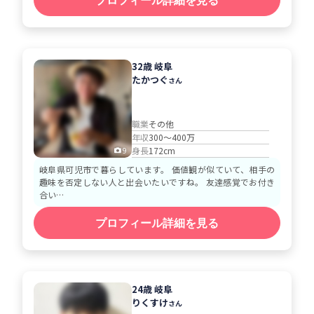
プロフィール詳細を見る
32歳 岐阜
たかつぐ
さん
職業
その他
年収
300～400万
身長
172cm
9
岐阜県可児市で暮らしています。 価値観が似ていて、相手の
趣味を否定しない人と出会いたいですね。 友達感覚でお付き
合い…
プロフィール詳細を見る
24歳 岐阜
りくすけ
さん