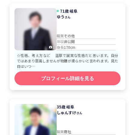
71歳 岐阜
ゆう
さん
職業
その他
年収
非公開
身長
170cm
1
☆性格、考え方など 温厚で誠実な性格だと思います。自分
ではあまり意識しませんが物腰が柔らかいと言われます。見た
目はいつ…
プロフィール詳細を見る
35歳 岐阜
しゅんすけ
さん
職業
商社