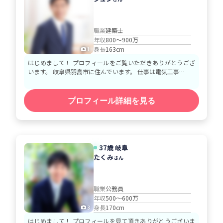
職業
建築士
年収
800～900万
身長
163cm
1
はじめまして！ プロフィールをご覧いただきありがとうござ
います。 岐阜県羽島市に住んでいます。 仕事は電気工事…
プロフィール詳細を見る
37歳 岐阜
たくみ
さん
職業
公務員
年収
500～600万
身長
170cm
3
はじめまして！ プロフィールを見て頂きありがとうございま