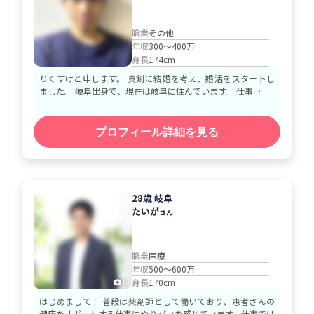
職業
その他
年収
300～400万
身長
174cm
りくすけと申します。 真剣に結婚を考え、婚活をスタートし
ました。 岐阜出身で、現在は岐阜に住んでいます。 仕事…
プロフィール詳細を見る
28歳 岐阜
たいが
さん
職業
医療
年収
500～600万
身長
170cm
6
はじめまして！ 普段は薬剤師として働いており、患者さんの
健康をサポートする仕事にやりがいを感じています。仕事では