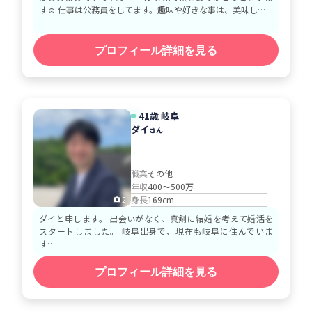
す☺️ 仕事は公務員をしてます。趣味や好きな事は、美味し…
プロフィール詳細を見る
41歳 岐阜
ダイ
さん
職業
その他
年収
400～500万
身長
169cm
2
ダイと申します。 出会いがなく、真剣に結婚を考えて婚活を
スタートしました。 岐阜出身で、現在も岐阜に住んでいま
す…
プロフィール詳細を見る