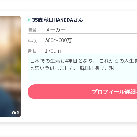
35歳 秋田
HANEDA
さん
メーカー
職業
500～600万
年収
170cm
身長
日本での生活も4年目となり、 これからの人生
と思い登録しました。 韓国出身で、現…
プロフィール詳細
6