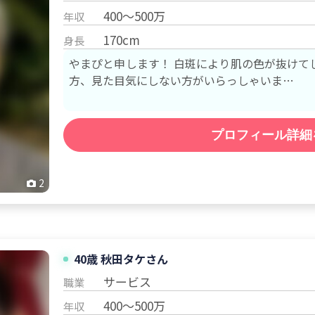
400～500万
年収
170cm
身長
やまぴと申します！ 白斑により肌の色が抜けて
方、見た目気にしない方がいらっしゃいま…
プロフィール詳細
2
40歳 秋田
タケ
さん
サービス
職業
400～500万
年収