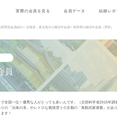
実際の会員を見る
会員データ
結婚レポ
道府県別会員紹介
北海道・東北地方の婚活中会員
秋田県の婚活中会員（男性）
会員
で全国一位！優秀な人がとっても多いんです。（文部科学省2015年調
ぷりの「法体の滝」やレトロな風情漂う小京都の「角館武家屋敷」があ
します！