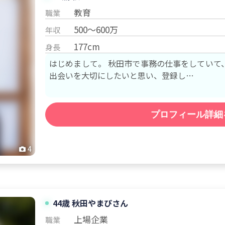
教育
職業
500～600万
年収
177cm
身長
はじめまして。 秋田市で事務の仕事をしていて、土日祝休
出会いを大切にしたいと思い、登録し…
プロフィール詳細
4
44歳 秋田
やまぴ
さん
上場企業
職業