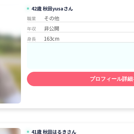
42歳 秋田
yusa
さん
その他
職業
非公開
年収
163cm
身長
プロフィール詳細
41歳 秋田
はるき
さん