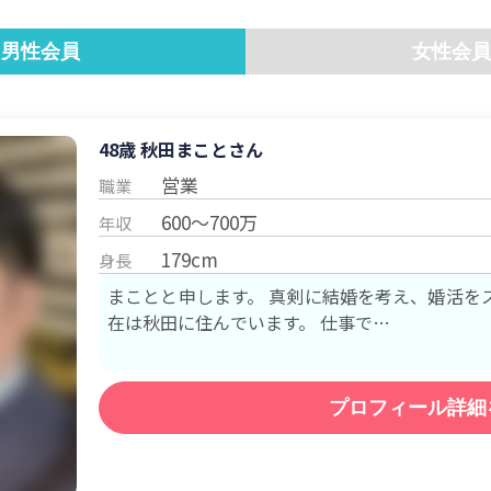
男性会員
女性会員
48歳 秋田
まこと
さん
営業
職業
600～700万
年収
179cm
身長
まことと申します。 真剣に結婚を考え、婚活をスタートし
在は秋田に住んでいます。 仕事で…
プロフィール詳細