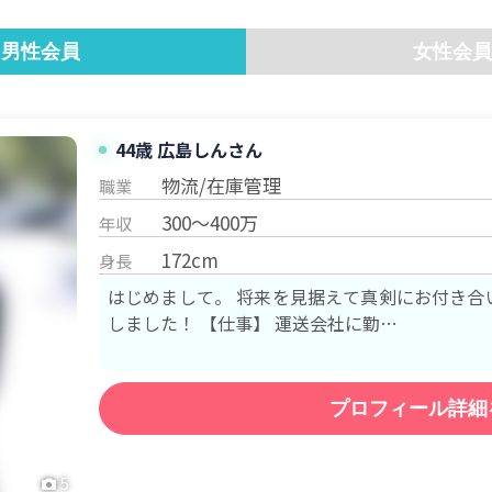
男性会員
女性会員
44歳 広島
しん
さん
物流/在庫管理
職業
300～400万
年収
172cm
身長
はじめまして。 将来を見据えて真剣にお付き合
しました！ 【仕事】 運送会社に勤…
プロフィール詳細
5