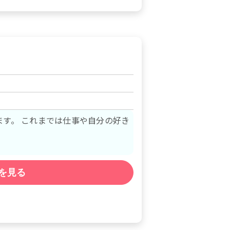
分の好き
を見る