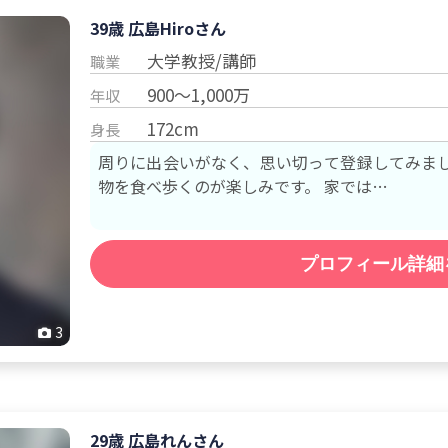
39歳 広島
Hiro
さん
大学教授/講師
職業
900～1,000万
年収
172cm
身長
周りに出会いがなく、思い切って登録してみました。 旅行が好きで、行
物を食べ歩くのが楽しみです。 家では…
プロフィール詳細
3
29歳 広島
れん
さん