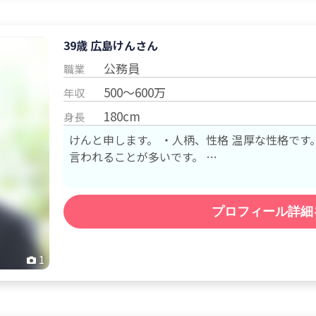
39歳 広島
けん
さん
公務員
職業
500～600万
年収
180cm
身長
けんと申します。 ・人柄、性格 温厚な性格です。 周囲の方からは落ち着いていると
言われることが多いです。 …
プロフィール詳細
1