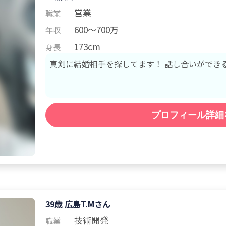
営業
職業
600～700万
年収
173cm
身長
真剣に結婚相手を探してます！ 話し合いができ
プロフィール詳細
39歳 広島
T.M
さん
技術開発
職業