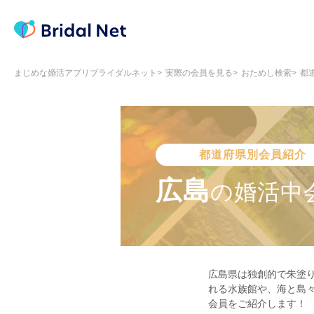
まじめな婚活アプリブライダルネット
実際の会員を見る
おためし検索
都
都道府県別会員紹介
広島
の
婚活中
広島県は独創的で朱塗
れる水族館や、海と島
会員をご紹介します！