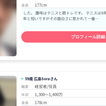
177cm
身長
した。 趣味はテニスと筋トレです。 テニスは6年ほどやってました。 筋トレ歴は半
年と短いですがその面白さに惹かれて一番…
プロフィール詳細
59歳 広島
Sora
さん
経営者/役員
職業
1,300～1,400万
年収
178cm
身長