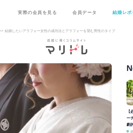
実際の会員を見る
会員データ
結婚レポ
い
結婚したいアラフォー女性の成功法とアラフォーを望む男性のタイプ
N
【
ー
劇