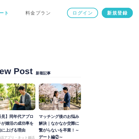
ート
料金プラン
ログイン
新規登録
ew Post
新着記事
必見】同年代アプロ
マッチング後のお悩み
チが婚活の成功率を
解決｜なかなか交際に
的に上げる理由
繋がらないを卒業！～
デート編②～
婚活アプリ・ネット婚活