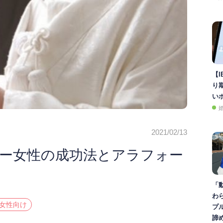
【I
り
い
2021/02/13
ー女性の成功法とアラフォー
「
わ
#女性向け
プ
諦