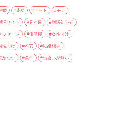
結婚
#成功
#デート
#モテ
婚活サイト
#見た目
#婚活初心者
メッセージ
#価値観
#女性向け
男性向け
#不安
#結婚相手
続かない
#条件
#出会いが無い