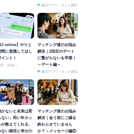
婚活アプリ・ネット婚活
BJ online】やりと
マッチング後のお悩み
期間に意識してほし
解決｜2回目のデート
ポイント！
に繋がらないを卒業！
～デート編～
婚活・出会い
婚活アプリ・ネット婚活
動かないと未来は変
マッチング後のお悩み
らない」同い年カッ
解決｜会う前にご縁を
ルが教えてくれる、
終わらせていません
めない婚活と幸せの
か？～メッセージ編②