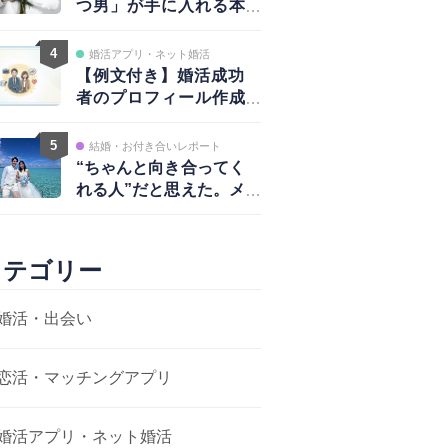
つ男」が手に入れる本
物の愛と、揺るがない
自信
4
婚活アプリ・ネット婚活
【例文付き】婚活成功
者のプロフィール作成
術｜写真・自己紹介・
アプローチ戦略まで完
5
結婚・お付き合いレポート
全ガイド
“ちゃんと向き合ってく
れる人”だと思えた。メ
ッセージから結婚まで
カテゴリー
婚活・出会い
恋活・マッチングアプリ
婚活アプリ・ネット婚活