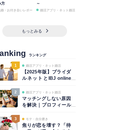
み方
～
結婚・お付き合いレポー
婚活アプリ・ネット婚活
もっとみる
anking
ランキング
1
婚活アプリ・ネット婚活
【2025年版】ブライダ
ルネットとIBJ online
は併用が正解｜賢い使
い方と注意点
2
婚活アプリ・ネット婚活
マッチングしない原因
を解決｜プロフィール
は鮮度が大事！～写真
編～
3
モテ・自分磨き
焦りが恋を壊す？「待