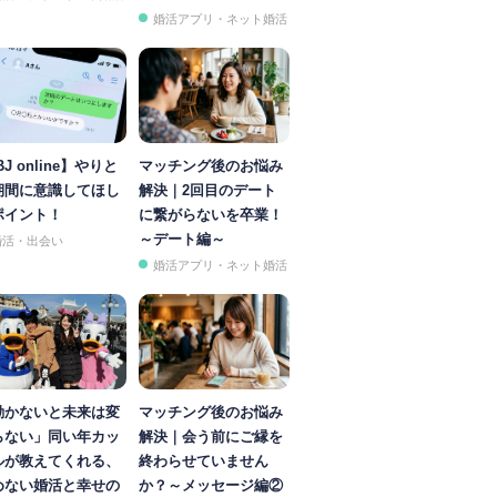
婚活アプリ・ネット婚活
BJ online】やりと
マッチング後のお悩み
期間に意識してほし
解決｜2回目のデート
ポイント！
に繋がらないを卒業！
～デート編～
婚活・出会い
婚活アプリ・ネット婚活
動かないと未来は変
マッチング後のお悩み
らない」同い年カッ
解決｜会う前にご縁を
ルが教えてくれる、
終わらせていません
めない婚活と幸せの
か？～メッセージ編②