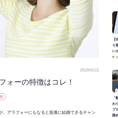
【I
り
い
2019/01/21
フォーの特徴はコレ！
安
「
わ
プ
が、アラフォーにもなると急激に結婚できるチャン
諦