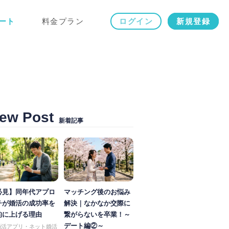
ート
料金プラン
ログイン
新規登録
ew Post
新着記事
必見】同年代アプロ
マッチング後のお悩み
チが婚活の成功率を
解決｜なかなか交際に
的に上げる理由
繋がらないを卒業！～
デート編②～
婚活アプリ・ネット婚活