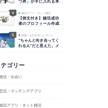
つ男」が手に入れる本
物の愛と、揺るがない
自信
4
婚活アプリ・ネット婚活
【例文付き】婚活成功
者のプロフィール作成
術｜写真・自己紹介・
アプローチ戦略まで完
5
結婚・お付き合いレポート
全ガイド
“ちゃんと向き合ってく
れる人”だと思えた。メ
ッセージから結婚まで
カテゴリー
婚活・出会い
恋活・マッチングアプリ
婚活アプリ・ネット婚活