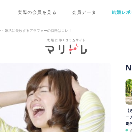
実際の会員を見る
会員データ
結婚レポ
い
婚活に失敗するアラフォーの特徴はコレ！
N
【
ー
劇