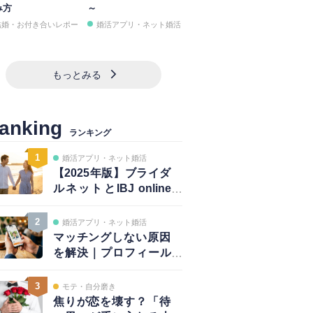
み方
～
結婚・お付き合いレポー
婚活アプリ・ネット婚活
もっとみる
anking
ランキング
1
婚活アプリ・ネット婚活
【2025年版】ブライダ
ルネットとIBJ online
は併用が正解｜賢い使
い方と注意点
2
婚活アプリ・ネット婚活
マッチングしない原因
を解決｜プロフィール
は鮮度が大事！～写真
編～
3
モテ・自分磨き
焦りが恋を壊す？「待