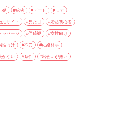
結婚
#成功
#デート
#モテ
婚活サイト
#見た目
#婚活初心者
メッセージ
#価値観
#女性向け
男性向け
#不安
#結婚相手
続かない
#条件
#出会いが無い