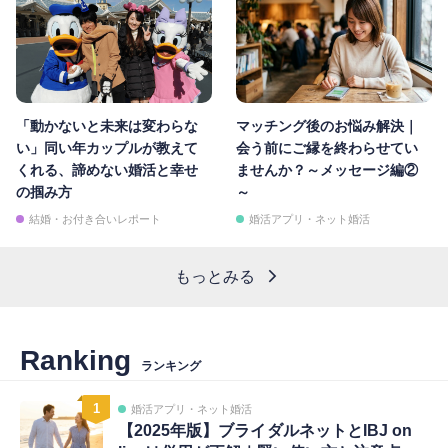
「動かないと未来は変わらな
マッチング後のお悩み解決｜
い」同い年カップルが教えて
会う前にご縁を終わらせてい
くれる、諦めない婚活と幸せ
ませんか？～メッセージ編②
の掴み方
～
結婚・お付き合いレポート
婚活アプリ・ネット婚活
もっとみる
Ranking
ランキング
1
婚活アプリ・ネット婚活
【2025年版】ブライダルネットとIBJ on