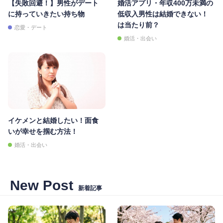
【失敗回避！】男性がデート
婚活アプリ・年収400万未満の
に持っていきたい持ち物
低収入男性は結婚できない！
は当たり前？
恋愛・デート
婚活・出会い
イケメンと結婚したい！面食
いが幸せを掴む方法！
婚活・出会い
New Post
新着記事