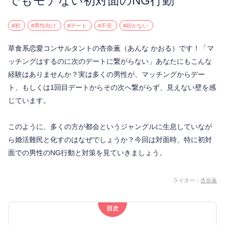
でもモテない初対面のNG行動
#初
#男性向け
#デート
#不安
#続かない
草食系恋愛コンサルタントの杏奈薫（あんな かおる）です！「マ
ッチングはするのに次のデートに繋がらない」あなたにもこんな
経験はありませんか？実は多くの男性が、マッチングからデー
ト、もしくは1回目デートからその次へ繋がらず、見えない壁を感
じています。
このように、多くの方が都会というジャングルに生息していなが
ら婚活難民と化すのはなぜでしょうか？今回は対面時、特に初対
面での男性のNG行動と対策を見ていきましょう。
ライター：
杏奈薫
目次