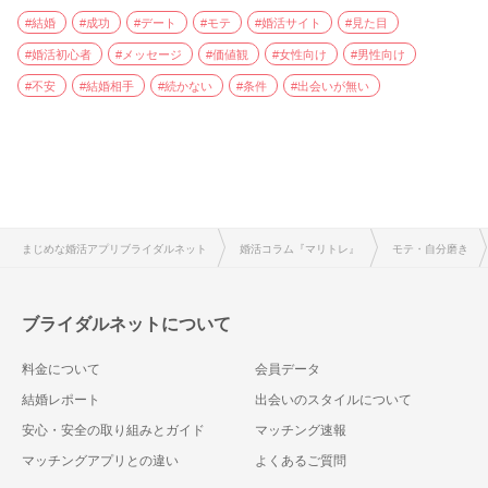
#結婚
#成功
#デート
#モテ
#婚活サイト
#見た目
#婚活初心者
#メッセージ
#価値観
#女性向け
#男性向け
#不安
#結婚相手
#続かない
#条件
#出会いが無い
まじめな婚活アプリブライダルネット
婚活コラム『マリトレ』
モテ・自分磨き
ブライダルネットについて
料金について
会員データ
結婚レポート
出会いのスタイルについて
安心・安全の取り組みとガイド
マッチング速報
マッチングアプリとの違い
よくあるご質問