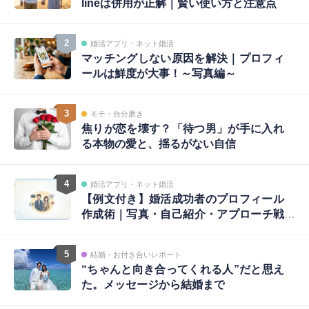
lineは併用が正解｜賢い使い方と注意点
2
婚活アプリ・ネット婚活
マッチングしない原因を解決｜プロフィ
ールは鮮度が大事！～写真編～
3
モテ・自分磨き
焦りが恋を壊す？「待つ男」が手に入れ
る本物の愛と、揺るがない自信
4
婚活アプリ・ネット婚活
【例文付き】婚活成功者のプロフィール
作成術｜写真・自己紹介・アプローチ戦
略まで完全ガイド
5
結婚・お付き合いレポート
“ちゃんと向き合ってくれる人”だと思え
た。メッセージから結婚まで