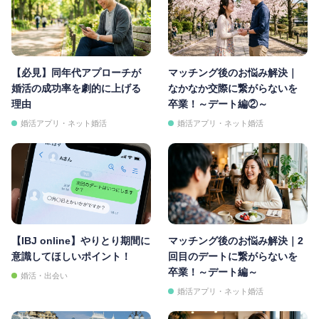
【必見】同年代アプローチが
マッチング後のお悩み解決｜
婚活の成功率を劇的に上げる
なかなか交際に繋がらないを
理由
卒業！～デート編②～
婚活アプリ・ネット婚活
婚活アプリ・ネット婚活
【IBJ online】やりとり期間に
マッチング後のお悩み解決｜2
意識してほしいポイント！
回目のデートに繋がらないを
卒業！～デート編～
婚活・出会い
婚活アプリ・ネット婚活