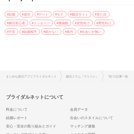
#結婚
#成功
#デート
#モテ
#婚活サイト
#見た目
#婚活初心者
#メッセージ
#価値観
#女性向け
#男性向け
#不安
#結婚相手
#続かない
#条件
#出会いが無い
まじめな婚活アプリブライダルネット
婚活コラム『マリトレ』
"初"の記事一覧
ブライダルネットについて
料金について
会員データ
結婚レポート
出会いのスタイルについて
安心・安全の取り組みとガイド
マッチング速報