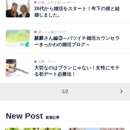
結婚・お付き合いレポート
20代から婚活をスタート！年下の彼と結
婚しました。
婚シェル婚活ブログ
麒麟さん編③～バツイチ婚活カウンセラ
ーきっかわの婚活ブログ～
恋愛・デート
大切なのはプランじゃない！女性にモテ
る初デート必勝法！
1/2
New Post
新着記事