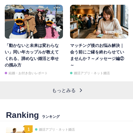
「動かないと未来は変わらな
マッチング後のお悩み解決｜
い」同い年カップルが教えて
会う前にご縁を終わらせてい
くれる、諦めない婚活と幸せ
ませんか？～メッセージ編②
の掴み方
～
結婚・お付き合いレポート
婚活アプリ・ネット婚活
もっとみる
Ranking
ランキング
1
婚活アプリ・ネット婚活