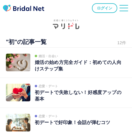
ログイン
"初"の記事一覧
12件
婚活・出会い
婚活の始め方完全ガイド：初めての人向
けステップ集
恋愛・デート
初デートで失敗しない！好感度アップの
基本
恋愛・デート
初デートで好印象！会話が弾むコツ