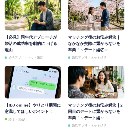
【必見】同年代アプローチが
マッチング後のお悩み解決｜
婚活の成功率を劇的に上げる
なかなか交際に繋がらないを
理由
卒業！～デート編②～
婚活アプリ・ネット婚活
婚活アプリ・ネット婚活
【IBJ online】やりとり期間に
マッチング後のお悩み解決｜2
意識してほしいポイント！
回目のデートに繋がらないを
卒業！～デート編～
婚活・出会い
婚活アプリ・ネット婚活