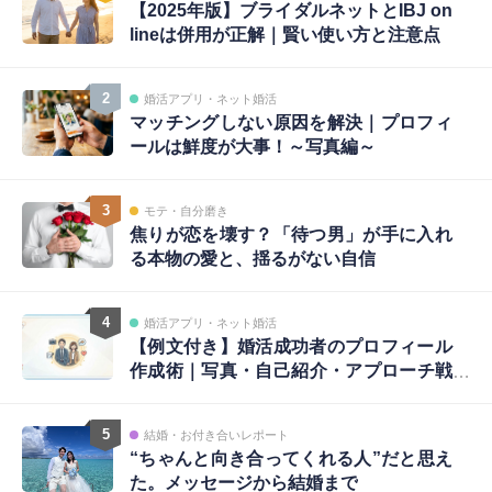
【2025年版】ブライダルネットとIBJ on
lineは併用が正解｜賢い使い方と注意点
2
婚活アプリ・ネット婚活
マッチングしない原因を解決｜プロフィ
ールは鮮度が大事！～写真編～
3
モテ・自分磨き
焦りが恋を壊す？「待つ男」が手に入れ
る本物の愛と、揺るがない自信
4
婚活アプリ・ネット婚活
【例文付き】婚活成功者のプロフィール
作成術｜写真・自己紹介・アプローチ戦
略まで完全ガイド
5
結婚・お付き合いレポート
“ちゃんと向き合ってくれる人”だと思え
た。メッセージから結婚まで