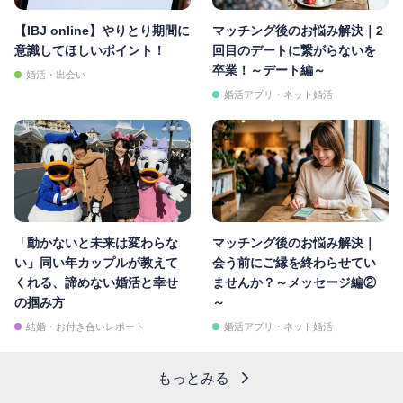
【IBJ online】やりとり期間に
マッチング後のお悩み解決｜2
意識してほしいポイント！
回目のデートに繋がらないを
卒業！～デート編～
婚活・出会い
婚活アプリ・ネット婚活
「動かないと未来は変わらな
マッチング後のお悩み解決｜
い」同い年カップルが教えて
会う前にご縁を終わらせてい
くれる、諦めない婚活と幸せ
ませんか？～メッセージ編②
の掴み方
～
結婚・お付き合いレポート
婚活アプリ・ネット婚活
もっとみる