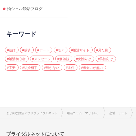
婚シェル婚活ブログ
キーワード
#結婚
#成功
#デート
#モテ
#婚活サイト
#見た目
#婚活初心者
#メッセージ
#価値観
#女性向け
#男性向け
#不安
#結婚相手
#続かない
#条件
#出会いが無い
まじめな婚活アプリブライダルネット
婚活コラム『マリトレ』
恋愛・デート
ブライダルネットについて