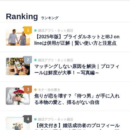
Ranking
ランキング
1
婚活アプリ・ネット婚活
【2025年版】ブライダルネットとIBJ on
lineは併用が正解｜賢い使い方と注意点
2
婚活アプリ・ネット婚活
マッチングしない原因を解決｜プロフィ
ールは鮮度が大事！～写真編～
3
モテ・自分磨き
焦りが恋を壊す？「待つ男」が手に入れ
る本物の愛と、揺るがない自信
4
婚活アプリ・ネット婚活
【例文付き】婚活成功者のプロフィール