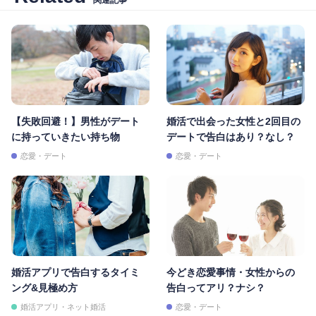
【失敗回避！】男性がデート
婚活で出会った女性と2回目の
に持っていきたい持ち物
デートで告白はあり？なし？
恋愛・デート
恋愛・デート
婚活アプリで告白するタイミ
今どき恋愛事情・女性からの
ング&見極め方
告白ってアリ？ナシ？
婚活アプリ・ネット婚活
恋愛・デート