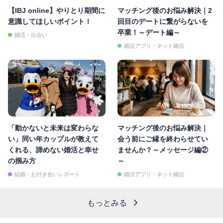
【IBJ online】やりとり期間に
マッチング後のお悩み解決｜2
意識してほしいポイント！
回目のデートに繋がらないを
卒業！～デート編～
婚活・出会い
婚活アプリ・ネット婚活
「動かないと未来は変わらな
マッチング後のお悩み解決｜
い」同い年カップルが教えて
会う前にご縁を終わらせてい
くれる、諦めない婚活と幸せ
ませんか？～メッセージ編②
の掴み方
～
結婚・お付き合いレポート
婚活アプリ・ネット婚活
もっとみる