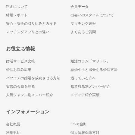
料金について
会員データ
結婚レポート
出会いのスタイルについて
安心・安全の取り組みとガイド
マッチング速報
マッチングアプリとの違い
よくあるご質問
お役立ち情報
婚活サービス比較
婚活コラム『マリトレ』
婚活お悩み広場
結婚相手と出会える婚活方法
バツイチの婚活を成功させる方法
迷っている方へ
実際の会員を見る
都道府県別メンバー紹介
人気ジャンル別メンバー紹介
メディア紹介実績
インフォメーション
会社概要
CSR活動
利用規約
個人情報保護方針