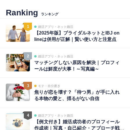
Ranking
ランキング
1
婚活アプリ・ネット婚活
【2025年版】ブライダルネットとIBJ on
lineは併用が正解｜賢い使い方と注意点
2
婚活アプリ・ネット婚活
マッチングしない原因を解決｜プロフィ
ールは鮮度が大事！～写真編～
3
モテ・自分磨き
焦りが恋を壊す？「待つ男」が手に入れ
る本物の愛と、揺るがない自信
4
婚活アプリ・ネット婚活
【例文付き】婚活成功者のプロフィール
作成術｜写真・自己紹介・アプローチ戦