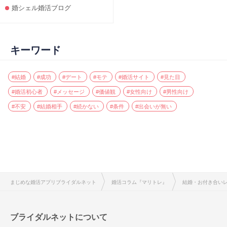
婚シェル婚活ブログ
キーワード
#結婚
#成功
#デート
#モテ
#婚活サイト
#見た目
#婚活初心者
#メッセージ
#価値観
#女性向け
#男性向け
#不安
#結婚相手
#続かない
#条件
#出会いが無い
まじめな婚活アプリブライダルネット
婚活コラム『マリトレ』
結婚・お付き合い
ブライダルネットについて