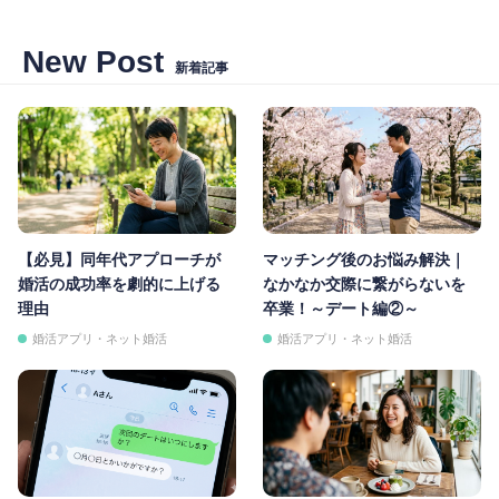
New Post
新着記事
【必見】同年代アプローチが
マッチング後のお悩み解決｜
婚活の成功率を劇的に上げる
なかなか交際に繋がらないを
理由
卒業！～デート編②～
婚活アプリ・ネット婚活
婚活アプリ・ネット婚活