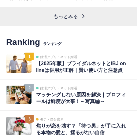
もっとみる
Ranking
ランキング
1
婚活アプリ・ネット婚活
【2025年版】ブライダルネットとIBJ on
lineは併用が正解｜賢い使い方と注意点
2
婚活アプリ・ネット婚活
マッチングしない原因を解決｜プロフィ
ールは鮮度が大事！～写真編～
3
モテ・自分磨き
焦りが恋を壊す？「待つ男」が手に入れ
る本物の愛と、揺るがない自信