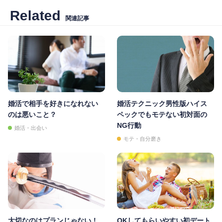
Related
関連記事
婚活で相手を好きになれない
婚活テクニック男性版ハイス
のは悪いこと？
ペックでもモテない初対面の
NG行動
婚活・出会い
モテ・自分磨き
大切なのはプランじゃない！
OKしてもらいやすい初デート