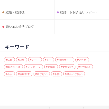
結婚・結婚後
結婚・お付き合いレポート
婚シェル婚活ブログ
キーワード
#結婚
#成功
#デート
#モテ
#婚活サイト
#見た目
#婚活初心者
#メッセージ
#価値観
#女性向け
#男性向け
#不安
#結婚相手
#続かない
#条件
#出会いが無い