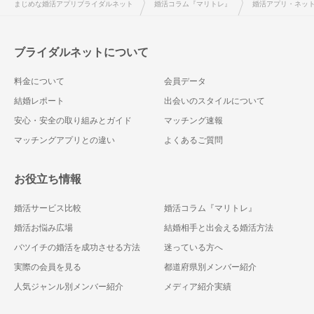
まじめな婚活アプリブライダルネット
婚活コラム『マリトレ』
婚活アプリ・ネッ
ブライダルネットについて
料金について
会員データ
結婚レポート
出会いのスタイルについて
安心・安全の取り組みとガイド
マッチング速報
マッチングアプリとの違い
よくあるご質問
お役立ち情報
婚活サービス比較
婚活コラム『マリトレ』
婚活お悩み広場
結婚相手と出会える婚活方法
バツイチの婚活を成功させる方法
迷っている方へ
実際の会員を見る
都道府県別メンバー紹介
人気ジャンル別メンバー紹介
メディア紹介実績