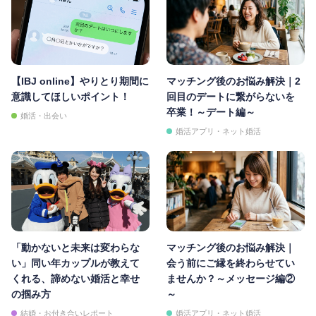
【IBJ online】やりとり期間に
マッチング後のお悩み解決｜2
意識してほしいポイント！
回目のデートに繋がらないを
卒業！～デート編～
婚活・出会い
婚活アプリ・ネット婚活
「動かないと未来は変わらな
マッチング後のお悩み解決｜
い」同い年カップルが教えて
会う前にご縁を終わらせてい
くれる、諦めない婚活と幸せ
ませんか？～メッセージ編②
の掴み方
～
結婚・お付き合いレポート
婚活アプリ・ネット婚活