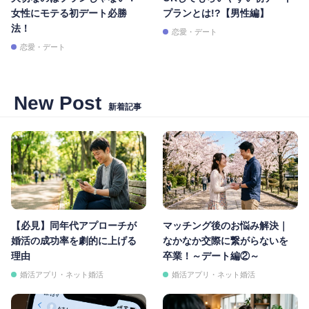
女性にモテる初デート必勝
プランとは!?【男性編】
法！
恋愛・デート
恋愛・デート
New Post
新着記事
【必見】同年代アプローチが
マッチング後のお悩み解決｜
婚活の成功率を劇的に上げる
なかなか交際に繋がらないを
理由
卒業！～デート編②～
婚活アプリ・ネット婚活
婚活アプリ・ネット婚活